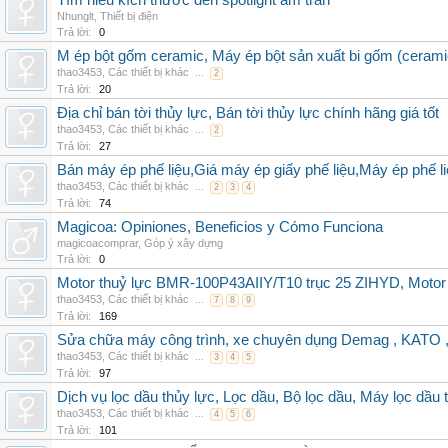
Tìm hiểu kích thước đèn spotlight âm trần
Nhunglt
,
Thiết bị điện
Trả lời:
0
M ép bột gốm ceramic, Máy ép bột sản xuất bi gốm (cerami
thao3453
,
Các thiết bị khác
...
2
Trả lời:
20
Địa chỉ bán tời thủy lực, Bán tời thủy lực chính hãng giá tốt
thao3453
,
Các thiết bị khác
...
2
Trả lời:
27
Bán máy ép phế liệu,Giá máy ép giấy phế liệu,Máy ép phế li
thao3453
,
Các thiết bị khác
...
2
3
4
Trả lời:
74
Magicoa: Opiniones, Beneficios y Cómo Funciona
magicoacomprar
,
Góp ý xây dựng
Trả lời:
0
Motor thuỷ lực BMR-100P43AIIY/T10 trục 25 ZIHYD, Motor
thao3453
,
Các thiết bị khác
...
7
8
9
Trả lời:
169
Sửa chữa máy công trình, xe chuyên dụng Demag , KAT
thao3453
,
Các thiết bị khác
...
3
4
5
Trả lời:
97
Dịch vụ lọc dầu thủy lực, Lọc dầu, Bộ lọc dầu, Máy lọc dầu 
thao3453
,
Các thiết bị khác
...
4
5
6
Trả lời:
101