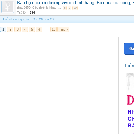
Bán bộ chia lưu lượng vivoil chính hãng, Bo chia luu luong, 
thao3453
,
Các thiết bị khác
...
8
9
10
Trả lời:
184
Hiển thị kết quả từ 1 đến 20 của 200
1
2
3
4
5
6
→
10
Tiếp >
Đă
Liê