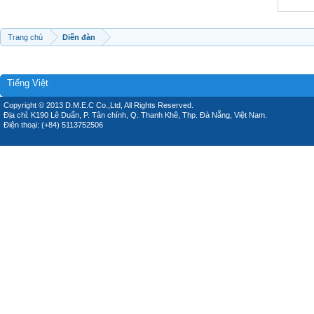
Trang chủ
Diễn đàn
Tiếng Việt
Copyright © 2013 D.M.E.C Co.,Ltd, All Rights Reserved.
Địa chỉ: K190 Lê Duẩn, P. Tân chính, Q. Thanh Khê, Thp. Đà Nẵng, Việt Nam.
Điện thoại: (+84) 5113752506