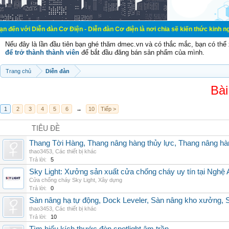
n đàn Cơ Điện - Diễn đàn Cơ điện là nơi chia sẽ kiến thức kinh nghiệm trong l
Nếu đây là lần đầu tiên bạn ghé thăm dmec.vn và có thắc mắc, bạn có th
để trở thành thành viên
để bắt đầu đăng bán sản phẩm của mình.
Trang chủ
Diễn đàn
Bài
1
2
3
4
5
6
→
10
Tiếp >
TIÊU ĐỀ
Thang Tời Hàng, Thang nâng hàng thủy lực, Thang nâng hà
thao3453
,
Các thiết bị khác
Trả lời:
5
Sky Light: Xưởng sản xuất cửa chống cháy uy tín tại Nghệ 
Cửa chống cháy Sky Light
,
Xây dựng
Trả lời:
0
Sàn nâng hạ tự động, Dock Leveler, Sàn nâng kho xưởng, S
thao3453
,
Các thiết bị khác
Trả lời:
10