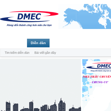
Trang chủ
Diễn đàn
Thành viên
Tìm kiếm diễn đàn
Bài viết gần đây