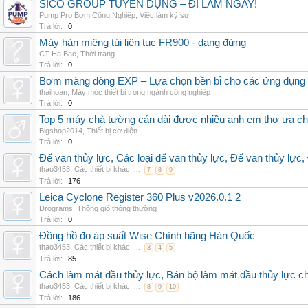
SICO GROUP TUYỂN DỤNG – ĐI LÀM NGAY!
Pump Pro Bơm Công Nghiệp
,
Việc làm kỹ sư
Trả lời:
0
Máy hàn miệng túi liên tục FR900 - dạng đứng
CT Ha Bac
,
Thời trang
Trả lời:
0
Bơm màng dòng EXP – Lựa chọn bền bỉ cho các ứng dụng
thaihoan
,
Máy móc thiết bị trong ngành công nghiệp
Trả lời:
0
Top 5 máy chà tường cán dài được nhiều anh em thợ ưa c
Bigshop2014
,
Thiết bị cơ điện
Trả lời:
0
Đế van thủy lực, Các loại đế van thủy lực, Đế van thủy lực,
thao3453
,
Các thiết bị khác
...
7
8
9
Trả lời:
176
Leica Cyclone Register 360 Plus v2026.0.1 2
Drograms
,
Thông gió thông thường
Trả lời:
0
Đồng hồ đo áp suất Wise Chính hãng Hàn Quốc
thao3453
,
Các thiết bị khác
...
3
4
5
Trả lời:
85
Cách làm mát dầu thủy lực, Bán bộ làm mát dầu thủy lực chí
thao3453
,
Các thiết bị khác
...
8
9
10
Trả lời:
186