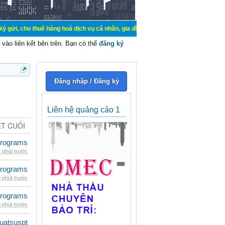
uê hàng hoá dịch vụ cá nhân, gia đình. Mua bán, ký gửi, cho thuê thiết bị hệ 
vào liên kết bên trên. Bạn có thể
đăng ký
Đăng nhập / Đăng ký
Liên hệ quảng cáo 1
ẾT CUỐI
rograms
 phút trước
rograms
 phút trước
rograms
 phút trước
luatsuspt