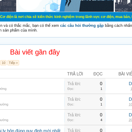
 chia sẽ kiến thức kinh nghiệm trong lãnh vực cơ điện, mua bán, ký gửi, cho th
vn và có thắc mắc, bạn có thể xem
các câu hỏi thường gặp
bằng cách nhấn 
n sản phẩm của mình.
Bài viết gần đây
10
Tiếp >
TRẢ LỜI
ĐỌC
BÀI VI
Trả lời:
0
D
hường
Đọc:
1
1
Trả lời:
0
D
thường
Đọc:
1
10
Trả lời:
0
D
thường
Đọc:
4
20
Trả lời:
0
 ly hôn đúng quy định mới nhất