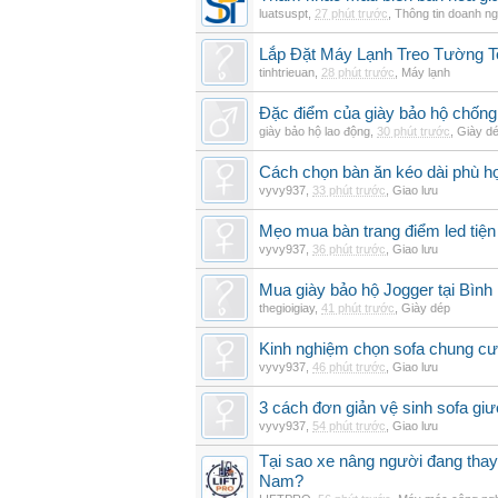
luatsuspt
,
27 phút trước
,
Thông tin doanh ng
Lắp Đặt Máy Lạnh Treo Tường 
tinhtrieuan
,
28 phút trước
,
Máy lạnh
Đặc điểm của giày bảo hộ chốn
giày bảo hộ lao động
,
30 phút trước
,
Giày d
Cách chọn bàn ăn kéo dài phù h
vyvy937
,
33 phút trước
,
Giao lưu
Mẹo mua bàn trang điểm led tiện
vyvy937
,
36 phút trước
,
Giao lưu
Mua giày bảo hộ Jogger tại Bình
thegioigiay
,
41 phút trước
,
Giày dép
Kinh nghiệm chọn sofa chung cư 
vyvy937
,
46 phút trước
,
Giao lưu
3 cách đơn giản vệ sinh sofa giư
vyvy937
,
54 phút trước
,
Giao lưu
Tại sao xe nâng người đang thay 
Nam?