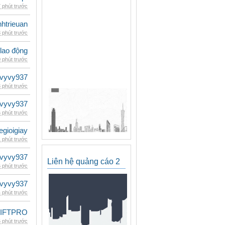
 phút trước
inhtrieuan
 phút trước
 lao động
 phút trước
vyvy937
 phút trước
vyvy937
 phút trước
egioigiay
 phút trước
vyvy937
Liên hệ quảng cáo 2
 phút trước
vyvy937
 phút trước
LIFTPRO
 phút trước