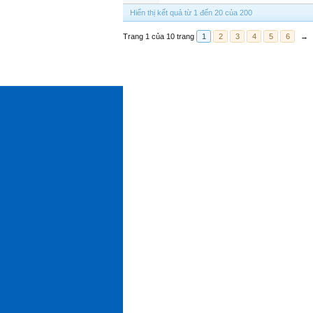
Hiển thị kết quả từ 1 đến 20 của 200
Trang 1 của 10 trang
1
2
3
4
5
6
→