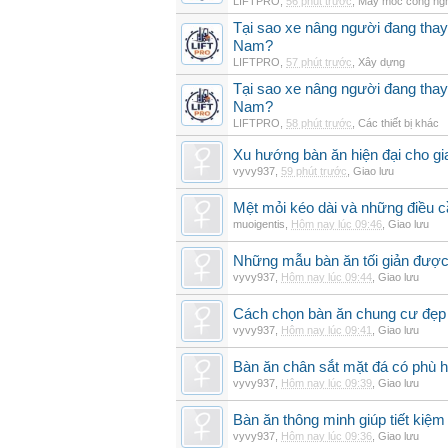
LIFTPRO
,
56 phút trước
,
Máy móc công ng
Tại sao xe nâng người đang thay 
Nam?
LIFTPRO
,
57 phút trước
,
Xây dựng
Tại sao xe nâng người đang thay 
Nam?
LIFTPRO
,
58 phút trước
,
Các thiết bị khác
Xu hướng bàn ăn hiện đại cho gia
vyvy937
,
59 phút trước
,
Giao lưu
Mệt mỏi kéo dài và những điều c
muoigentis
,
Hôm nay lúc 09:46
,
Giao lưu
Những mẫu bàn ăn tối giản được 
vyvy937
,
Hôm nay lúc 09:44
,
Giao lưu
Cách chọn bàn ăn chung cư đẹp 
vyvy937
,
Hôm nay lúc 09:41
,
Giao lưu
Bàn ăn chân sắt mặt đá có phù 
vyvy937
,
Hôm nay lúc 09:39
,
Giao lưu
Bàn ăn thông minh giúp tiết kiệm
vyvy937
,
Hôm nay lúc 09:36
,
Giao lưu