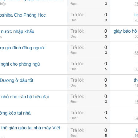
hiệp
Đọc:
3
27
Trả lời:
0
t
Toshiba Cho Phòng Học
Đọc:
3
28
Trả lời:
0
giày bảo hộ
g nước nhập khẩu
ép
Đọc:
3
30
Trả lời:
0
ợp gia đình đông người
Đọc:
3
33
Trả lời:
0
 nghi cho phòng ngủ
Đọc:
5
36
Trả lời:
0
th
 Dương ở đâu tốt
Đọc:
5
41
Trả lời:
0
nhỏ cho căn hộ hiện đại
Đọc:
3
46
Trả lời:
0
ờng kéo tại nhà
Đọc:
5
54
thế giàn giáo tại nhà máy Việt
Trả lời:
0
Đọc:
5
56