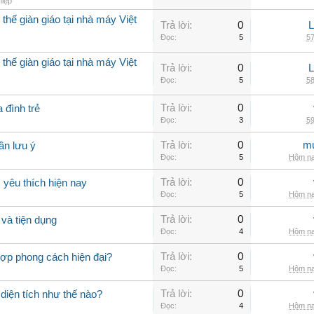
hiệp
thế giàn giáo tại nhà máy Việt
Trả lời:
0
Đọc:
5
57
thế giàn giáo tại nhà máy Việt
Trả lời:
0
Đọc:
5
58
Trả lời:
0
 đình trẻ
Đọc:
3
59
Trả lời:
0
mu
ần lưu ý
Đọc:
5
Hôm na
Trả lời:
0
yêu thích hiện nay
Đọc:
5
Hôm na
Trả lời:
0
và tiện dụng
Đọc:
4
Hôm na
Trả lời:
0
hợp phong cách hiện đại?
Đọc:
5
Hôm na
Trả lời:
0
 diện tích như thế nào?
Đọc:
4
Hôm na