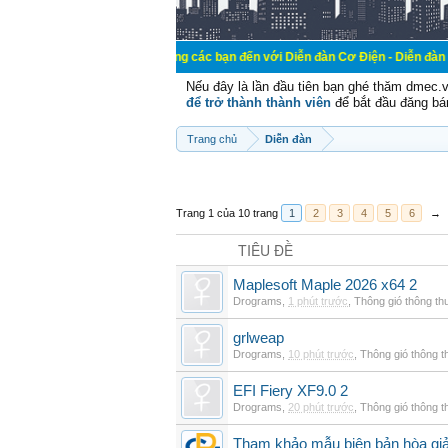
Chào mừng các bạn đến với Diễn đàn Cơ Điện - Diễn đàn Cơ điện là nơi
Nếu đây là lần đầu tiên bạn ghé thăm dmec.
để trở thành thành viên
để bắt đầu đăng bá
Trang chủ
Diễn đàn
Trang 1 của 10 trang
1
2
3
4
5
6
→
TIÊU ĐỀ
Maplesoft Maple 2026 x64 2
Drograms
,
1 phút trước
,
Thông gió thông t
grlweap
Drograms
,
10 phút trước
,
Thông gió thông 
EFI Fiery XF9.0 2
Drograms
,
20 phút trước
,
Thông gió thông 
Tham khảo mẫu biên bản hòa giải