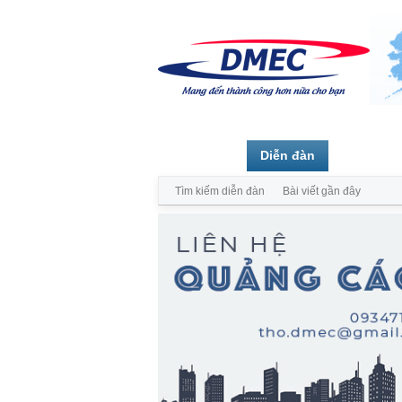
Trang chủ
Diễn đàn
Thành vi
Tìm kiếm diễn đàn
Bài viết gần đây