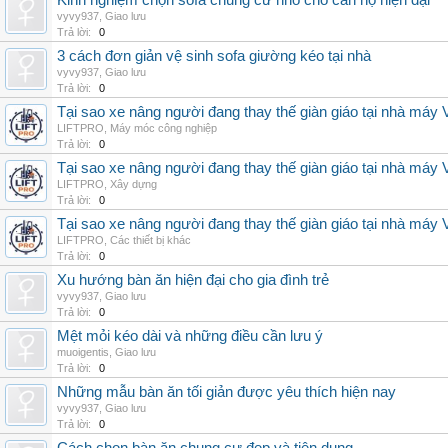
Kinh nghiệm chọn sofa chung cư nhỏ cho căn hộ hiện đại
vyvy937
,
Giao lưu
Trả lời:
0
3 cách đơn giản vệ sinh sofa giường kéo tại nhà
vyvy937
,
Giao lưu
Trả lời:
0
Tại sao xe nâng người đang thay thế giàn giáo tại nhà máy
LIFTPRO
,
Máy móc công nghiệp
Trả lời:
0
Tại sao xe nâng người đang thay thế giàn giáo tại nhà máy
LIFTPRO
,
Xây dựng
Trả lời:
0
Tại sao xe nâng người đang thay thế giàn giáo tại nhà máy
LIFTPRO
,
Các thiết bị khác
Trả lời:
0
Xu hướng bàn ăn hiện đại cho gia đình trẻ
vyvy937
,
Giao lưu
Trả lời:
0
Mệt mỏi kéo dài và những điều cần lưu ý
muoigentis
,
Giao lưu
Trả lời:
0
Những mẫu bàn ăn tối giản được yêu thích hiện nay
vyvy937
,
Giao lưu
Trả lời:
0