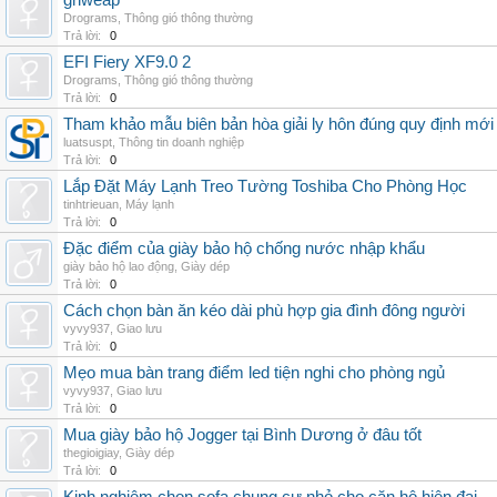
grlweap
Drograms
,
Thông gió thông thường
Trả lời:
0
EFI Fiery XF9.0 2
Drograms
,
Thông gió thông thường
Trả lời:
0
Tham khảo mẫu biên bản hòa giải ly hôn đúng quy định mới
luatsuspt
,
Thông tin doanh nghiệp
Trả lời:
0
Lắp Đặt Máy Lạnh Treo Tường Toshiba Cho Phòng Học
tinhtrieuan
,
Máy lạnh
Trả lời:
0
Đặc điểm của giày bảo hộ chống nước nhập khẩu
giày bảo hộ lao động
,
Giày dép
Trả lời:
0
Cách chọn bàn ăn kéo dài phù hợp gia đình đông người
vyvy937
,
Giao lưu
Trả lời:
0
Mẹo mua bàn trang điểm led tiện nghi cho phòng ngủ
vyvy937
,
Giao lưu
Trả lời:
0
Mua giày bảo hộ Jogger tại Bình Dương ở đâu tốt
thegioigiay
,
Giày dép
Trả lời:
0