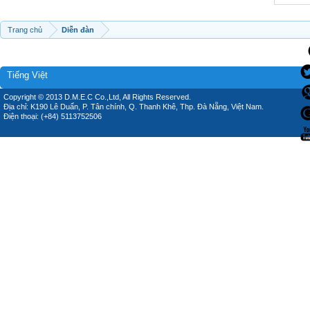
Trang chủ
Diễn đàn
Tiếng Việt
Copyright © 2013 D.M.E.C Co.,Ltd, All Rights Reserved.
Địa chỉ: K190 Lê Duẩn, P. Tân chính, Q. Thanh Khê, Thp. Đà Nẵng, Việt Nam.
Điện thoại: (+84) 5113752506