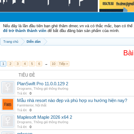
Nếu đây là lần đầu tiên bạn ghé thăm dmec.vn và có thắc mắc, bạn có th
để trở thành thành viên
để bắt đầu đăng bán sản phẩm của mình.
Trang chủ
Diễn đàn
Bài
1
2
3
4
5
6
→
10
Tiếp >
TIÊU ĐỀ
PlanSwift Pro 11.0.0.129 2
Drograms
,
Thông gió thông thường
Trả lời:
0
Mẫu nhà resort nào đẹp và phù hợp xu hướng hiện nay?
FamInterior
,
Nội thất
Trả lời:
0
Maplesoft Maple 2026 x64 2
Drograms
,
Thông gió thông thường
Trả lời:
0