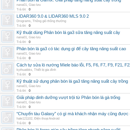
Phân bón lá Gamix: Giải pháp tăng năng suất cây trồng
nana01
,
Giao lưu
Trả lời:
0
LIDAR360 9.0 & LIDAR360 MLS 9.0 2
Drograms
,
Thông gió thông thường
Trả lời:
0
Kỹ thuật dùng Phân bón lá ga3 sữa tăng năng suất cây
nana01
,
Giao lưu
Trả lời:
0
Phân bón lá ga3 có tác dụng gì để cây tăng năng suất cao
nana01
,
Giao lưu
Trả lời:
0
Cách tự sửa lò nướng Miele báo lỗi, F5, F6, F7, F9, F21, F2
kythuatbks
,
Thiết bị gia đình
Trả lời:
0
Kỹ thuật sử dụng phân bón lá ga3 tăng năng suất cây trồng
nana01
,
Giao lưu
Trả lời:
0
Giải pháp dinh dưỡng vượt trội từ Phân bón lá gà trống
nana01
,
Giao lưu
Trả lời:
0
“Chuyến tàu Galaxy” có gì mà khách nhận máy cũng được đ
hale121102
,
Điện thoại Android
Trả lời:
0