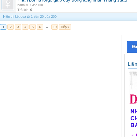
Phân bón lá forge giúp cây trồng tăng nhanh năng suất!
nana01
,
Giao lưu
Trả lời:
0
Hiển thị kết quả từ 1 đến 20 của 200
1
2
3
4
5
6
→
10
Tiếp >
Đă
Liê