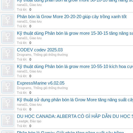
Kỹ thuật dùng phân bón lá grow more 30-10-10 tăng năng s
nana01
,
Giao lưu
Trả lời:
0
Phân bón lá Grow More 20-20-20 giúp cây trồng xanh tốt
nana01
,
Giao lưu
Trả lời:
0
Kỹ thuật dùng Phân bón lá grow more 15-30-15 tăng năng s
nana01
,
Giao lưu
Trả lời:
0
CODEV codev 2025.03
Drograms
,
Thông gió thông thường
Trả lời:
0
Kỹ thuật dùng Phân bón lá grow more 10-55-10 kích hoa cự
nana01
,
Giao lưu
Trả lời:
0
ExpressMarine v6.02.05
Drograms
,
Thông gió thông thường
Trả lời:
0
Kỹ thuật sử dụng phân bón lá Grow More tăng năng suất câ
nana01
,
Giao lưu
Trả lời:
0
DU HỌC CANADA: ALBERTA CÓ GÌ HẤP DẪN DU HỌC 
Leadgle
,
Đào tạo
Trả lời:
0