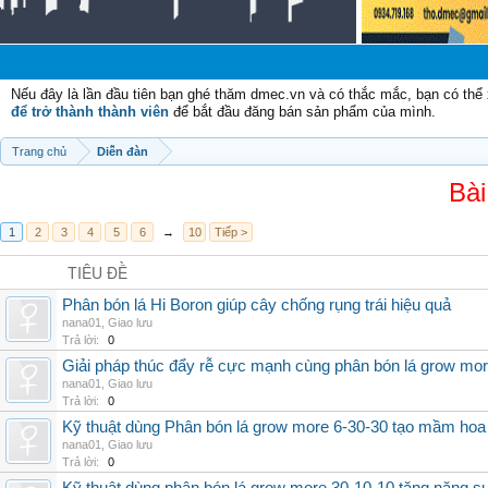
Nếu đây là lần đầu tiên bạn ghé thăm dmec.vn và có thắc mắc, bạn có th
để trở thành thành viên
để bắt đầu đăng bán sản phẩm của mình.
Trang chủ
Diễn đàn
Bài
1
2
3
4
5
6
→
10
Tiếp >
TIÊU ĐỀ
Phân bón lá Hi Boron giúp cây chống rụng trái hiệu quả
nana01
,
Giao lưu
Trả lời:
0
Giải pháp thúc đẩy rễ cực mạnh cùng phân bón lá grow mo
nana01
,
Giao lưu
Trả lời:
0
Kỹ thuật dùng Phân bón lá grow more 6-30-30 tạo mầm hoa
nana01
,
Giao lưu
Trả lời:
0