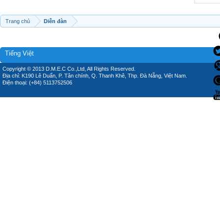
Trang chủ
Diễn đàn
Tiếng Việt
Copyright © 2013 D.M.E.C Co.,Ltd, All Rights Reserved.
Địa chỉ: K190 Lê Duẩn, P. Tân chính, Q. Thanh Khê, Thp. Đà Nẵng, Việt Nam.
Điện thoại: (+84) 5113752506