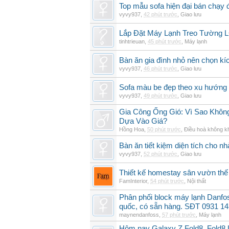
Top mẫu sofa hiện đại bán chạy
vyvy937
,
42 phút trước
,
Giao lưu
Lắp Đặt Máy Lạnh Treo Tường
tinhtrieuan
,
45 phút trước
,
Máy lạnh
Bàn ăn gia đình nhỏ nên chọn kí
vyvy937
,
46 phút trước
,
Giao lưu
Sofa màu be đẹp theo xu hướng 
vyvy937
,
49 phút trước
,
Giao lưu
Gia Công Ống Gió: Vì Sao Khô
Dựa Vào Giá?
Hồng Hoa
,
50 phút trước
,
Điều hoà không k
Bàn ăn tiết kiệm diện tích cho nh
vyvy937
,
52 phút trước
,
Giao lưu
Thiết kế homestay sân vườn thế 
FamInterior
,
54 phút trước
,
Nội thất
Phân phối block máy lạnh Danf
quốc, có sẵn hàng. SĐT 0931 14
maynendanfoss
,
57 phút trước
,
Máy lạnh
Hôm nay Galaxy Z Fold8, Fold8 U