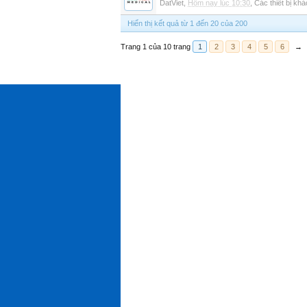
DatViet
,
Hôm nay lúc 10:30
,
Các thiết bị khá
Hiển thị kết quả từ 1 đến 20 của 200
Trang 1 của 10 trang
1
2
3
4
5
6
→