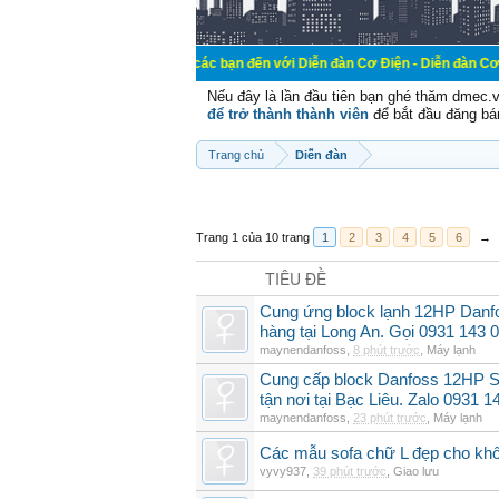
Chào mừng các bạn đến với Diễn đàn Cơ Điện - Diễn đàn Cơ điện là nơi ch
Nếu đây là lần đầu tiên bạn ghé thăm dmec.
để trở thành thành viên
để bắt đầu đăng bá
Trang chủ
Diễn đàn
Trang 1 của 10 trang
1
2
3
4
5
6
→
TIÊU ĐỀ
Cung ứng block lạnh 12HP Danf
hàng tại Long An. Gọi 0931 143 
maynendanfoss
,
8 phút trước
,
Máy lạnh
Cung cấp block Danfoss 12HP S
tận nơi tại Bạc Liêu. Zalo 0931 1
maynendanfoss
,
23 phút trước
,
Máy lạnh
Các mẫu sofa chữ L đẹp cho khô
vyvy937
,
39 phút trước
,
Giao lưu