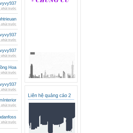
vyvy937
 phút trước
inhtrieuan
 phút trước
vyvy937
 phút trước
vyvy937
 phút trước
ồng Hoa
 phút trước
vyvy937
 phút trước
Liên hệ quảng cáo 2
mInterior
 phút trước
danfoss
 phút trước