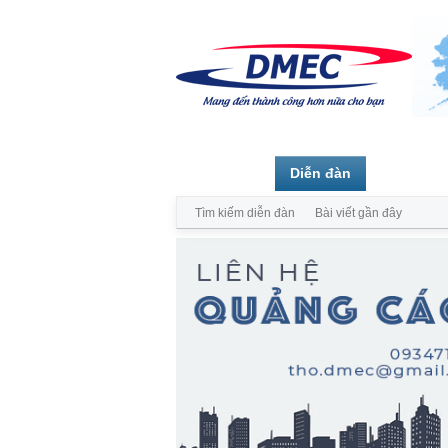
Trang chủ
Diễn đàn
Thành vi
Tìm kiếm diễn đàn
Bài viết gần đây