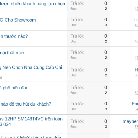
Trả lời:
0
 được nhiều khách hàng lựa chọn
Đọc:
2
42
Trả lời:
0
t
 LG Cho Showroom
Đọc:
3
45
Trả lời:
0
ch thước nào?
Đọc:
2
46
Trả lời:
0
nội thất mới
Đọc:
2
49
ng Nên Chọn Nhà Cung Cấp Chỉ
Trả lời:
0
H
Đọc:
2
50
hí
Trả lời:
0
à phố hiện đại
Đọc:
2
52
Trả lời:
0
Fa
nào để thu hút du khách?
Đọc:
3
54
oss 12HP SM148T4VC trên toàn
Trả lời:
0
maynen
3 034
Đọc:
3
57
ltra và Z Flip8 chính thức đến