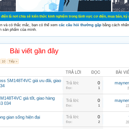
ia sẽ kiến thức kinh nghiệm trong lãnh vực cơ điện, mua bán, ký gửi, cho thuê 
vn và có thắc mắc, bạn có thể xem
các câu hỏi thường gặp
bằng cách nhấn 
n sản phẩm của mình.
Bài viết gần đây
10
Tiếp >
TRẢ LỜI
ĐỌC
BÀI VI
oss SM148T4VC giá ưu đãi, giao
Trả lời:
0
maynen
034
Đọc:
1
8
M148T4VC giá tốt, giao hàng
Trả lời:
0
maynen
43 034
Đọc:
1
23
Trả lời:
0
ng gian sống hiện đại
Đọc:
2
39