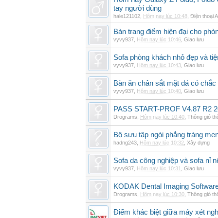
tay người dùng
hale121102
,
Hôm nay lúc 10:48
,
Điện thoại 
Bàn trang điểm hiện đại cho phò
vyvy937
,
Hôm nay lúc 10:46
,
Giao lưu
Sofa phòng khách nhỏ đẹp và tiện
vyvy937
,
Hôm nay lúc 10:43
,
Giao lưu
Bàn ăn chân sắt mặt đá có chắc
vyvy937
,
Hôm nay lúc 10:40
,
Giao lưu
PASS START-PROF V4.87 R2 2
Drograms
,
Hôm nay lúc 10:40
,
Thông gió t
Bộ sưu tập ngói phẳng tráng me
hadng243
,
Hôm nay lúc 10:32
,
Xây dựng
Sofa da công nghiệp và sofa nỉ n
vyvy937
,
Hôm nay lúc 10:31
,
Giao lưu
KODAK Dental Imaging Software
Drograms
,
Hôm nay lúc 10:30
,
Thông gió t
Điểm khác biệt giữa máy xét ngh