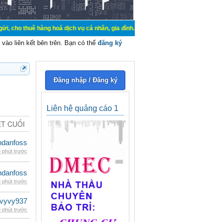
hàng hoá dịch vụ cá nhân, gia đình. Mua bán, ký gửi, cho thuê thiết bị hệ thố
vào liên kết bên trên. Bạn có thể
đăng ký
Đăng nhập / Đăng ký
Liên hệ quảng cáo 1
ẾT CUỐI
danfoss
 phút trước
danfoss
 phút trước
vyvy937
 phút trước