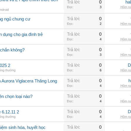
Trả lời:
0
ha
Đọc:
3
Hôm na
Android
Trả lời:
0
ng ngủ chung cư
Đọc:
2
Hôm na
Trả lời:
0
 dụng cho gia đình trẻ
Đọc:
4
Hôm na
Trả lời:
0
 chắn không?
Đọc:
3
Hôm na
Trả lời:
0
D
025 2
hông thường
Đọc:
6
Hôm na
Trả lời:
0
h
n Aurora Viglacera Thăng Long
Đọc:
4
Hôm na
Trả lời:
0
ên chọn loại nào?
Đọc:
4
Hôm na
Trả lời:
0
D
 6.12.11 2
hông thường
Đọc:
4
Hôm na
Trả lời:
0
iệm sinh hóa, huyết học