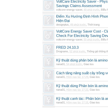
VoltCare Electricity Saver - Physi
Savings Claims Assessment
voltcore-energy-saver
,
49 phút trước
,
Điều 
Điểm Xu Hướng Định Hình Phong
Hiện Đại
designplus
,
49 phút trước
,
Thời trang
VoltCore Energy Saver Cost - Cl
Check For Electricity Saving De
voltcore-energy-saver
,
50 phút trước
,
Điều 
FRED 24.10.3
Drograms
,
52 phút trước
,
Thông gió thông 
Kỹ thuật dùng phân bón lá amino 
nana01
,
54 phút trước
,
Giao lưu
Cách tăng năng suất cây trồng vớ
nana01
,
Hôm nay lúc 17:29
,
Giao lưu
Kỹ thuật dùng Phân bón lá amino
nana01
,
Hôm nay lúc 17:22
,
Giao lưu
Kỹ thuật canh tác: Phân bón lá 
nana01
,
Hôm nay lúc 17:15
,
Giao lưu