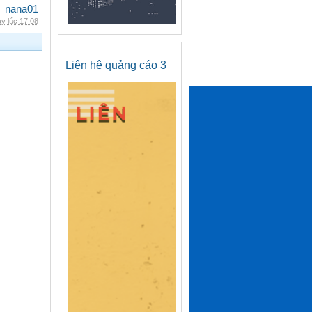
nana01
y lúc 17:08
Liên hệ quảng cáo 3