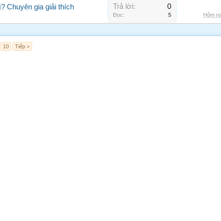
Trả lời:
0
? Chuyên gia giải thích
Đọc:
5
Hôm na
10
Tiếp >