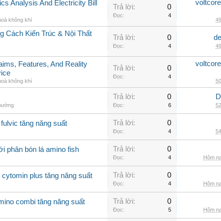
voltcor
cs Analysis And Electricity Bill
Trả lời:
0
Đọc:
4
hoà không khí
49
 Cách Kiến Trúc & Nội Thất
Trả lời:
0
de
Đọc:
4
49
voltcor
aims, Features, And Reality
Trả lời:
0
vice
Đọc:
4
hoà không khí
50
Trả lời:
0
D
thường
Đọc:
6
52
Trả lời:
0
fulvic tăng năng suất
Đọc:
4
54
Trả lời:
0
i phân bón lá amino fish
Đọc:
4
Hôm na
Trả lời:
0
 cytomin plus tăng năng suất
Đọc:
4
Hôm na
Trả lời:
0
amino combi tăng năng suất
Đọc:
5
Hôm na