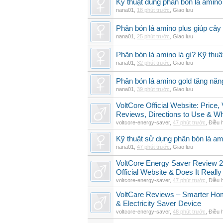
Kỹ thuật dùng phân bón lá amino 
nana01
,
18 phút trước
,
Giao lưu
Phân bón lá amino plus giúp cây
nana01
,
25 phút trước
,
Giao lưu
Phân bón lá amino là gì? Kỹ thuậ
nana01
,
32 phút trước
,
Giao lưu
Phân bón lá amino gold tăng năn
nana01
,
39 phút trước
,
Giao lưu
VoltCore Official Website: Price
Reviews, Directions to Use & Wh
voltcore-energy-saver
,
47 phút trước
,
Điều 
Kỹ thuật sử dụng phân bón lá am
nana01
,
47 phút trước
,
Giao lưu
VoltCore Energy Saver Review 2
Official Website & Does It Reall
voltcore-energy-saver
,
47 phút trước
,
Điều 
VoltCare Reviews – Smarter Ho
& Electricity Saver Device
voltcore-energy-saver
,
48 phút trước
,
Điều 