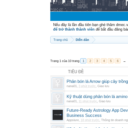
Nếu đây là lần đầu tiên bạn ghé thăm dmec.
để trở thành thành viên
để bắt đầu đăng bá
Trang chủ
Diễn đàn
Trang 1 của 10 trang
1
2
3
4
5
6
→
TIÊU ĐỀ
Phân bón lá Arrow giúp cây trồn
nana01
,
3 phút trước
,
Giao lưu
Kỹ thuật dùng phân bón lá amino
nana01
,
11 phút trước
,
Giao lưu
Future-Ready Astrology App De
Business Success
Appslure
,
18 phút trước
,
Thông tin doanh ng