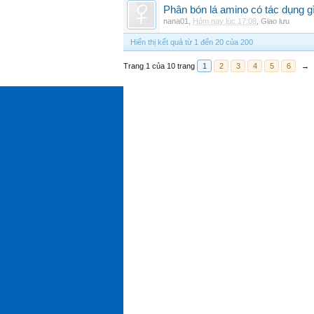
Phân bón lá amino có tác dụng gì
nana01
,
Hôm nay lúc 17:08
,
Giao lưu
Hiển thị kết quả từ 1 đến 20 của 200
Trang 1 của 10 trang
1
2
3
4
5
6
→