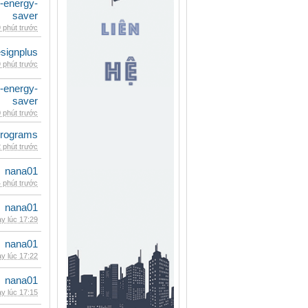
e-energy-
saver
 phút trước
signplus
 phút trước
e-energy-
saver
 phút trước
rograms
 phút trước
nana01
 phút trước
nana01
y lúc 17:29
nana01
y lúc 17:22
nana01
y lúc 17:15