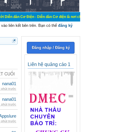
 Điện - Diễn đàn Cơ điện là nơi chia sẽ kiến thức kinh nghiệm trong lãnh vực c
vào liên kết bên trên. Bạn có thể
đăng ký
Đăng nhập / Đăng ký
Liên hệ quảng cáo 1
ẾT CUỐI
nana01
 phút trước
nana01
 phút trước
Appslure
 phút trước