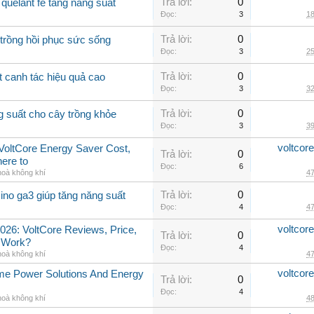
Trả lời:
0
quelant fe tăng năng suất
Đọc:
3
18
Trả lời:
0
 trồng hồi phục sức sống
Đọc:
3
25
Trả lời:
0
t canh tác hiệu quả cao
Đọc:
3
32
Trả lời:
0
g suất cho cây trồng khỏe
Đọc:
3
39
voltcor
, VoltCore Energy Saver Cost,
Trả lời:
0
ere to
Đọc:
6
hoà không khí
47
Trả lời:
0
ino ga3 giúp tăng năng suất
Đọc:
4
47
voltcor
026: VoltCore Reviews, Price,
Trả lời:
0
y Work?
Đọc:
4
hoà không khí
47
voltcor
me Power Solutions And Energy
Trả lời:
0
Đọc:
4
hoà không khí
48