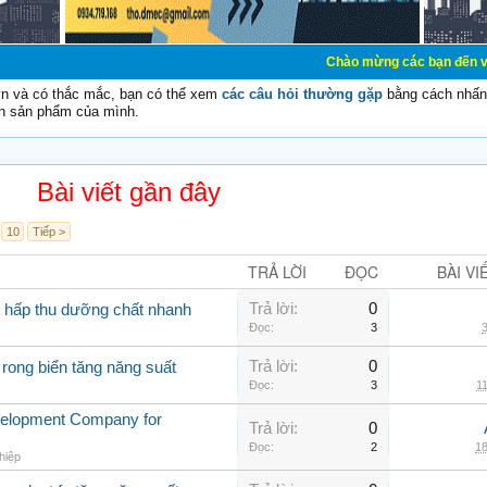
Chào mừng các bạn đến với Diễn đàn Cơ
vn và có thắc mắc, bạn có thể xem
các câu hỏi thường gặp
bằng cách nhấn 
n sản phẩm của mình.
Bài viết gần đây
10
Tiếp >
TRẢ LỜI
ĐỌC
BÀI VI
Trả lời:
0
g hấp thu dưỡng chất nhanh
Đọc:
3
3
Trả lời:
0
 rong biển tăng năng suất
Đọc:
3
11
velopment Company for
Trả lời:
0
Đọc:
2
18
hiệp