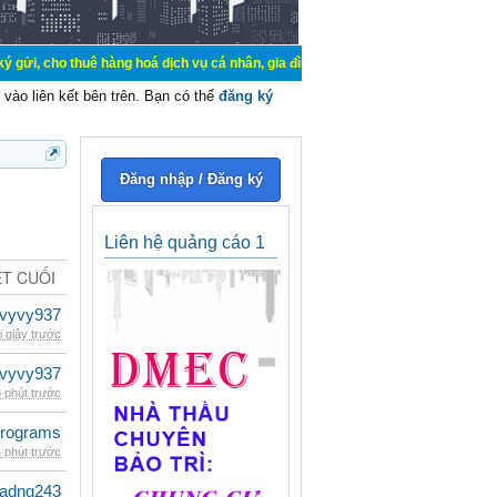
uê hàng hoá dịch vụ cá nhân, gia đình. Mua bán, ký gửi, cho thuê thiết bị hệ 
vào liên kết bên trên. Bạn có thể
đăng ký
Đăng nhập / Đăng ký
Liên hệ quảng cáo 1
ẾT CUỐI
vyvy937
i giây trước
vyvy937
 phút trước
rograms
 phút trước
adng243