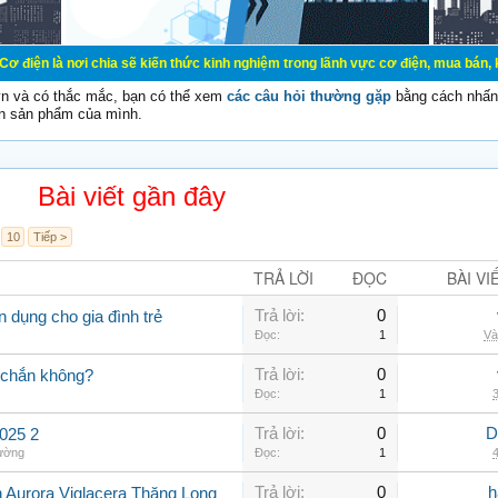
chia sẽ kiến thức kinh nghiệm trong lãnh vực cơ điện, mua bán, ký gửi, cho th
vn và có thắc mắc, bạn có thể xem
các câu hỏi thường gặp
bằng cách nhấn 
n sản phẩm của mình.
Bài viết gần đây
10
Tiếp >
TRẢ LỜI
ĐỌC
BÀI VI
Trả lời:
0
 dụng cho gia đình trẻ
Đọc:
1
Và
Trả lời:
0
 chắn không?
Đọc:
1
3
Trả lời:
0
D
025 2
hường
Đọc:
1
4
Trả lời:
0
h
n Aurora Viglacera Thăng Long