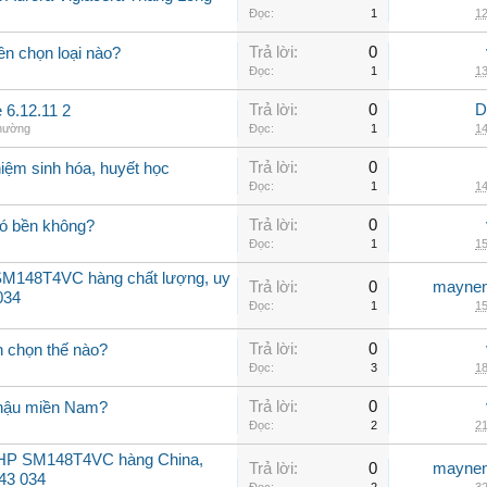
Đọc:
1
12
Trả lời:
0
ên chọn loại nào?
Đọc:
1
13
Trả lời:
0
D
 6.12.11 2
thường
Đọc:
1
14
Trả lời:
0
iệm sinh hóa, huyết học
Đọc:
1
14
Trả lời:
0
có bền không?
Đọc:
1
15
SM148T4VC hàng chất lượng, uy
Trả lời:
0
maynen
034
Đọc:
1
15
Trả lời:
0
n chọn thế nào?
Đọc:
3
18
Trả lời:
0
í hậu miền Nam?
Đọc:
2
21
12HP SM148T4VC hàng China,
Trả lời:
0
maynen
143 034