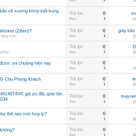
Đọc:
2
32
bảo vệ xương khớp tuổi trung
Trả lời:
0
mu
Đọc:
3
33
Trả lời:
0
giày bảo
 Worket (Ziben)?
a dụng khác
Đọc:
4
35
Trả lời:
0
D
thường
Đọc:
2
38
Trả lời:
0
 được ưa chuộng hiện nay
Đọc:
3
39
Trả lời:
0
t
LG Cho Phòng Khách
Đọc:
1
40
M148T4VC giá ưu đãi, giao tận
Trả lời:
0
maynen
 034
Đọc:
1
41
Trả lời:
0
như thế nào mới hợp lý?
Đọc:
1
46
Trả lời:
0
 không?
Đọc:
1
48