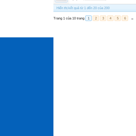
Hiển thị kết quả từ 1 đến 20 của 200
Trang 1 của 10 trang
1
2
3
4
5
6
→