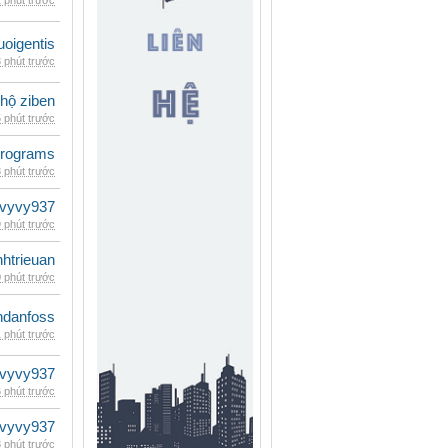
 phút trước
oigentis
 phút trước
 hộ ziben
 phút trước
rograms
 phút trước
vyvy937
 phút trước
inhtrieuan
 phút trước
danfoss
 phút trước
vyvy937
 phút trước
vyvy937
 phút trước