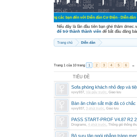
Chào mừng các bạn đến với Diễn đàn Cơ Điện - Diễn đàn Cơ điện là nơi 
Nếu đây là lần đầu tiên bạn ghé thăm dmec.
để trở thành thành viên
để bắt đầu đăng bá
Trang chủ
Diễn đàn
Trang 1 của 10 trang
1
2
3
4
5
6
→
TIÊU ĐỀ
Sofa phòng khách nhỏ đẹp và tiện
vyvy937
,
Vài giây trước
,
Giao lưu
Bàn ăn chân sắt mặt đá có chắc
vyvy937
,
3 phút trước
,
Giao lưu
PASS START-PROF V4.87 R2 2
Drograms
,
4 phút trước
,
Thông gió thông t
Bộ sưu tập ngói phẳng tráng me