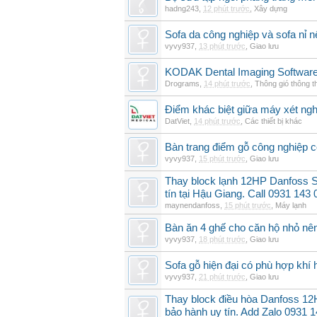
hadng243
,
12 phút trước
,
Xây dựng
Sofa da công nghiệp và sofa nỉ n
vyvy937
,
13 phút trước
,
Giao lưu
KODAK Dental Imaging Software
Drograms
,
14 phút trước
,
Thông gió thông 
Điểm khác biệt giữa máy xét ngh
DatViet
,
14 phút trước
,
Các thiết bị khác
Bàn trang điểm gỗ công nghiệp 
vyvy937
,
15 phút trước
,
Giao lưu
Thay block lạnh 12HP Danfoss 
tín tại Hậu Giang. Call 0931 143 
maynendanfoss
,
15 phút trước
,
Máy lạnh
Bàn ăn 4 ghế cho căn hộ nhỏ nê
vyvy937
,
18 phút trước
,
Giao lưu
Sofa gỗ hiện đại có phù hợp kh
vyvy937
,
21 phút trước
,
Giao lưu
Thay block điều hòa Danfoss 
bảo hành uy tín. Add Zalo 0931 