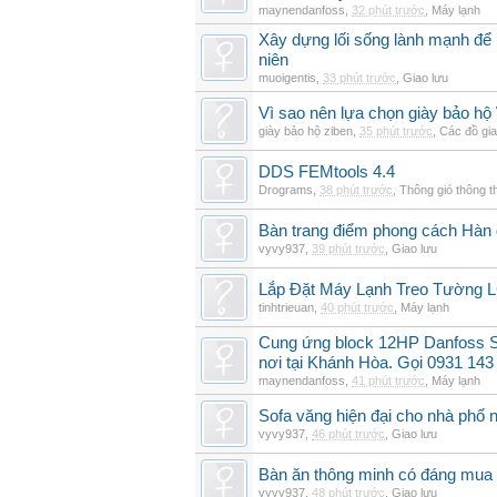
maynendanfoss
,
32 phút trước
,
Máy lạnh
Xây dựng lối sống lành mạnh để 
niên
muoigentis
,
33 phút trước
,
Giao lưu
Vì sao nên lựa chọn giày bảo hộ
giày bảo hộ ziben
,
35 phút trước
,
Các đồ gi
DDS FEMtools 4.4
Drograms
,
38 phút trước
,
Thông gió thông 
Bàn trang điểm phong cách Hàn
vyvy937
,
39 phút trước
,
Giao lưu
Lắp Đặt Máy Lạnh Treo Tường 
tinhtrieuan
,
40 phút trước
,
Máy lạnh
Cung ứng block 12HP Danfoss S
nơi tại Khánh Hòa. Gọi 0931 143
maynendanfoss
,
41 phút trước
,
Máy lạnh
Sofa văng hiện đại cho nhà phố 
vyvy937
,
46 phút trước
,
Giao lưu
Bàn ăn thông minh có đáng mua
vyvy937
,
48 phút trước
,
Giao lưu