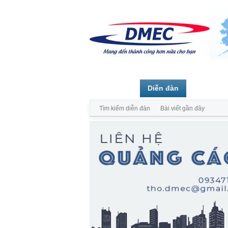
Trang chủ
Diễn đàn
Thành vi
Tìm kiếm diễn đàn
Bài viết gần đây