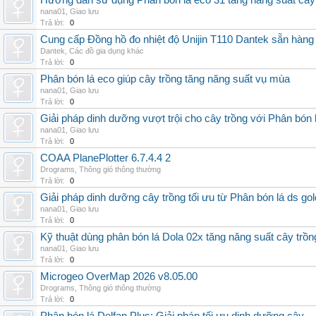
Hướng dẫn sử dụng Phân bón lá eco 31 tăng năng suất cây
nana01
,
Giao lưu
Trả lời:
0
Cung cấp Đồng hồ đo nhiệt độ Unijin T110 Dantek sẵn hàng 
Dantek
,
Các đồ gia dụng khác
Trả lời:
0
Phân bón lá eco giúp cây trồng tăng năng suất vụ mùa
nana01
,
Giao lưu
Trả lời:
0
Giải pháp dinh dưỡng vượt trội cho cây trồng với Phân bón 
nana01
,
Giao lưu
Trả lời:
0
COAA PlanePlotter 6.7.4.4 2
Drograms
,
Thông gió thông thường
Trả lời:
0
Giải pháp dinh dưỡng cây trồng tối ưu từ Phân bón lá ds gol
nana01
,
Giao lưu
Trả lời:
0
Kỹ thuật dùng phân bón lá Dola 02x tăng năng suất cây trồn
nana01
,
Giao lưu
Trả lời:
0
Microgeo OverMap 2026 v8.05.00
Drograms
,
Thông gió thông thường
Trả lời:
0