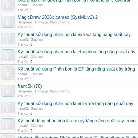
Giải pháp dinh dưỡng Phân bón lá f bo tăng tỷ lệ đậu trái
nana01
,
Giao lưu
Trả lời:
0
MagicDraw 2026x cameo (SysML v2) 2
Drograms
,
Thông gió thông thường
Trả lời:
0
Kỹ thuật sử dụng phân bón lá extract tăng năng suất cây
nana01
,
Giao lưu
Trả lời:
0
Kỹ thuật sử dụng phân bón lá ethephon tăng năng suất cây
nana01
,
Giao lưu
Trả lời:
0
Kỹ thuật sử dụng Phân bón lá ET tăng năng suất cây trồng
nana01
,
Giao lưu
Trả lời:
0
franc5k (76)
Drograms
,
Thông gió thông thường
Trả lời:
0
Kỹ thuật sử dụng phân bón lá enzyme tăng năng suất cây
nana01
,
Giao lưu
Trả lời:
0
Kỹ thuật dùng phân bón lá energy tăng năng suất cây trồng
nana01
,
Giao lưu
Trả lời:
0