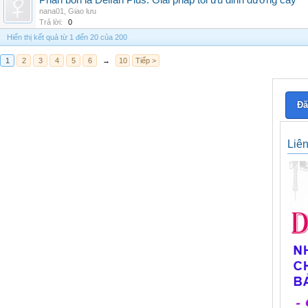
Phân bón lá Delfan Plus: Giải pháp tối ưu dinh dưỡng cây
nana01
,
Giao lưu
Trả lời:
0
Hiển thị kết quả từ 1 đến 20 của 200
1
2
3
4
5
6
→
10
Tiếp >
Đă
Liê