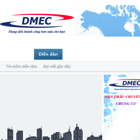
Trang chủ
Diễn đàn
Thành viên
Tìm kiếm diễn đàn
Bài viết gần đây