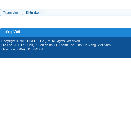
Trang chủ
Diễn đàn
Tiếng Việt
Copyright © 2013 D.M.E.C Co.,Ltd, All Rights Reserved.
Địa chỉ: K190 Lê Duẩn, P. Tân chính, Q. Thanh Khê, Thp. Đà Nẵng, Việt Nam.
Điện thoại: (+84) 5113752506