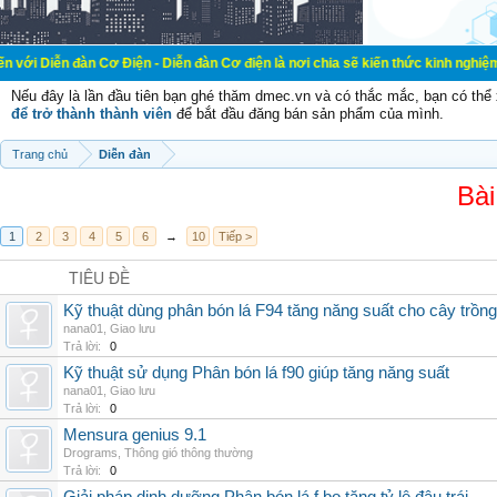
n Cơ Điện - Diễn đàn Cơ điện là nơi chia sẽ kiến thức kinh nghiệm trong lãnh v
Nếu đây là lần đầu tiên bạn ghé thăm dmec.vn và có thắc mắc, bạn có th
để trở thành thành viên
để bắt đầu đăng bán sản phẩm của mình.
Trang chủ
Diễn đàn
Bài
1
2
3
4
5
6
→
10
Tiếp >
TIÊU ĐỀ
Kỹ thuật dùng phân bón lá F94 tăng năng suất cho cây trồng
nana01
,
Giao lưu
Trả lời:
0
Kỹ thuật sử dụng Phân bón lá f90 giúp tăng năng suất
nana01
,
Giao lưu
Trả lời:
0
Mensura genius 9.1
Drograms
,
Thông gió thông thường
Trả lời:
0