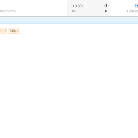
Trả lời:
0
D
hông thường
Đọc:
6
Hôm na
10
Tiếp >