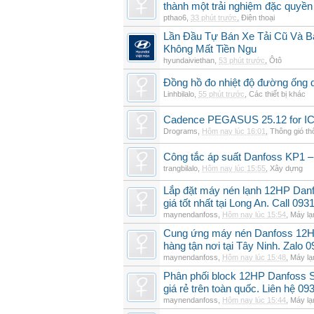
thành một trải nghiệm đặc quyền
pthao6
,
33 phút trước
,
Điện thoại
Lần Đầu Tự Bán Xe Tải Cũ Và B
Không Mất Tiền Ngu
hyundaiviethan
,
53 phút trước
,
Ôtô
Đồng hồ đo nhiệt độ đường ống 
Linhbilalo
,
55 phút trước
,
Các thiết bị khác
Cadence PEGASUS 25.12 for I
Drograms
,
Hôm nay lúc 16:01
,
Thông gió t
Công tắc áp suất Danfoss KP1 –
trangbilalo
,
Hôm nay lúc 15:55
,
Xây dựng
Lắp đặt máy nén lạnh 12HP Da
giá tốt nhất tại Long An. Call 09
maynendanfoss
,
Hôm nay lúc 15:54
,
Máy lạ
Cung ứng máy nén Danfoss 12H
hàng tận nơi tại Tây Ninh. Zalo 
maynendanfoss
,
Hôm nay lúc 15:48
,
Máy lạ
Phân phối block 12HP Danfoss
giá rẻ trên toàn quốc. Liên hệ 09
maynendanfoss
,
Hôm nay lúc 15:44
,
Máy lạ