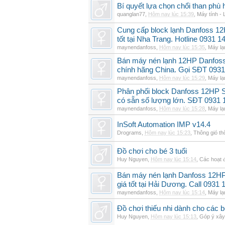
Bí quyết lựa chọn chổi than phù 
quanglan77
,
Hôm nay lúc 15:39
,
Máy tính - 
Cung cấp block lạnh Danfoss 1
tốt tại Nha Trang. Hotline 0931 1
maynendanfoss
,
Hôm nay lúc 15:35
,
Máy lạ
Bán máy nén lạnh 12HP Danfo
chính hãng China. Gọi SĐT 0931
maynendanfoss
,
Hôm nay lúc 15:29
,
Máy lạ
Phân phối block Danfoss 12HP 
có sẵn số lượng lớn. SĐT 0931 
maynendanfoss
,
Hôm nay lúc 15:28
,
Máy lạ
InSoft Automation IMP v14.4
Drograms
,
Hôm nay lúc 15:23
,
Thông gió t
Đồ chơi cho bé 3 tuổi
Huy Nguyen
,
Hôm nay lúc 15:14
,
Các hoạt đ
Bán máy nén lạnh Danfoss 12H
giá tốt tại Hải Dương. Call 0931 
maynendanfoss
,
Hôm nay lúc 15:14
,
Máy lạ
Đồ chơi thiếu nhi dành cho các bé 
Huy Nguyen
,
Hôm nay lúc 15:13
,
Góp ý xây