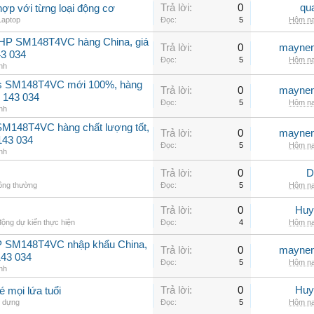
Trả lời:
0
qu
hợp với từng loại động cơ
Laptop
Đọc:
5
Hôm na
2HP SM148T4VC hàng China, giá
Trả lời:
0
maynen
43 034
Đọc:
5
Hôm na
nh
ss SM148T4VC mới 100%, hàng
Trả lời:
0
maynen
 143 034
Đọc:
5
Hôm na
nh
SM148T4VC hàng chất lượng tốt,
Trả lời:
0
maynen
143 034
Đọc:
5
Hôm na
nh
Trả lời:
0
D
hông thường
Đọc:
5
Hôm na
Trả lời:
0
Huy
ộng dự kiến thực hiện
Đọc:
4
Hôm na
P SM148T4VC nhập khẩu China,
Trả lời:
0
maynen
143 034
Đọc:
5
Hôm na
nh
Trả lời:
0
Huy
mọi lứa tuổi
 dựng
Đọc:
5
Hôm na