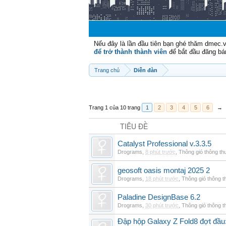
Nếu đây là lần đầu tiên bạn ghé thăm dmec.
để trở thành thành viên
để bắt đầu đăng bá
Trang chủ
Diễn đàn
Trang 1 của 10 trang
1
2
3
4
5
6
→
TIÊU ĐỀ
Catalyst Professional v.3.3.5
Drograms
,
8 phút trước
,
Thông gió thông t
geosoft oasis montaj 2025 2
Drograms
,
18 phút trước
,
Thông gió thông 
Paladine DesignBase 6.2
Drograms
,
30 phút trước
,
Thông gió thông 
Đập hộp Galaxy Z Fold8 đợt đầu: