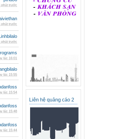
 phút trước
iviethan
 phút trước
Linhbilalo
 phút trước
rograms
y lúc 16:01
rangbilalo
y lúc 15:55
danfoss
y lúc 15:54
Liên hệ quảng cáo 2
danfoss
y lúc 15:48
danfoss
y lúc 15:44