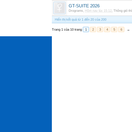
GT-SUITE 2026
Drograms
,
Hôm nay lúc 15:12
,
Thông gió t
Hiển thị kết quả từ 1 đến 20 của 200
Trang 1 của 10 trang
1
2
3
4
5
6
→