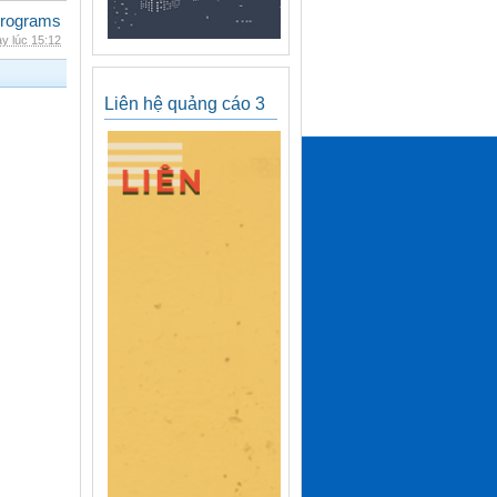
rograms
y lúc 15:12
Liên hệ quảng cáo 3