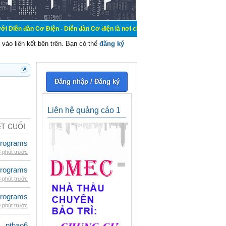
 Điện - Diễn đàn Cơ điện là nơi chia sẽ kiến thức kinh nghiệm trong lãnh vực c
vào liên kết bên trên. Bạn có thể
đăng ký
Đăng nhập / Đăng ký
Liên hệ quảng cáo 1
ẾT CUỐI
rograms
 phút trước
rograms
 phút trước
rograms
 phút trước
pthao6