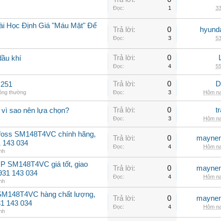
Đọc:
1
33
ài Học Định Giá "Máu Mặt" Để
Trả lời:
0
hyunda
Đọc:
3
53
Trả lời:
0
dầu khí
Đọc:
4
55
Trả lời:
0
D
C251
hông thường
Đọc:
3
Hôm na
Trả lời:
0
t
 vì sao nên lựa chọn?
Đọc:
3
Hôm na
nfoss SM148T4VC chính hãng,
Trả lời:
0
maynen
31 143 034
Đọc:
4
Hôm na
nh
P SM148T4VC giá tốt, giao
Trả lời:
0
maynen
0931 143 034
Đọc:
4
Hôm na
nh
 SM148T4VC hàng chất lượng,
Trả lời:
0
maynen
31 143 034
Đọc:
4
Hôm na
nh