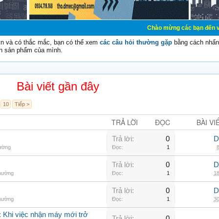
Chào mừng các bạn đến với Diễn đàn Cơ
vn và có thắc mắc, bạn có thể xem
các câu hỏi thường gặp
bằng cách nhấn 
n sản phẩm của mình.
Bài viết gần đây
10
Tiếp >
TRẢ LỜI
ĐỌC
BÀI VI
Trả lời:
0
D
hường
Đọc:
1
8
Trả lời:
0
D
thường
Đọc:
1
18
Trả lời:
0
D
thường
Đọc:
1
30
 Khi việc nhận máy mới trở
Trả lời:
0