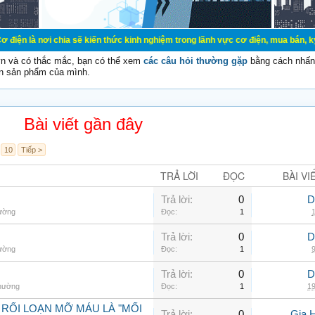
i chia sẽ kiến thức kinh nghiệm trong lãnh vực cơ điện, mua bán, ký gửi, cho 
vn và có thắc mắc, bạn có thể xem
các câu hỏi thường gặp
bằng cách nhấn 
n sản phẩm của mình.
Bài viết gần đây
10
Tiếp >
TRẢ LỜI
ĐỌC
BÀI VI
Trả lời:
0
D
hường
Đọc:
1
1
Trả lời:
0
D
hường
Đọc:
1
9
Trả lời:
0
D
thường
Đọc:
1
19
 RỐI LOẠN MỠ MÁU LÀ "MỐI
Trả lời:
0
Gia 