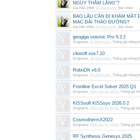
NGUY THẦM LẶNG"?
Gia Hân 1994
,
20 phút trước
,
Sức khỏe
BAO LÂU CẦN ĐI KHÁM MẮT 
MẠC ĐÁI THÁO ĐƯỜNG?
Gia Hân 1994
,
28 phút trước
,
Sức khỏe
geogiga seismic Pro 9.3 2
Drograms
,
41 phút trước
,
Thông gió thông 
cliosoft sos7.10
Drograms
,
48 phút trước
,
Thông gió thông 
RoboDK v6.0
Drograms
,
55 phút trước
,
Thông gió thông 
Frontline Excel Solver 2025 Q1
Drograms
,
Hôm nay lúc 04:12
,
Thông gió t
KISSsoft KISSsys 2026.0 2
Drograms
,
Hôm nay lúc 04:05
,
Thông gió t
CosmothermX2022
Drograms
,
Hôm nay lúc 03:59
,
Thông gió t
RF Synthesis Genesys 2025