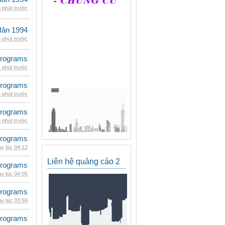
 phút trước
Hân 1994
 phút trước
rograms
 phút trước
rograms
 phút trước
rograms
 phút trước
rograms
y lúc 04:12
Liên hệ quảng cáo 2
rograms
y lúc 04:05
rograms
y lúc 03:59
rograms