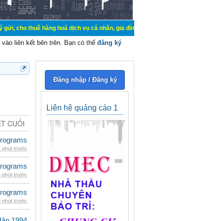
thuê hàng hoá dịch vụ cá nhân, gia đình. Mua bán, ký gửi, cho thuê thiết bị hệ
vào liên kết bên trên. Bạn có thể
đăng ký
Đăng nhập / Đăng ký
Liên hệ quảng cáo 1
ẾT CUỐI
rograms
 phút trước
rograms
 phút trước
rograms
 phút trước
Hân 1994