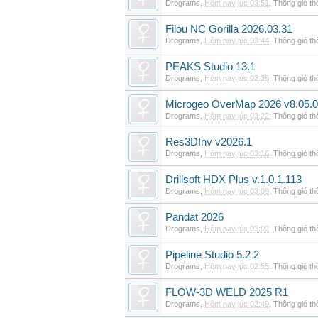
Drograms
,
Hôm nay lúc 03:51
,
Thông gió t
Filou NC Gorilla 2026.03.31
Drograms
,
Hôm nay lúc 03:44
,
Thông gió t
PEAKS Studio 13.1
Drograms
,
Hôm nay lúc 03:36
,
Thông gió t
Microgeo OverMap 2026 v8.05.
Drograms
,
Hôm nay lúc 03:22
,
Thông gió t
Res3DInv v2026.1
Drograms
,
Hôm nay lúc 03:16
,
Thông gió t
Drillsoft HDX Plus v.1.0.1.113
Drograms
,
Hôm nay lúc 03:09
,
Thông gió t
Pandat 2026
Drograms
,
Hôm nay lúc 03:02
,
Thông gió t
Pipeline Studio 5.2 2
Drograms
,
Hôm nay lúc 02:55
,
Thông gió t
FLOW-3D WELD 2025 R1
Drograms
,
Hôm nay lúc 02:49
,
Thông gió t