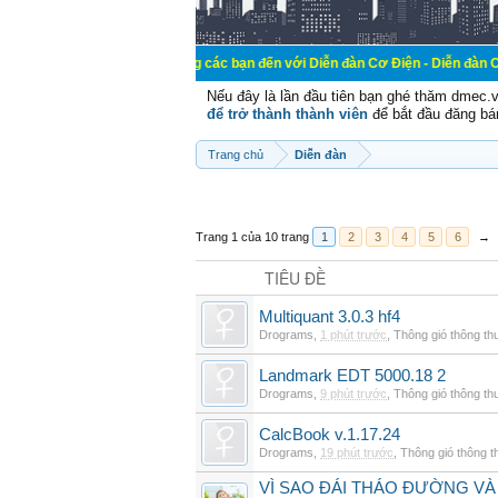
Chào mừng các bạn đến với Diễn đàn Cơ Điện - Diễn đàn Cơ điện là nơ
Nếu đây là lần đầu tiên bạn ghé thăm dmec.
để trở thành thành viên
để bắt đầu đăng bá
Trang chủ
Diễn đàn
Trang 1 của 10 trang
1
2
3
4
5
6
→
TIÊU ĐỀ
Multiquant 3.0.3 hf4
Drograms
,
1 phút trước
,
Thông gió thông t
Landmark EDT 5000.18 2
Drograms
,
9 phút trước
,
Thông gió thông t
CalcBook v.1.17.24
Drograms
,
19 phút trước
,
Thông gió thông 
VÌ SAO ĐÁI THÁO ĐƯỜNG VÀ