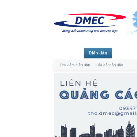
Trang chủ
Diễn đàn
Thành vi
Tìm kiếm diễn đàn
Bài viết gần đây