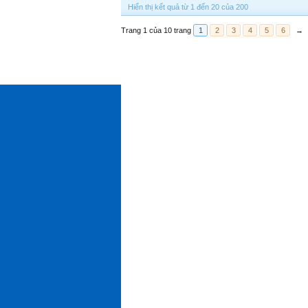
Hiển thị kết quả từ 1 đến 20 của 200
Trang 1 của 10 trang
1
2
3
4
5
6
→