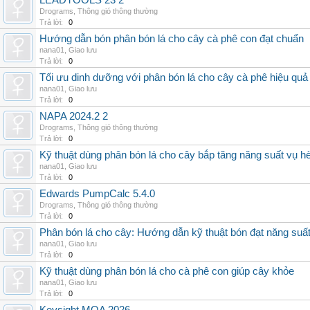
LEADTOOLS 23 2
Drograms
,
Thông gió thông thường
Trả lời:
0
Hướng dẫn bón phân bón lá cho cây cà phê con đạt chuẩn
nana01
,
Giao lưu
Trả lời:
0
Tối ưu dinh dưỡng với phân bón lá cho cây cà phê hiệu quả
nana01
,
Giao lưu
Trả lời:
0
NAPA 2024.2 2
Drograms
,
Thông gió thông thường
Trả lời:
0
Kỹ thuật dùng phân bón lá cho cây bắp tăng năng suất vụ h
nana01
,
Giao lưu
Trả lời:
0
Edwards PumpCalc 5.4.0
Drograms
,
Thông gió thông thường
Trả lời:
0
Phân bón lá cho cây: Hướng dẫn kỹ thuật bón đạt năng suấ
nana01
,
Giao lưu
Trả lời:
0
Kỹ thuật dùng phân bón lá cho cà phê con giúp cây khỏe
nana01
,
Giao lưu
Trả lời:
0