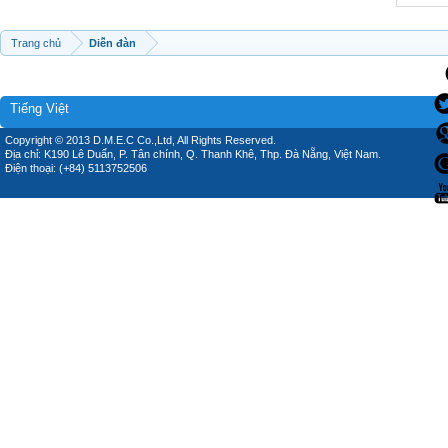
Trang chủ
Diễn đàn
Tiếng Việt
Copyright © 2013 D.M.E.C Co.,Ltd, All Rights Reserved.
Địa chỉ: K190 Lê Duẩn, P. Tân chính, Q. Thanh Khê, Thp. Đà Nẵng, Việt Nam.
Điện thoại: (+84) 5113752506