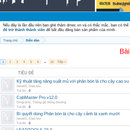
C
Nếu đây là lần đầu tiên bạn ghé thăm dmec.vn và có thắc mắc, bạn có th
để trở thành thành viên
để bắt đầu đăng bán sản phẩm của mình.
Trang chủ
Diễn đàn
Bài
1
2
3
4
5
6
→
10
Tiếp >
TIÊU ĐỀ
Kỹ thuật tăng năng suất mủ với phân bón lá cho cây cao su
nana01
,
Giao lưu
Trả lời:
0
CabMaster Pro v12.0
Drograms
,
Thông gió thông thường
Trả lời:
0
Bí quyết dùng Phân bón lá cho cây cảnh lá xanh mướt
nana01
,
Giao lưu
Trả lời:
0