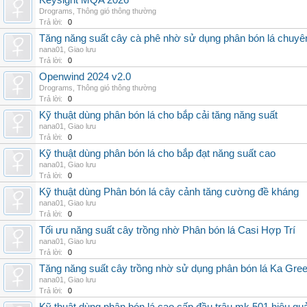
Keysight MQA 2026
Drograms
,
Thông gió thông thường
Trả lời:
0
Tăng năng suất cây cà phê nhờ sử dụng phân bón lá chuyê
nana01
,
Giao lưu
Trả lời:
0
Openwind 2024 v2.0
Drograms
,
Thông gió thông thường
Trả lời:
0
Kỹ thuật dùng phân bón lá cho bắp cải tăng năng suất
nana01
,
Giao lưu
Trả lời:
0
Kỹ thuật dùng phân bón lá cho bắp đạt năng suất cao
nana01
,
Giao lưu
Trả lời:
0
Kỹ thuật dùng Phân bón lá cây cảnh tăng cường đề kháng
nana01
,
Giao lưu
Trả lời:
0
Tối ưu năng suất cây trồng nhờ Phân bón lá Casi Hợp Trí
nana01
,
Giao lưu
Trả lời:
0
Tăng năng suất cây trồng nhờ sử dụng phân bón lá Ka Gre
nana01
,
Giao lưu
Trả lời:
0