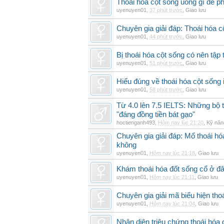
Thoái hóa cột sống uống gì để p
uyenuyen01
,
37 phút trước
,
Giao lưu
Chuyên gia giải đáp: Thoái hóa c
uyenuyen01
,
44 phút trước
,
Giao lưu
Bị thoái hóa cột sống có nên tập
uyenuyen01
,
51 phút trước
,
Giao lưu
Hiểu đúng về thoái hóa cột sống 
uyenuyen01
,
58 phút trước
,
Giao lưu
Từ 4.0 lên 7.5 IELTS: Những bộ t
"đáng đồng tiền bát gạo"
hoctienganh493
,
Hôm nay lúc 21:20
,
Kỹ năn
Chuyên gia giải đáp: Mổ thoái h
không
uyenuyen01
,
Hôm nay lúc 21:18
,
Giao lưu
Khám thoái hóa đốt sống cổ ở đâ
uyenuyen01
,
Hôm nay lúc 21:11
,
Giao lưu
Chuyên gia giải mã biểu hiện thoá
uyenuyen01
,
Hôm nay lúc 21:04
,
Giao lưu
Nhận diện triệu chứng thoái hó