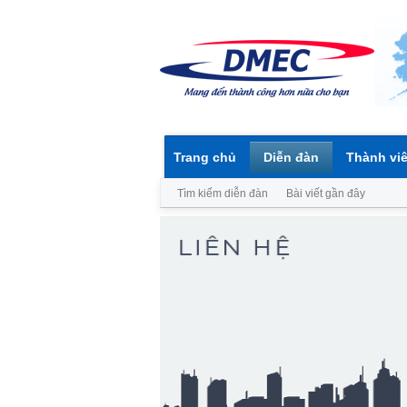
Trang chủ
Diễn đàn
Thành vi
Tìm kiếm diễn đàn
Bài viết gần đây