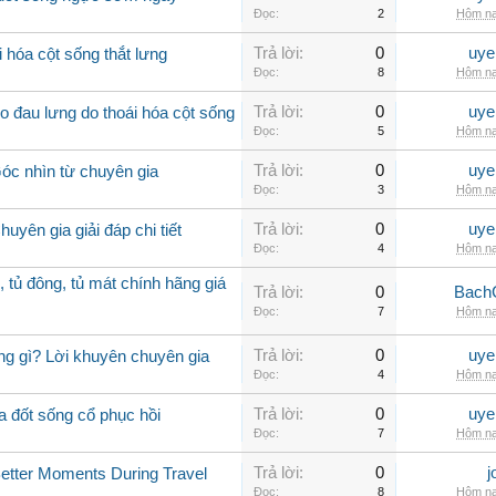
Đọc:
2
Hôm na
Trả lời:
0
uye
 hóa cột sống thắt lưng
Đọc:
8
Hôm na
Trả lời:
0
uye
 đau lưng do thoái hóa cột sống
Đọc:
5
Hôm na
Trả lời:
0
uye
Góc nhìn từ chuyên gia
Đọc:
3
Hôm na
Trả lời:
0
uye
uyên gia giải đáp chi tiết
Đọc:
4
Hôm na
, tủ đông, tủ mát chính hãng giá
Trả lời:
0
Bach
Đọc:
7
Hôm na
Trả lời:
0
uye
ng gì? Lời khuyên chuyên gia
Đọc:
4
Hôm na
Trả lời:
0
uye
a đốt sống cổ phục hồi
Đọc:
7
Hôm na
Trả lời:
0
j
Better Moments During Travel
Đọc:
8
Hôm na