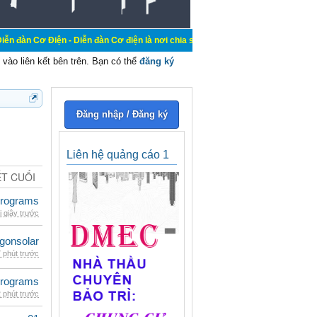
n - Diễn đàn Cơ điện là nơi chia sẽ kiến thức kinh nghiệm trong lãnh vực cơ đi
vào liên kết bên trên. Bạn có thể
đăng ký
Đăng nhập / Đăng ký
Liên hệ quảng cáo 1
ẾT CUỐI
rograms
i giây trước
gonsolar
 phút trước
rograms
 phút trước