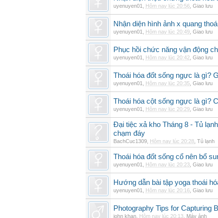
uyenuyen01
,
Hôm nay lúc 20:56
,
Giao lưu
Nhận diện hình ảnh x quang thoái
uyenuyen01
,
Hôm nay lúc 20:49
,
Giao lưu
Phục hồi chức năng vận động cho
uyenuyen01
,
Hôm nay lúc 20:42
,
Giao lưu
Thoái hóa đốt sống ngực là gì? 
uyenuyen01
,
Hôm nay lúc 20:35
,
Giao lưu
Thoái hóa cột sống ngực là gì? Ch
uyenuyen01
,
Hôm nay lúc 20:29
,
Giao lưu
Đại tiệc xả kho Tháng 8 - Tủ lạnh
chạm đáy
BachCuc1309
,
Hôm nay lúc 20:28
,
Tủ lạnh
Thoái hóa đốt sống cổ nên bổ su
uyenuyen01
,
Hôm nay lúc 20:23
,
Giao lưu
Hướng dẫn bài tập yoga thoái hó
uyenuyen01
,
Hôm nay lúc 20:16
,
Giao lưu
Photography Tips for Capturing 
john khan
,
Hôm nay lúc 20:13
,
Máy ảnh