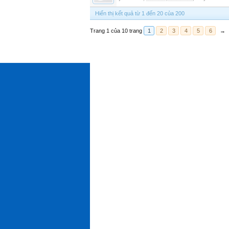
Hiển thị kết quả từ 1 đến 20 của 200
Trang 1 của 10 trang
1
2
3
4
5
6
→