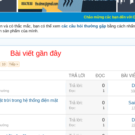
Chào mừng các bạn đến với Diễn đàn Cơ Điệ
vn và có thắc mắc, bạn có thể xem
các câu hỏi thường gặp
bằng cách nhấn 
n sản phẩm của mình.
Bài viết gần đây
10
Tiếp >
TRẢ LỜI
ĐỌC
BÀI VI
Trả lời:
0
D
thường
Đọc:
1
Và
t trời trong hệ thống điện mặt
Trả lời:
0
Sai
Đọc:
1
17
Trả lời:
0
D
thường
Đọc:
1
22