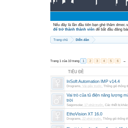
Nếu đây là lần đầu tiên bạn ghé thăm dmec.
để trở thành thành viên
để bắt đầu đăng bá
Trang chủ
Diễn đàn
Trang 1 của 10 trang
1
2
3
4
5
6
→
TIÊU ĐỀ
InSoft Automation IMP v14.4
Drograms
,
Vài giây trước
,
Thông gió thông 
Vai trò của tủ điện năng lượng mặ
trời
Saigonsolar
,
17 phút trước
,
Các thiết bị khác
EthoVision XT 16.0
Drograms
,
22 phút trước
,
Thông gió thông 