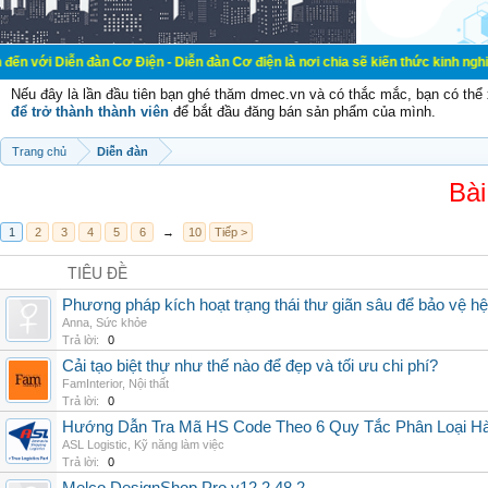
đàn Cơ Điện - Diễn đàn Cơ điện là nơi chia sẽ kiến thức kinh nghiệm trong lãn
Nếu đây là lần đầu tiên bạn ghé thăm dmec.vn và có thắc mắc, bạn có th
để trở thành thành viên
để bắt đầu đăng bán sản phẩm của mình.
Trang chủ
Diễn đàn
Bài
1
2
3
4
5
6
→
10
Tiếp >
TIÊU ĐỀ
Phương pháp kích hoạt trạng thái thư giãn sâu để bảo vệ h
Anna
,
Sức khỏe
Trả lời:
0
Cải tạo biệt thự như thế nào để đẹp và tối ưu chi phí?
FamInterior
,
Nội thất
Trả lời:
0
Hướng Dẫn Tra Mã HS Code Theo 6 Quy Tắc Phân Loại H
ASL Logistic
,
Kỹ năng làm việc
Trả lời:
0