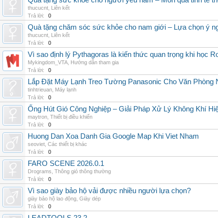
Quà tặng sức khỏe cho người yêu nam – Món quà tinh tế th
thucucnt
,
Liên kết
Trả lời:
0
Quà tặng chăm sóc sức khỏe cho nam giới – Lựa chọn ý ngh
thucucnt
,
Liên kết
Trả lời:
0
Vì sao định lý Pythagoras là kiến thức quan trọng khi học R
Mykingdom_VTA
,
Hướng dẫn tham gia
Trả lời:
0
Lắp Đặt Máy Lạnh Treo Tường Panasonic Cho Văn Phòng 
tinhtrieuan
,
Máy lạnh
Trả lời:
0
Ống Hút Gió Công Nghiệp – Giải Pháp Xử Lý Không Khí H
maytron
,
Thiết bị điều khiển
Trả lời:
0
Huong Dan Xoa Danh Gia Google Map Khi Viet Nham
seoviet
,
Các thiết bị khác
Trả lời:
0
FARO SCENE 2026.0.1
Drograms
,
Thông gió thông thường
Trả lời:
0
Vì sao giày bảo hộ vải được nhiều người lựa chọn?
giày bảo hộ lao động
,
Giày dép
Trả lời:
0