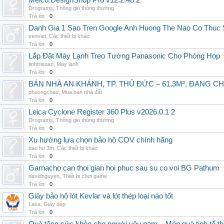
Melco DesignShop Pro v12.2.48 2
Drograms
,
Thông gió thông thường
Trả lời:
0
Danh Gia 1 Sao Tren Google Anh Huong The Nao Co Thuc
seoviet
,
Các thiết bị khác
Trả lời:
0
Lắp Đặt Máy Lạnh Treo Tường Panasonic Cho Phòng Họp
tinhtrieuan
,
Máy lạnh
Trả lời:
0
BÁN NHÀ AN KHÁNH, TP. THỦ ĐỨC – 61,3M², ĐANG CH
phuongchau
,
Mua bán nhà đất
Trả lời:
0
Leica Cyclone Register 360 Plus v2026.0.1 2
Drograms
,
Thông gió thông thường
Trả lời:
0
Xu hướng lựa chọn bảo hộ COV chính hãng
bao ho 3m
,
Các thiết bị khác
Trả lời:
0
Garnacho can thoi gian hoi phuc sau su co voi BG Pathum
davidnguyen
,
Thiết bị chơi game
Trả lời:
0
Giày bảo hộ lót Kevlar và lót thép loại nào tốt
Lasa
,
Giày dép
Trả lời:
0