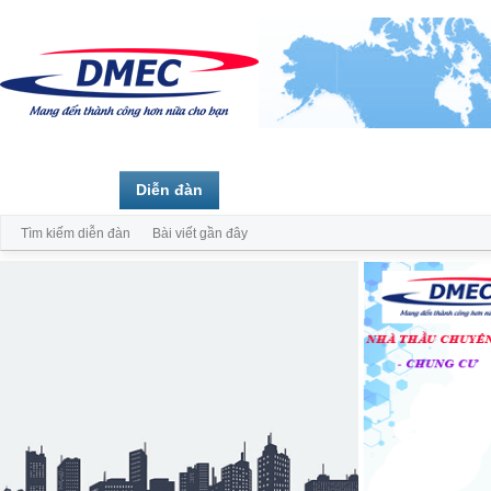
Trang chủ
Diễn đàn
Thành viên
Tìm kiếm diễn đàn
Bài viết gần đây