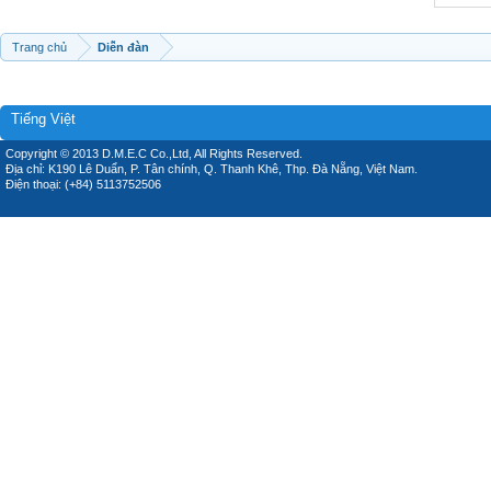
Trang chủ
Diễn đàn
Tiếng Việt
Copyright © 2013 D.M.E.C Co.,Ltd, All Rights Reserved.
Địa chỉ: K190 Lê Duẩn, P. Tân chính, Q. Thanh Khê, Thp. Đà Nẵng, Việt Nam.
Điện thoại: (+84) 5113752506