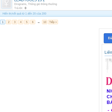
LEADTOOLS 23 2
Drograms
,
Thông gió thông thường
Trả lời:
0
Hiển thị kết quả từ 1 đến 20 của 200
1
2
3
4
5
6
→
10
Tiếp >
Đă
Liê