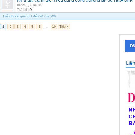
Kỹ thuật canh tác: Hiểu đúng công dụng phân bón lá Atonik
nana01
,
Giao lưu
Trả lời:
0
Hiển thị kết quả từ 1 đến 20 của 200
1
2
3
4
5
6
→
10
Tiếp >
Đă
Liê