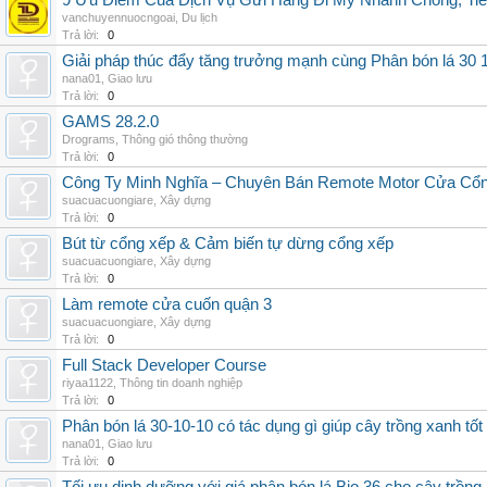
9 Ưu Điểm Của Dịch Vụ Gửi Hàng Đi Mỹ Nhanh Chóng, Tiế
vanchuyennuocngoai
,
Du lịch
Trả lời:
0
Giải pháp thúc đẩy tăng trưởng mạnh cùng Phân bón lá 30 1
nana01
,
Giao lưu
Trả lời:
0
GAMS 28.2.0
Drograms
,
Thông gió thông thường
Trả lời:
0
Công Ty Minh Nghĩa – Chuyên Bán Remote Motor Cửa Cổn
suacuacuongiare
,
Xây dựng
Trả lời:
0
Bút từ cổng xếp & Cảm biến tự dừng cổng xếp
suacuacuongiare
,
Xây dựng
Trả lời:
0
Làm remote cửa cuốn quận 3
suacuacuongiare
,
Xây dựng
Trả lời:
0
Full Stack Developer Course
riyaa1122
,
Thông tin doanh nghiệp
Trả lời:
0
Phân bón lá 30-10-10 có tác dụng gì giúp cây trồng xanh tốt
nana01
,
Giao lưu
Trả lời:
0