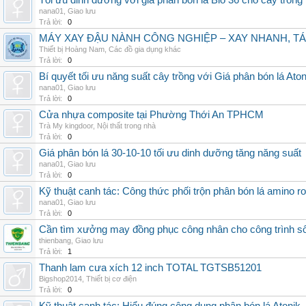
Tối ưu dinh dưỡng với giá phân bón lá Bio 36 cho cây trồng
nana01
,
Giao lưu
Trả lời:
0
MÁY XAY ĐẬU NÀNH CÔNG NGHIỆP – XAY NHANH, TÁ
Thiết bị Hoàng Nam
,
Các đồ gia dụng khác
Trả lời:
0
Bí quyết tối ưu năng suất cây trồng với Giá phân bón lá Aton
nana01
,
Giao lưu
Trả lời:
0
Cửa nhựa composite tại Phường Thới An TPHCM
Trà My kingdoor
,
Nội thất trong nhà
Trả lời:
0
Giá phân bón lá 30-10-10 tối ưu dinh dưỡng tăng năng suất
nana01
,
Giao lưu
Trả lời:
0
Kỹ thuật canh tác: Công thức phối trộn phân bón lá amino r
nana01
,
Giao lưu
Trả lời:
0
Cần tìm xưởng may đồng phục công nhân cho công trình s
thienbang
,
Giao lưu
Trả lời:
1
Thanh lam cưa xích 12 inch TOTAL TGTSB51201
Bigshop2014
,
Thiết bị cơ điện
Trả lời:
0