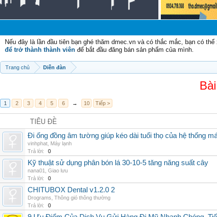
Nếu đây là lần đầu tiên bạn ghé thăm dmec.vn và có thắc mắc, bạn có th
để trở thành thành viên
để bắt đầu đăng bán sản phẩm của mình.
Trang chủ
Diễn đàn
Bài
1
2
3
4
5
6
→
10
Tiếp >
TIÊU ĐỀ
Đi ống đồng âm tường giúp kéo dài tuổi thọ của hệ thống m
vinhphat
,
Máy lạnh
Trả lời:
0
Kỹ thuật sử dụng phân bón lá 30-10-5 tăng năng suất cây
nana01
,
Giao lưu
Trả lời:
0
CHITUBOX Dental v1.2.0 2
Drograms
,
Thông gió thông thường
Trả lời:
0