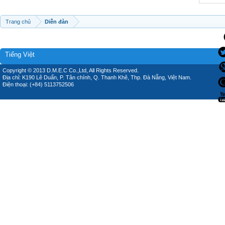
Trang chủ
Diễn đàn
Tiếng Việt
Copyright © 2013 D.M.E.C Co.,Ltd, All Rights Reserved.
Địa chỉ: K190 Lê Duẩn, P. Tân chính, Q. Thanh Khê, Thp. Đà Nẵng, Việt Nam.
Điện thoại: (+84) 5113752506