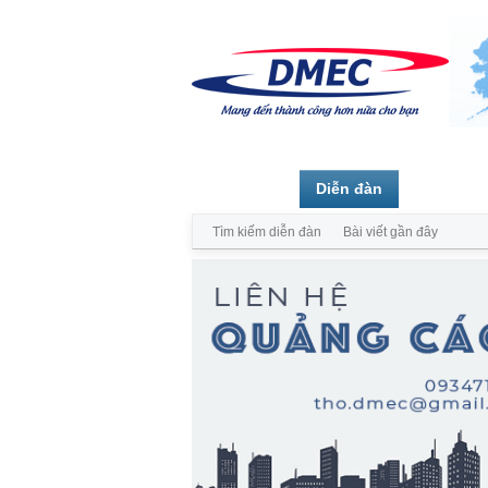
Trang chủ
Diễn đàn
Thành vi
Tìm kiếm diễn đàn
Bài viết gần đây