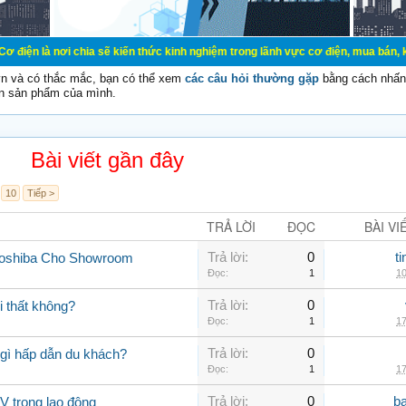
chia sẽ kiến thức kinh nghiệm trong lãnh vực cơ điện, mua bán, ký gửi, cho th
vn và có thắc mắc, bạn có thể xem
các câu hỏi thường gặp
bằng cách nhấn 
n sản phẩm của mình.
Bài viết gần đây
10
Tiếp >
TRẢ LỜI
ĐỌC
BÀI VI
Trả lời:
0
t
Toshiba Cho Showroom
Đọc:
1
10
Trả lời:
0
 thất không?
Đọc:
1
17
Trả lời:
0
gì hấp dẫn du khách?
Đọc:
1
17
Trả lời:
0
b
V trong lao động