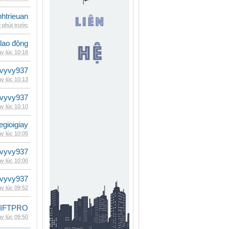
inhtrieuan
 phút trước
 lao động
y lúc 10:16
vyvy937
y lúc 10:13
vyvy937
y lúc 10:10
egioigiay
y lúc 10:05
vyvy937
y lúc 10:00
vyvy937
y lúc 09:52
LIFTPRO
y lúc 09:50