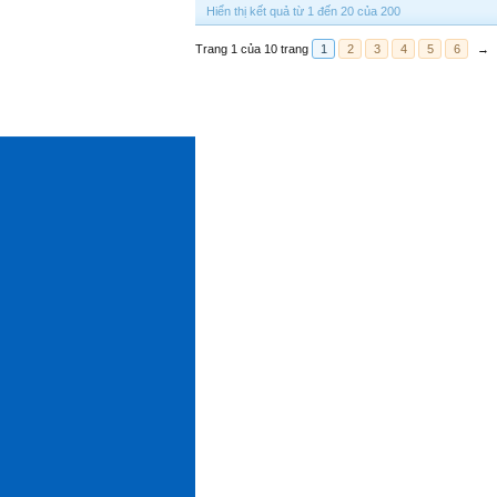
Hiển thị kết quả từ 1 đến 20 của 200
Trang 1 của 10 trang
1
2
3
4
5
6
→