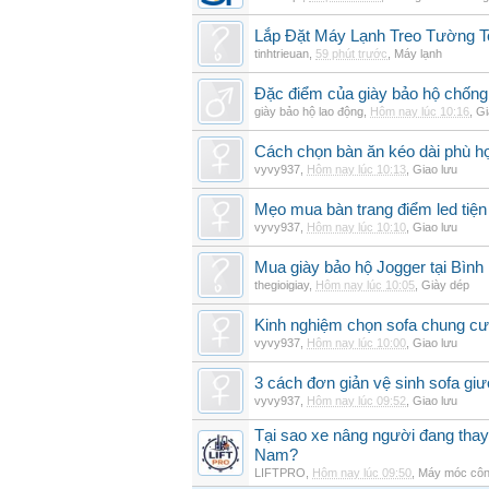
Lắp Đặt Máy Lạnh Treo Tường 
tinhtrieuan
,
59 phút trước
,
Máy lạnh
Đặc điểm của giày bảo hộ chốn
giày bảo hộ lao động
,
Hôm nay lúc 10:16
,
Gi
Cách chọn bàn ăn kéo dài phù h
vyvy937
,
Hôm nay lúc 10:13
,
Giao lưu
Mẹo mua bàn trang điểm led tiện
vyvy937
,
Hôm nay lúc 10:10
,
Giao lưu
Mua giày bảo hộ Jogger tại Bình
thegioigiay
,
Hôm nay lúc 10:05
,
Giày dép
Kinh nghiệm chọn sofa chung cư 
vyvy937
,
Hôm nay lúc 10:00
,
Giao lưu
3 cách đơn giản vệ sinh sofa giư
vyvy937
,
Hôm nay lúc 09:52
,
Giao lưu
Tại sao xe nâng người đang thay 
Nam?
LIFTPRO
,
Hôm nay lúc 09:50
,
Máy móc côn