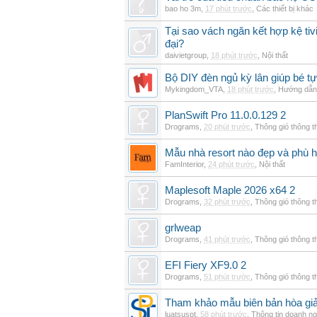
bao ho 3m
,
17 phút trước
,
Các thiết bị khác
Tại sao vách ngăn kết hợp kệ tivi
đại?
daivietgroup
,
18 phút trước
,
Nội thất
Bộ DIY đèn ngủ kỳ lân giúp bé tự
Mykingdom_VTA
,
18 phút trước
,
Hướng dẫn 
PlanSwift Pro 11.0.0.129 2
Drograms
,
20 phút trước
,
Thông gió thông 
Mẫu nhà resort nào đẹp và phù 
FamInterior
,
24 phút trước
,
Nội thất
Maplesoft Maple 2026 x64 2
Drograms
,
32 phút trước
,
Thông gió thông 
grlweap
Drograms
,
41 phút trước
,
Thông gió thông 
EFI Fiery XF9.0 2
Drograms
,
51 phút trước
,
Thông gió thông 
Tham khảo mẫu biên bản hòa giải
luatsuspt
,
58 phút trước
,
Thông tin doanh ng