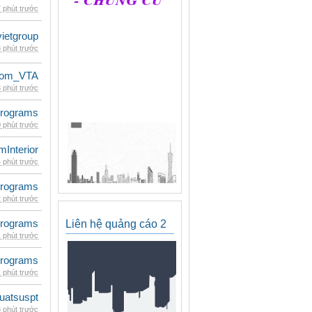
 phút trước
vietgroup
 phút trước
dom_VTA
 phút trước
rograms
 phút trước
mInterior
 phút trước
rograms
 phút trước
rograms
Liên hệ quảng cáo 2
 phút trước
rograms
 phút trước
luatsuspt
 phút trước