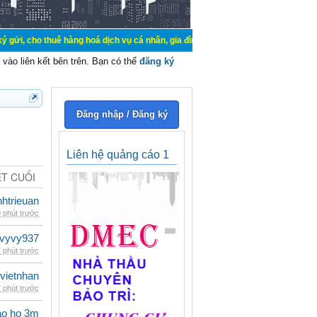
uê hàng hoá dịch vụ cá nhân, gia đình. Mua bán, ký gửi, cho thuê thiết bị hệ t
vào liên kết bên trên. Bạn có thể
đăng ký
Đăng nhập / Đăng ký
Liên hệ quảng cáo 1
ẾT CUỐI
inhtrieuan
 phút trước
vyvy937
 phút trước
vietnhan
 phút trước
ao ho 3m