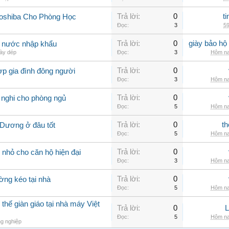
Trả lời:
0
t
Toshiba Cho Phòng Học
Đọc:
3
59
Trả lời:
0
giày bảo hộ
g nước nhập khẩu
ày dép
Đọc:
3
Hôm na
Trả lời:
0
ợp gia đình đông người
Đọc:
3
Hôm na
Trả lời:
0
 nghi cho phòng ngủ
Đọc:
5
Hôm na
Trả lời:
0
th
 Dương ở đâu tốt
Đọc:
5
Hôm na
Trả lời:
0
nhỏ cho căn hộ hiện đại
Đọc:
3
Hôm na
Trả lời:
0
ờng kéo tại nhà
Đọc:
5
Hôm na
thế giàn giáo tại nhà máy Việt
Trả lời:
0
Đọc:
5
Hôm na
g nghiệp