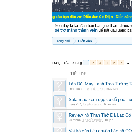
Chào mừng các bạn đến với Diễn đàn Cơ Điện - Diễn đàn Cơ điện là nơi 
Nếu đây là lần đầu tiên bạn ghé thăm dmec.
để trở thành thành viên
để bắt đầu đăng bá
Trang chủ
Diễn đàn
Trang 1 của 10 trang
1
2
3
4
5
6
→
TIÊU ĐỀ
Lắp Đặt Máy Lạnh Treo Tường 
tinhtrieuan
,
10 phút trước
,
Máy lạnh
Sofa màu kem đẹp có dễ phối nội
vyvy937
,
17 phút trước
,
Giao lưu
Review hồ Than Thở Đà Lạt: Có 
vietnhan
,
17 phút trước
,
Du lịch
Vai trò của tiêu chuẩn bảo hộ CO