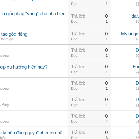
Đọc:
1
17
 là giải pháp “vàng” cho nhà hiện
Trả lời:
0
dai
Đọc:
1
18
Trả lời:
0
Myking
 tạo góc riêng
tham gia
Đọc:
1
18
Trả lời:
0
D
thường
Đọc:
1
20
Trả lời:
0
Fa
hợp xu hướng hiện nay?
Đọc:
1
24
Trả lời:
0
D
thường
Đọc:
1
32
Trả lời:
0
D
thường
Đọc:
1
41
Trả lời:
0
D
thường
Đọc:
4
51
Trả lời:
0
 ly hôn đúng quy định mới nhất
hiệp
Đọc:
3
58