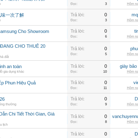
n
Đọc:
3
Hôm na
Trả lời:
0
mq
風味一次了解
n
Đọc:
3
Hôm na
Trả lời:
0
t
 Samsung Cho Showroom
Đọc:
6
Hôm na
 ĐANG CHO THUÊ 20
Trả lời:
0
phu
Đọc:
5
Hôm na
hà đất
Trả lời:
0
giày bảo
inh an toàn
ồ gia dụng khác
Đọc:
10
Hôm na
Trả lời:
0
vi
Ép Phun Hiệu Quả
Đọc:
11
Hôm na
Trả lời:
0
D
26
hông thường
Đọc:
9
Hôm na
n Chi Tiết Thời Gian, Giá
Trả lời:
0
vanchuyenn
Đọc:
8
Hôm na
u lịch
Trả lời:
0
D