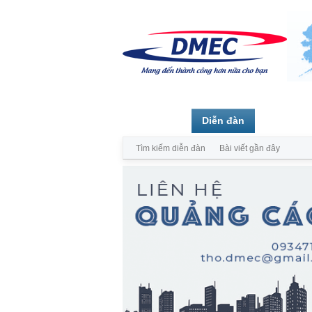
Trang chủ
Diễn đàn
Thành vi
Tìm kiếm diễn đàn
Bài viết gần đây