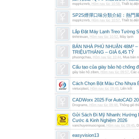
mqqrkzmrb
,
Hôm nay lúc 10:58
,
Thiết bị điệ
SP2S煙彈口味分類介紹：熱門
mqqrkzmrb
,
Hôm nay lúc 10:57
,
Thiết bị điệ
Lắp Đặt Máy Lạnh Treo Tường
tinhtrieuan
,
Hôm nay lúc 10:52
,
Máy lạnh
BÁN NHÀ PHÚ NHUẬN 48M² –
TRIỆU/THÁNG – GIÁ 6,45 TỶ
phuongchau
,
Hôm nay lúc 10:44
,
Mua bán n
Cấu tạo của giày bảo hộ chống đ
giày bảo hộ ziben
,
Hôm nay lúc 09:57
,
Các đ
Cách Chọn Bột Màu Cho Nhựa 
vietucplast
,
Hôm nay lúc 09:49
,
Liên kết
CADWorx 2025 For AutoCAD 20
Drograms
,
Hôm nay lúc 09:48
,
Thông gió t
Gửi Sách Đi Mỹ Nhanh: Hướng Dẫ
Cước & Kinh Nghiệm 2026
vanchuyennuocngoai
,
Hôm nay lúc 09:45
,
D
easyvision13