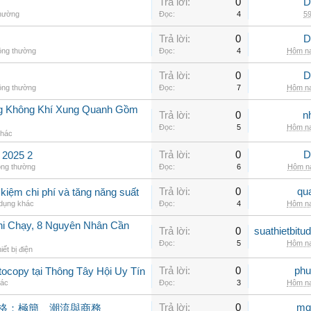
Trả lời:
0
D
thường
Đọc:
4
59
Trả lời:
0
D
ông thường
Đọc:
4
Hôm na
Trả lời:
0
D
ông thường
Đọc:
7
Hôm na
g Không Khí Xung Quanh Gồm
Trả lời:
0
n
Đọc:
5
Hôm na
khác
Trả lời:
0
D
2025 2
ông thường
Đọc:
6
Hôm na
Trả lời:
0
qu
 kiệm chi phí và tăng năng suất
 dụng khác
Đọc:
4
Hôm na
hi Chạy, 8 Nguyên Nhân Cần
Trả lời:
0
suathietbit
Đọc:
5
Hôm na
iết bị điện
Trả lời:
0
phu
ocopy tại Thông Tây Hội Uy Tín
hác
Đọc:
3
Hôm na
Trả lời:
0
mq
風格：極簡、潮流與商務