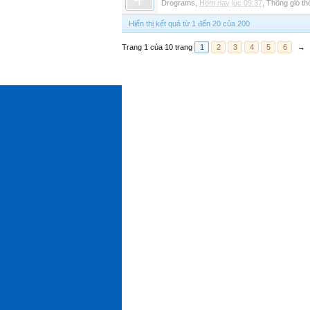
Drograms
,
Hôm nay lúc 09:37
,
Thông gió t
Hiển thị kết quả từ 1 đến 20 của 200
Trang 1 của 10 trang
1
2
3
4
5
6
→