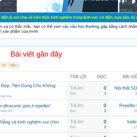
ia sẽ kiến thức kinh nghiệm trong lãnh vực cơ điện, mua bán, ký gửi, cho thuê 
vn và có thắc mắc, bạn có thể xem
các câu hỏi thường gặp
bằng cách nhấn 
n sản phẩm của mình.
Bài viết gần đây
10
Tiếp >
TRẢ LỜI
ĐỌC
BÀI VI
 Đẹp, Tiện Dụng Cho Không
Trả lời:
0
Nội thất 
Đọc:
1
8
rong nhà
Trả lời:
0
Repellio
-ultrasonic-pes t-repeller/
hông khí
Đọc:
3
34
Trả lời:
0
todi
 Nẵng và kinh nghiệm vui chơi
Đọc:
2
47