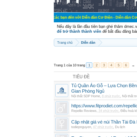
Chào mừng các bạn đến với Diễn đàn Cơ Điện - Diễn đàn Cơ điện là nơi ch
Nếu đây là lần đầu tiên bạn ghé thăm dmec.
để trở thành thành viên
để bắt đầu đăng bá
Trang chủ
Diễn đàn
Trang 1 của 10 trang
1
2
3
4
5
6
→
TIÊU ĐỀ
Tủ Quần Áo Gỗ – Lựa Chọn Bền
Gian Phòng Ngủ
Nội thất SDP Home
,
8 phút trước
,
Nội thất t
https://www.fitprodiet.com/repellio
Repellio Reviews
,
34 phút trước
,
Điều hoà k
Cập nhật giá vé núi Thần Tài Đà
todiepnguyen
,
47 phút trước
,
Du lịch