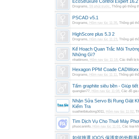
EcoStruxure Control Expert 16.2
Drograms
,
59 phút trước
,
Thông gió thông 
PSCAD v5.1
Drograms
,
Hôm nay lúc 11:35
,
Thông gió th
HighScore plus 5.3 2
Drograms
,
Hôm nay lúc 11:23
,
Thông gió th
Kế Hoạch Quan Trắc Môi Trườn
Những Gì?
nhattinseo
,
Hôm nay lúc 11:18
,
Các thiết bị 
Hexagon PPM Coade CADWorx 
Drograms
,
Hôm nay lúc 11:11
,
Thông gió th
Tấm graphite siêu bền - Giúp tiết
quanglan77
,
Hôm nay lúc 11:08
,
Các đồ gia
Nhận Sửa Servo Bị Rung Giật K
Kiểm Tra
suathietbitudong3011
,
Hôm nay lúc 11:02
,
Th
Tìm Dịch Vụ Cho Thuê Máy Phot
phuocaninfo
,
Hôm nay lúc 11:01
,
Các loại k
如何挑選 IQOS 保護套的外觀