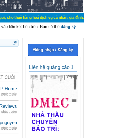
hàng hoá dịch vụ cá nhân, gia đình. Mua bán, ký gửi, cho thuê thiết bị hệ thố
vào liên kết bên trên. Bạn có thể
đăng ký
Đăng nhập / Đăng ký
Liên hệ quảng cáo 1
ẾT CUỐI
SDP Home
 phút trước
 Reviews
 phút trước
epnguyen
 phút trước