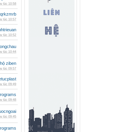
y lúc 10:58
qrkzmrb
y lúc 10:57
inhtrieuan
y lúc 10:52
ongchau
y lúc 10:44
 hộ ziben
y lúc 09:57
etucplast
y lúc 09:49
rograms
y lúc 09:48
uocngoai
y lúc 09:45
rograms