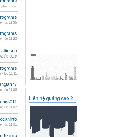
rograms
 phút trước
rograms
y lúc 11:35
rograms
y lúc 11:23
hattinseo
y lúc 11:18
rograms
y lúc 11:11
anglan77
y lúc 11:08
Liên hệ quảng cáo 2
udong3011
y lúc 11:02
ocaninfo
y lúc 11:01
qrkzmrb