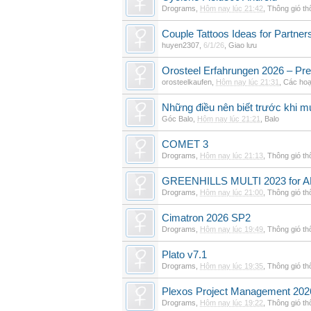
Drograms
,
Hôm nay lúc 21:42
,
Thông gió t
Couple Tattoos Ideas for Partne
huyen2307
,
6/1/26
,
Giao lưu
Orosteel Erfahrungen 2026 – Pre
orosteelkaufen
,
Hôm nay lúc 21:31
,
Các hoạ
Những điều nên biết trước khi m
Góc Balo
,
Hôm nay lúc 21:21
,
Balo
COMET 3
Drograms
,
Hôm nay lúc 21:13
,
Thông gió t
GREENHILLS MULTI 2023 for 
Drograms
,
Hôm nay lúc 21:00
,
Thông gió t
Cimatron 2026 SP2
Drograms
,
Hôm nay lúc 19:49
,
Thông gió t
Plato v7.1
Drograms
,
Hôm nay lúc 19:35
,
Thông gió t
Plexos Project Management 202
Drograms
,
Hôm nay lúc 19:22
,
Thông gió t