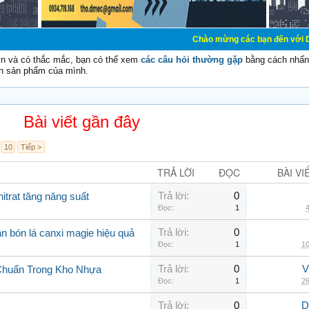
Chào mừng các bạn đến với Diễn đàn Cơ Điện
vn và có thắc mắc, bạn có thể xem
các câu hỏi thường gặp
bằng cách nhấn 
n sản phẩm của mình.
Bài viết gần đây
10
Tiếp >
TRẢ LỜI
ĐỌC
BÀI VI
Trả lời:
0
itrat tăng năng suất
Đọc:
1
4
Trả lời:
0
n bón lá canxi magie hiệu quả
Đọc:
1
10
Trả lời:
0
V
Chuẩn Trong Kho Nhựa
Đọc:
1
26
Trả lời:
0
D