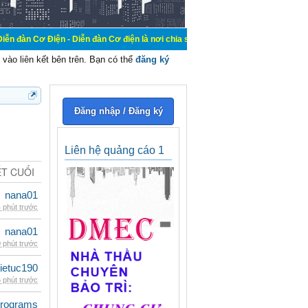
 - Diễn đàn Cơ điện là nơi chia sẽ kiến thức kinh nghiệm trong lãnh vực cơ đi
vào liên kết bên trên. Bạn có thể
đăng ký
Đăng nhập / Đăng ký
Liên hệ quảng cáo 1
ẾT CUỐI
nana01
 phút trước
nana01
 phút trước
ietuc190
 phút trước
rograms