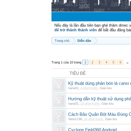
Nếu đây là lần đầu tiên bạn ghé thăm dmec.
để trở thành thành viên
để bắt đầu đăng bá
Trang chủ
Diễn đàn
Trang 1 của 10 trang
1
2
3
4
5
6
→
TIÊU ĐỀ
Kỹ thuật dùng phân bón lá canxi n
nana01
,
4 phút trước
,
Giao lưu
Hướng dẫn kỹ thuật sử dụng phâ
nana01
,
10 phút trước
,
Giao lưu
Cách Bảo Quản Bột Màu Đúng 
Vietuc190
,
26 phút trước
,
Giao lưu
Cyclone Field360 Android