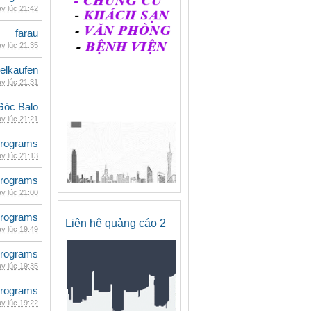
y lúc 21:42
farau
y lúc 21:35
eelkaufen
y lúc 21:31
Góc Balo
y lúc 21:21
rograms
y lúc 21:13
rograms
y lúc 21:00
rograms
Liên hệ quảng cáo 2
y lúc 19:49
rograms
y lúc 19:35
rograms
y lúc 19:22