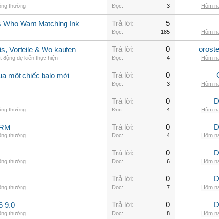
hông thường
Đọc:
3
Hôm na
Trả lời:
5
rs Who Want Matching Ink
Đọc:
185
Hôm na
Trả lời:
0
orost
is, Vorteile & Wo kaufen
t động dự kiến thực hiện
Đọc:
4
Hôm na
Trả lời:
0
ua một chiếc balo mới
Đọc:
3
Hôm na
Trả lời:
0
D
hông thường
Đọc:
4
Hôm na
Trả lời:
0
D
ARM
hông thường
Đọc:
4
Hôm na
Trả lời:
0
D
hông thường
Đọc:
6
Hôm na
Trả lời:
0
D
hông thường
Đọc:
7
Hôm na
Trả lời:
0
D
6 9.0
hông thường
Đọc:
8
Hôm na