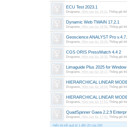
ECU Test 2023.1
Drograms
,
Hôm nay lúc 19:11
,
Thông gió th
Dynamic Web TWAIN 17.2.1
Drograms
,
Hôm nay lúc 18:56
,
Thông gió t
Geoscience ANALYST Pro v.4.7.
Drograms
,
Hôm nay lúc 18:43
,
Thông gió t
CGS ORIS PressMatch 4.4 2
Drograms
,
Hôm nay lúc 18:30
,
Thông gió t
Limaguide Plus 2025 for Window
Drograms
,
Hôm nay lúc 18:17
,
Thông gió t
HIERARCHICAL LINEAR MODE
Drograms
,
Hôm nay lúc 18:04
,
Thông gió t
HIERARCHICAL LINEAR MOD
Drograms
,
Hôm nay lúc 17:53
,
Thông gió t
QuadSpinner Gaea 2.2.9 Enterpr
Drograms
,
Hôm nay lúc 17:42
,
Thông gió t
Hiển thị kết quả từ 1 đến 20 của 200