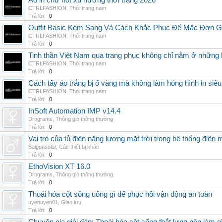
Áo in chữ hot xu hướng thời trang 2026
CTRLFASHION
,
Thời trang nam
Trả lời:
0
Outfit Basic Kém Sang Và Cách Khắc Phục Để Mặc Đơn 
CTRLFASHION
,
Thời trang nam
Trả lời:
0
Tinh thần Việt Nam qua trang phục không chỉ nằm ở những 
CTRLFASHION
,
Thời trang nam
Trả lời:
0
Cách tẩy áo trắng bị ố vàng mà không làm hỏng hình in siêu
CTRLFASHION
,
Thời trang nam
Trả lời:
0
InSoft Automation IMP v14.4
Drograms
,
Thông gió thông thường
Trả lời:
0
Vai trò của tủ điện năng lượng mặt trời trong hệ thống điện m
Saigonsolar
,
Các thiết bị khác
Trả lời:
0
EthoVision XT 16.0
Drograms
,
Thông gió thông thường
Trả lời:
0
Thoái hóa cột sống uống gì để phục hồi vận động an toàn
uyenuyen01
,
Giao lưu
Trả lời:
0