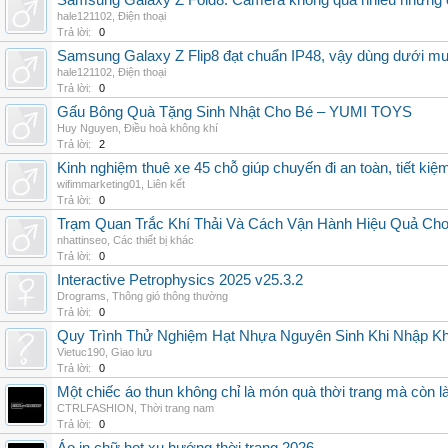
Samsung Galaxy Z Fold8: Camera không quá nhiều nhưng 
hale121102
,
Điện thoại
Trả lời:
0
Samsung Galaxy Z Flip8 đạt chuẩn IP48, vậy dùng dưới m
hale121102
,
Điện thoại
Trả lời:
0
Gấu Bông Quà Tặng Sinh Nhật Cho Bé – YUMI TOYS
Huy Nguyen
,
Điều hoà không khí
Trả lời:
2
Kinh nghiệm thuê xe 45 chỗ giúp chuyến đi an toàn, tiết kiệ
wifimmarketing01
,
Liên kết
Trả lời:
0
Trạm Quan Trắc Khí Thải Và Cách Vận Hành Hiệu Quả Ch
nhattinseo
,
Các thiết bị khác
Trả lời:
0
Interactive Petrophysics 2025 v25.3.2
Drograms
,
Thông gió thông thường
Trả lời:
0
Quy Trình Thử Nghiệm Hạt Nhựa Nguyên Sinh Khi Nhập K
Vietuc190
,
Giao lưu
Trả lời:
0
Một chiếc áo thun không chỉ là món quà thời trang mà còn 
CTRLFASHION
,
Thời trang nam
Trả lời:
0