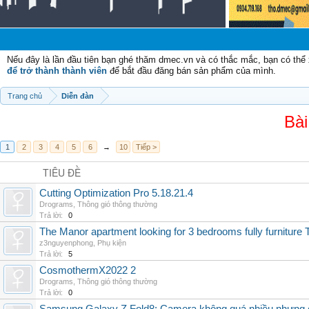
Nếu đây là lần đầu tiên bạn ghé thăm dmec.vn và có thắc mắc, bạn có th
để trở thành thành viên
để bắt đầu đăng bán sản phẩm của mình.
Trang chủ
Diễn đàn
Bài
1
2
3
4
5
6
→
10
Tiếp >
TIÊU ĐỀ
Cutting Optimization Pro 5.18.21.4
Drograms
,
Thông gió thông thường
Trả lời:
0
The Manor apartment looking for 3 bedrooms fully furnitur
z3nguyenphong
,
Phụ kiện
Trả lời:
5
CosmothermX2022 2
Drograms
,
Thông gió thông thường
Trả lời:
0