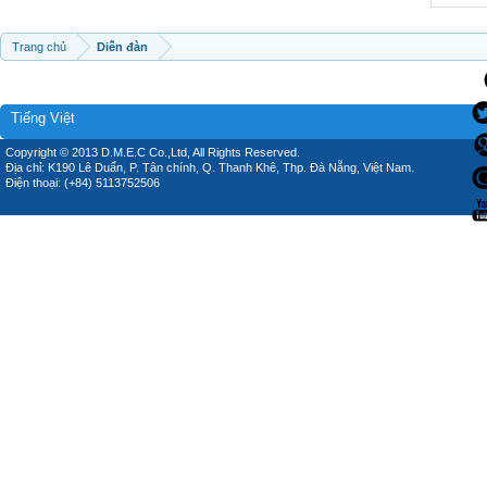
Trang chủ
Diễn đàn
Tiếng Việt
Copyright © 2013 D.M.E.C Co.,Ltd, All Rights Reserved.
Địa chỉ: K190 Lê Duẩn, P. Tân chính, Q. Thanh Khê, Thp. Đà Nẵng, Việt Nam.
Điện thoại: (+84) 5113752506