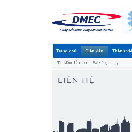
Trang chủ
Diễn đàn
Thành vi
Tìm kiếm diễn đàn
Bài viết gần đây