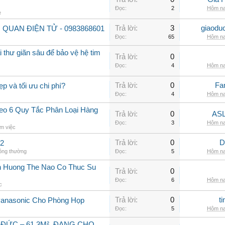
Đọc:
2
Hôm na
e
Trả lời:
3
giaodu
 QUAN ĐIỆN TỬ - 0983868601
Đọc:
65
Hôm na
 thư giãn sâu để bảo vệ hệ tim
Trả lời:
0
Đọc:
4
Hôm na
Trả lời:
0
Fa
ẹp và tối ưu chi phí?
Đọc:
4
Hôm na
o 6 Quy Tắc Phân Loại Hàng
Trả lời:
0
ASL
Đọc:
3
Hôm na
m việc
Trả lời:
0
D
 2
hông thường
Đọc:
5
Hôm na
h Huong The Nao Co Thuc Su
Trả lời:
0
Đọc:
6
Hôm na
c
Trả lời:
0
t
Panasonic Cho Phòng Họp
Đọc:
5
Hôm na
 ĐỨC – 61,3M², ĐANG CHO