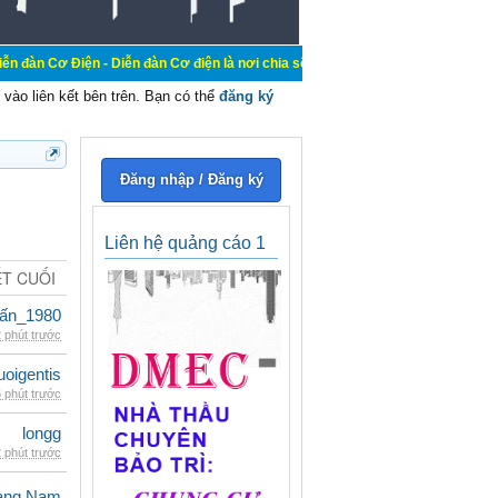
ện - Diễn đàn Cơ điện là nơi chia sẽ kiến thức kinh nghiệm trong lãnh vực cơ 
vào liên kết bên trên. Bạn có thể
đăng ký
Đăng nhập / Đăng ký
Liên hệ quảng cáo 1
ẾT CUỐI
ấn_1980
 phút trước
oigentis
 phút trước
longg
 phút trước
oàng Nam