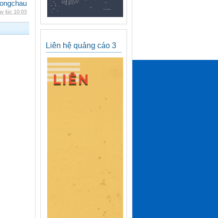
ongchau
y lúc 10:03
Liên hệ quảng cáo 3