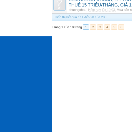
THUÊ 15 TRIỆU/THÁNG, GIÁ 1
phuongchau
,
Hôm nay lúc 10:03
,
Mua bán n
Hiển thị kết quả từ 1 đến 20 của 200
Trang 1 của 10 trang
1
2
3
4
5
6
→