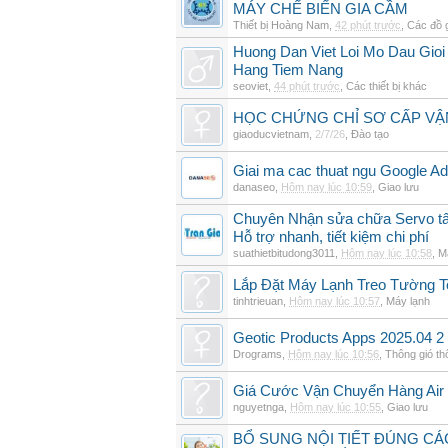
MÁY CHẾ BIẾN GIA CẦM
Thiết bị Hoàng Nam
,
42 phút trước
,
Các đồ 
Huong Dan Viet Loi Mo Dau Gio
Hang Tiem Nang
seoviet
,
44 phút trước
,
Các thiết bị khác
HỌC CHỨNG CHỈ SƠ CẤP VẬ
giaoducvietnam
,
2/7/26
,
Đào tạo
Giai ma cac thuat ngu Google Ads
danaseo
,
Hôm nay lúc 10:59
,
Giao lưu
Chuyên Nhận sửa chữa Servo tất
Hỗ trợ nhanh, tiết kiệm chi phí
suathietbitudong3011
,
Hôm nay lúc 10:58
,
M
Lắp Đặt Máy Lạnh Treo Tường 
tinhtrieuan
,
Hôm nay lúc 10:57
,
Máy lạnh
Geotic Products Apps 2025.04 2
Drograms
,
Hôm nay lúc 10:56
,
Thông gió t
Giá Cước Vận Chuyển Hàng Air
nguyetnga
,
Hôm nay lúc 10:55
,
Giao lưu
BỔ SUNG NỘI TIẾT ĐÚNG CÁ