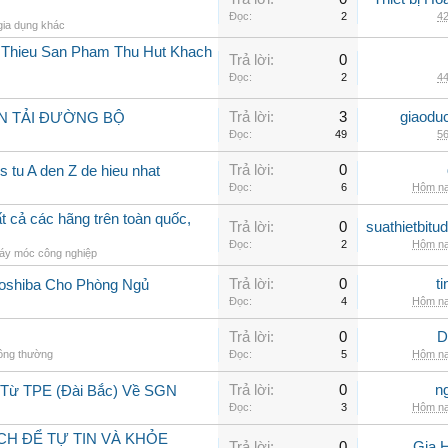
Đọc:
2
42
gia dụng khác
i Thieu San Pham Thu Hut Khach
Trả lời:
0
Đọc:
2
44
Trả lời:
3
giaodu
N TẢI ĐƯỜNG BỘ
Đọc:
49
56
Trả lời:
0
 tu A den Z de hieu nhat
Đọc:
6
Hôm na
 cả các hãng trên toàn quốc,
Trả lời:
0
suathietbit
Đọc:
2
Hôm na
áy móc công nghiệp
Trả lời:
0
t
Toshiba Cho Phòng Ngủ
Đọc:
4
Hôm na
Trả lời:
0
D
hông thường
Đọc:
5
Hôm na
Trả lời:
0
n
 Từ TPE (Đài Bắc) Về SGN
Đọc:
3
Hôm na
CH ĐỂ TỰ TIN VÀ KHỎE
Trả lời:
0
Gia 