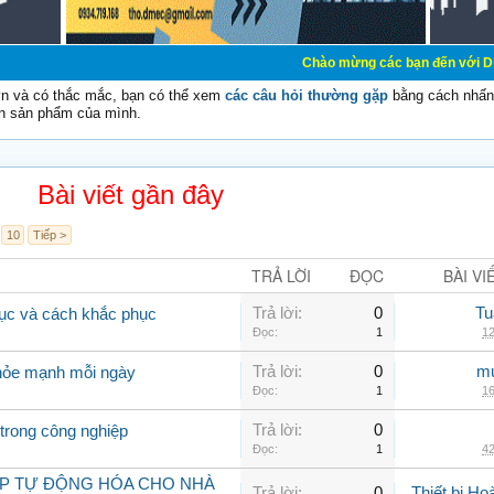
Chào mừng các bạn đến với Diễn đàn Cơ Đi
vn và có thắc mắc, bạn có thể xem
các câu hỏi thường gặp
bằng cách nhấn 
n sản phẩm của mình.
Bài viết gần đây
10
Tiếp >
TRẢ LỜI
ĐỌC
BÀI VI
Trả lời:
0
Tu
rục và cách khắc phục
Đọc:
1
12
Trả lời:
0
mu
khỏe mạnh mỗi ngày
Đọc:
1
16
Trả lời:
0
trong công nghiệp
Đọc:
1
42
ÁP TỰ ĐỘNG HÓA CHO NHÀ
Trả lời:
0
Thiết bị H