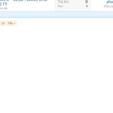
Trả lời:
0
phu
2 TỶ
Đọc:
3
Hôm na
hà đất
10
Tiếp >