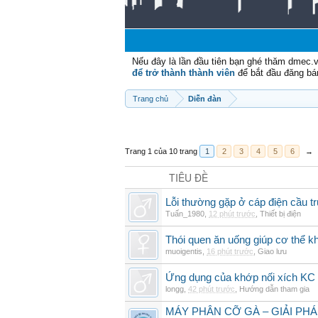
Nếu đây là lần đầu tiên bạn ghé thăm dmec.
để trở thành thành viên
để bắt đầu đăng bá
Trang chủ
Diễn đàn
Trang 1 của 10 trang
1
2
3
4
5
6
→
TIÊU ĐỀ
Lỗi thường gặp ở cáp điện cầu t
Tuấn_1980
,
12 phút trước
,
Thiết bị điện
Thói quen ăn uống giúp cơ thể 
muoigentis
,
16 phút trước
,
Giao lưu
Ứng dụng của khớp nối xích KC 
longg
,
42 phút trước
,
Hướng dẫn tham gia
MÁY PHÂN CỠ GÀ – GIẢI PH