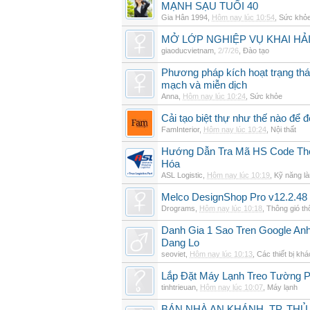
MẠNH SẠU TUỔI 40
Gia Hân 1994
,
Hôm nay lúc 10:54
,
Sức khỏ
MỞ LỚP NGHIỆP VỤ KHAI HẢI
giaoducvietnam
,
2/7/26
,
Đào tạo
Phương pháp kích hoạt trạng thái
mạch và miễn dịch
Anna
,
Hôm nay lúc 10:24
,
Sức khỏe
Cải tạo biệt thự như thế nào để đ
FamInterior
,
Hôm nay lúc 10:24
,
Nội thất
Hướng Dẫn Tra Mã HS Code The
Hóa
ASL Logistic
,
Hôm nay lúc 10:19
,
Kỹ năng là
Melco DesignShop Pro v12.2.48
Drograms
,
Hôm nay lúc 10:18
,
Thông gió t
Danh Gia 1 Sao Tren Google An
Dang Lo
seoviet
,
Hôm nay lúc 10:13
,
Các thiết bị khá
Lắp Đặt Máy Lạnh Treo Tường 
tinhtrieuan
,
Hôm nay lúc 10:07
,
Máy lạnh
BÁN NHÀ AN KHÁNH, TP. THỦ