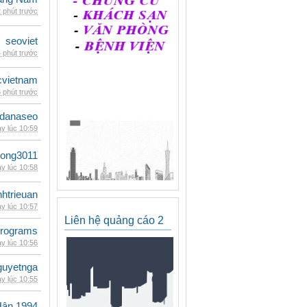
 phút trước
seoviet
 phút trước
cvietnam
 phút trước
danaseo
y lúc 10:59
udong3011
y lúc 10:58
inhtrieuan
y lúc 10:57
Liên hệ quảng cáo 2
rograms
y lúc 10:56
guyetnga
y lúc 10:55
Hân 1994