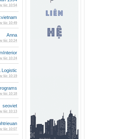
y lúc 10:54
cvietnam
y lúc 10:49
Anna
y lúc 10:24
mInterior
y lúc 10:24
 Logistic
y lúc 10:19
rograms
y lúc 10:18
seoviet
y lúc 10:13
inhtrieuan
y lúc 10:07