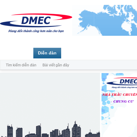
Trang chủ
Diễn đàn
Thành viên
Tìm kiếm diễn đàn
Bài viết gần đây