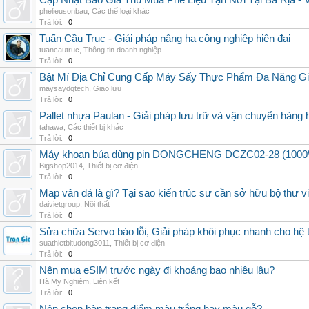
Cập Nhật Báo Giá Thu Mua Phế Liệu Tận Nơi Tại Bà Rịa -
phelieusonbau
,
Các thể loại khác
Trả lời:
0
Tuấn Cầu Trục - Giải pháp nâng hạ công nghiệp hiện đại
tuancautruc
,
Thông tin doanh nghiệp
Trả lời:
0
Bật Mí Địa Chỉ Cung Cấp Máy Sấy Thực Phẩm Đa Năng G
maysaydqtech
,
Giao lưu
Trả lời:
0
Pallet nhựa Paulan - Giải pháp lưu trữ và vận chuyển hàng
tahawa
,
Các thiết bị khác
Trả lời:
0
Máy khoan búa dùng pin DONGCHENG DCZC02-28 (1000W, 
Bigshop2014
,
Thiết bị cơ điện
Trả lời:
0
Map vân đá là gì? Tại sao kiến trúc sư cần sở hữu bộ thư 
daivietgroup
,
Nội thất
Trả lời:
0
Sửa chữa Servo báo lỗi, Giải pháp khôi phục nhanh cho hệ 
suathietbitudong3011
,
Thiết bị cơ điện
Trả lời:
0
Nên mua eSIM trước ngày đi khoảng bao nhiêu lâu?
Hà My Nghiêm
,
Liên kết
Trả lời:
0