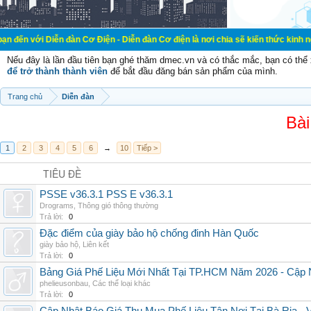
ễn đàn Cơ Điện - Diễn đàn Cơ điện là nơi chia sẽ kiến thức kinh nghiệm trong 
Nếu đây là lần đầu tiên bạn ghé thăm dmec.vn và có thắc mắc, bạn có th
để trở thành thành viên
để bắt đầu đăng bán sản phẩm của mình.
Trang chủ
Diễn đàn
Bài
1
2
3
4
5
6
→
10
Tiếp >
TIÊU ĐỀ
PSSE v36.3.1 PSS E v36.3.1
Drograms
,
Thông gió thông thường
Trả lời:
0
Đặc điểm của giày bảo hộ chống đinh Hàn Quốc
giày bảo hộ
,
Liên kết
Trả lời:
0
Bảng Giá Phế Liệu Mới Nhất Tại TP.HCM Năm 2026 - Cập 
phelieusonbau
,
Các thể loại khác
Trả lời:
0