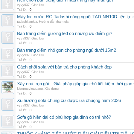
Nên chọn bàn trang điểm màu trắng hay màu gỗ?
vyvy937
,
Giao lưu
Trả lời:
0
Máy lọc nước RO Tadashi nóng nguội TAD-NN10D tiện lợi c
tadashi.amida
,
Hướng dẫn tham gia
Trả lời:
0
Bàn trang điểm gương led có những ưu điểm gì?
vyvy937
,
Giao lưu
Trả lời:
0
Bàn trang điểm nhỏ gọn cho phòng ngủ dưới 15m2
vyvy937
,
Giao lưu
Trả lời:
0
Cách phối sofa với bàn trà cho phòng khách đẹp
vyvy937
,
Giao lưu
Trả lời:
0
Xây nhà trọn gói – Giải pháp giúp gia chủ tiết kiệm thời gia
kientrucvietquang
,
Xây dựng
Trả lời:
0
Xu hướng sofa chung cư được ưa chuộng năm 2026
vyvy937
,
Giao lưu
Trả lời:
0
Sofa gỗ hiện đại có phù hợp gia đình có trẻ nhỏ?
vyvy937
,
Giao lưu
Trả lời:
0