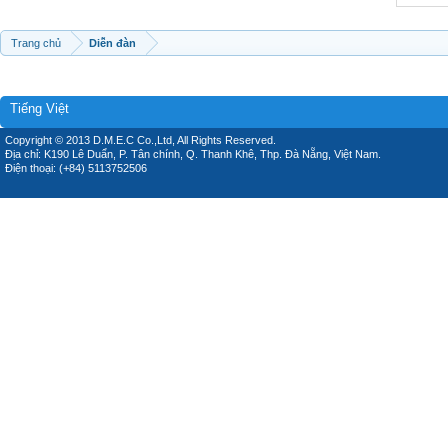
Trang chủ
Diễn đàn
Tiếng Việt
Copyright © 2013 D.M.E.C Co.,Ltd, All Rights Reserved.
Địa chỉ: K190 Lê Duẩn, P. Tân chính, Q. Thanh Khê, Thp. Đà Nẵng, Việt Nam.
Điện thoại: (+84) 5113752506