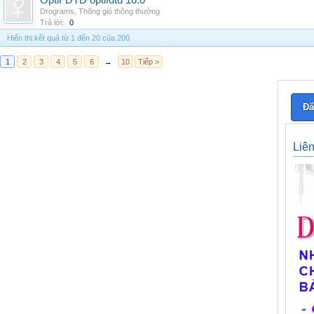
OptiFDTD optifdtd 16.0
Drograms
,
Thông gió thông thường
Trả lời:
0
Hiển thị kết quả từ 1 đến 20 của 200
1
2
3
4
5
6
→
10
Tiếp >
Đă
Liê