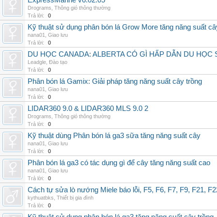
ExpressMarine v6.02.05
Drograms
,
Thông gió thông thường
Trả lời:
0
Kỹ thuật sử dụng phân bón lá Grow More tăng năng suất câ
nana01
,
Giao lưu
Trả lời:
0
DU HỌC CANADA: ALBERTA CÓ GÌ HẤP DẪN DU HỌC 
Leadgle
,
Đào tạo
Trả lời:
0
Phân bón lá Gamix: Giải pháp tăng năng suất cây trồng
nana01
,
Giao lưu
Trả lời:
0
LIDAR360 9.0 & LIDAR360 MLS 9.0 2
Drograms
,
Thông gió thông thường
Trả lời:
0
Kỹ thuật dùng Phân bón lá ga3 sữa tăng năng suất cây
nana01
,
Giao lưu
Trả lời:
0
Phân bón lá ga3 có tác dụng gì để cây tăng năng suất cao
nana01
,
Giao lưu
Trả lời:
0
Cách tự sửa lò nướng Miele báo lỗi, F5, F6, F7, F9, F21, F2
kythuatbks
,
Thiết bị gia đình
Trả lời:
0