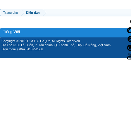
Trang chủ
Diễn đàn
Tiếng Việt
Copyright © 2013 D.M.E.C Co.,Ltd, All Rights Reserved.
Địa chỉ: K190 Lê Duẩn, P. Tân chính, Q. Thanh Khê, Thp. Đà Nẵng, Việt Nam.
Điện thoại: (+84) 5113752506