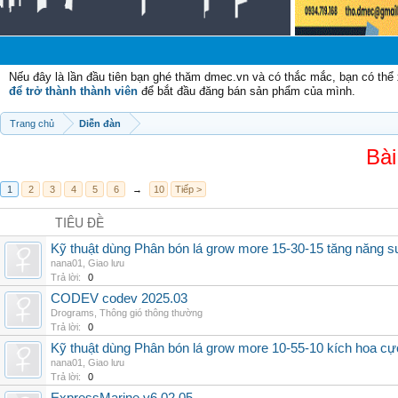
Chào 
Nếu đây là lần đầu tiên bạn ghé thăm dmec.vn và có thắc mắc, bạn có th
để trở thành thành viên
để bắt đầu đăng bán sản phẩm của mình.
Trang chủ
Diễn đàn
Bài
1
2
3
4
5
6
→
10
Tiếp >
TIÊU ĐỀ
Kỹ thuật dùng Phân bón lá grow more 15-30-15 tăng năng s
nana01
,
Giao lưu
Trả lời:
0
CODEV codev 2025.03
Drograms
,
Thông gió thông thường
Trả lời:
0
Kỹ thuật dùng Phân bón lá grow more 10-55-10 kích hoa cự
nana01
,
Giao lưu
Trả lời:
0