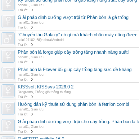
Kỹ thuật sử dụng phân bón lá ga3 tăng năng suất cây trồng
nana01
,
Giao lưu
Trả lời:
0
Giải pháp dinh dưỡng vượt trội từ Phân bón lá gà trống
nana01
,
Giao lưu
Trả lời:
0
“Chuyến tàu Galaxy” có gì mà khách nhận máy cũng được đ
hale121102
,
Điện thoại Android
Trả lời:
0
Phân bón lá forge giúp cây trồng tăng nhanh năng suất!
nana01
,
Giao lưu
Trả lời:
0
Phân bón lá Flower 95 giúp cây trồng tăng sức đề kháng
nana01
,
Giao lưu
Trả lời:
0
KISSsoft KISSsys 2026.0 2
Drograms
,
Thông gió thông thường
Trả lời:
0
Hướng dẫn kỹ thuật sử dụng phân bón lá fetrilon combi
nana01
,
Giao lưu
Trả lời:
0
Giải pháp dinh dưỡng vượt trội cho cây trồng: Phân bón lá fe
nana01
,
Giao lưu
Trả lời:
0