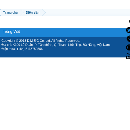
Trang chủ
Diễn đàn
Tiếng Việt
Copyright © 2013 D.M.E.C Co.,Ltd, All Rights Reserved.
Địa chỉ: K190 Lê Duẩn, P. Tân chính, Q. Thanh Khê, Thp. Đà Nẵng, Việt Nam.
Điện thoại: (+84) 5113752506