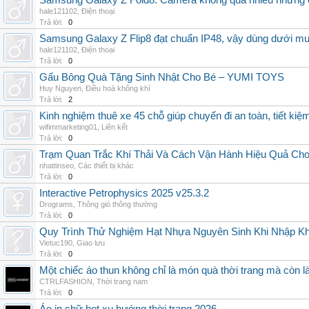
Samsung Galaxy Z Fold8: Camera không quá nhiều nhưng 
hale121102
,
Điện thoại
Trả lời:
0
Samsung Galaxy Z Flip8 đạt chuẩn IP48, vậy dùng dưới m
hale121102
,
Điện thoại
Trả lời:
0
Gấu Bông Quà Tặng Sinh Nhật Cho Bé – YUMI TOYS
Huy Nguyen
,
Điều hoà không khí
Trả lời:
2
Kinh nghiệm thuê xe 45 chỗ giúp chuyến đi an toàn, tiết kiệ
wifimmarketing01
,
Liên kết
Trả lời:
0
Trạm Quan Trắc Khí Thải Và Cách Vận Hành Hiệu Quả Ch
nhattinseo
,
Các thiết bị khác
Trả lời:
0
Interactive Petrophysics 2025 v25.3.2
Drograms
,
Thông gió thông thường
Trả lời:
0
Quy Trình Thử Nghiệm Hạt Nhựa Nguyên Sinh Khi Nhập K
Vietuc190
,
Giao lưu
Trả lời:
0
Một chiếc áo thun không chỉ là món quà thời trang mà còn 
CTRLFASHION
,
Thời trang nam
Trả lời:
0