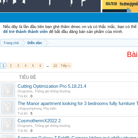
Nếu đây là lần đầu tiên bạn ghé thăm dmec.vn và có thắc mắc, bạn có th
để trở thành thành viên
để bắt đầu đăng bán sản phẩm của mình.
Trang chủ
Diễn đàn
Bài
1
2
3
4
5
6
→
10
Tiếp >
TIÊU ĐỀ
Cutting Optimization Pro 5.18.21.4
Drograms
,
Thông gió thông thường
Trả lời:
0
The Manor apartment looking for 3 bedrooms fully furnitur
z3nguyenphong
,
Phụ kiện
Trả lời:
5
CosmothermX2022 2
Drograms
,
Thông gió thông thường
Trả lời:
0