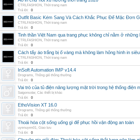
Áo in chữ hot xu hướng thời trang 2026
CTRLFASHION
,
Thời trang nam
Trả lời:
0
Outfit Basic Kém Sang Và Cách Khắc Phục Để Mặc Đơn 
CTRLFASHION
,
Thời trang nam
Trả lời:
0
Tinh thần Việt Nam qua trang phục không chỉ nằm ở những 
CTRLFASHION
,
Thời trang nam
Trả lời:
0
Cách tẩy áo trắng bị ố vàng mà không làm hỏng hình in siêu
CTRLFASHION
,
Thời trang nam
Trả lời:
0
InSoft Automation IMP v14.4
Drograms
,
Thông gió thông thường
Trả lời:
0
Vai trò của tủ điện năng lượng mặt trời trong hệ thống điện m
Saigonsolar
,
Các thiết bị khác
Trả lời:
0
EthoVision XT 16.0
Drograms
,
Thông gió thông thường
Trả lời:
0
Thoái hóa cột sống uống gì để phục hồi vận động an toàn
uyenuyen01
,
Giao lưu
Trả lời:
0