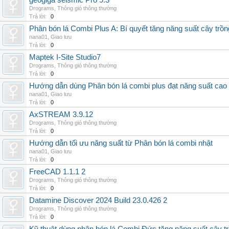
geogiga seismic Pro 9.3
Drograms
,
Thông gió thông thường
Trả lời:
0
Phân bón lá Combi Plus A: Bí quyết tăng năng suất cây trồn
nana01
,
Giao lưu
Trả lời:
0
Maptek I-Site Studio7
Drograms
,
Thông gió thông thường
Trả lời:
0
Hướng dẫn dùng Phân bón lá combi plus đạt năng suất cao
nana01
,
Giao lưu
Trả lời:
0
AxSTREAM 3.9.12
Drograms
,
Thông gió thông thường
Trả lời:
0
Hướng dẫn tối ưu năng suất từ Phân bón lá combi nhật
nana01
,
Giao lưu
Trả lời:
0
FreeCAD 1.1.1 2
Drograms
,
Thông gió thông thường
Trả lời:
0
Datamine Discover 2024 Build 23.0.426 2
Drograms
,
Thông gió thông thường
Trả lời:
0