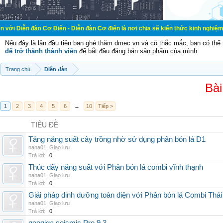
 Cơ Điện - Diễn đàn Cơ điện là nơi chia sẽ kiến thức kinh nghiệm trong lãnh v
Nếu đây là lần đầu tiên bạn ghé thăm dmec.vn và có thắc mắc, bạn có th
để trở thành thành viên
để bắt đầu đăng bán sản phẩm của mình.
Trang chủ
Diễn đàn
Bài
1
2
3
4
5
6
→
10
Tiếp >
TIÊU ĐỀ
Tăng năng suất cây trồng nhờ sử dụng phân bón lá D1
nana01
,
Giao lưu
Trả lời:
0
Thúc đẩy năng suất với Phân bón lá combi vĩnh thạnh
nana01
,
Giao lưu
Trả lời:
0
Giải pháp dinh dưỡng toàn diện với Phân bón lá Combi Thái
nana01
,
Giao lưu
Trả lời:
0