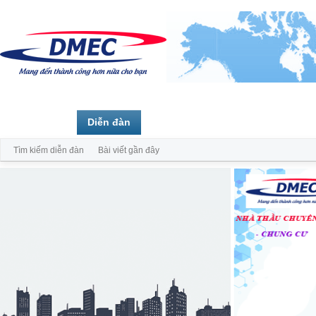
Trang chủ
Diễn đàn
Thành viên
Tìm kiếm diễn đàn
Bài viết gần đây