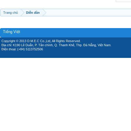
Trang chủ
Diễn đàn
Tiếng Việt
Copyright © 2013 D.M.E.C Co.,Ltd, All Rights Reserved.
Địa chỉ: K190 Lê Duẩn, P. Tân chính, Q. Thanh Khê, Thp. Đà Nẵng, Việt Nam.
Điện thoại: (+84) 5113752506