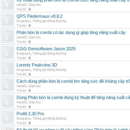
Kỹ thuật dùng phân bón lá Combi Đức tăng năng suất cây t
nana01
,
Giao lưu
Trả lời:
0
QPS Fledermaus v8.8.2
Drograms
,
Thông gió thông thường
Trả lời:
0
Phân bón lá combi có tác dụng gì giúp tăng năng suất cây
nana01
,
Giao lưu
Trả lời:
0
CGG Geosoftware Jason 2025
Drograms
,
Thông gió thông thường
Trả lời:
0
Lorentz Peakview 3D
Drograms
,
Thông gió thông thường
Trả lời:
0
Cách dùng phân bón lá combi bm tăng sức đề kháng cây tr
nana01
,
Giao lưu
Trả lời:
0
Dùng Phân bón lá combi đúng kỹ thuật để tăng năng suất c
nana01
,
Giao lưu
Trả lời:
0
Profili 2.30 Pro
Drograms
,
Thông gió thông thường
Trả lời:
0