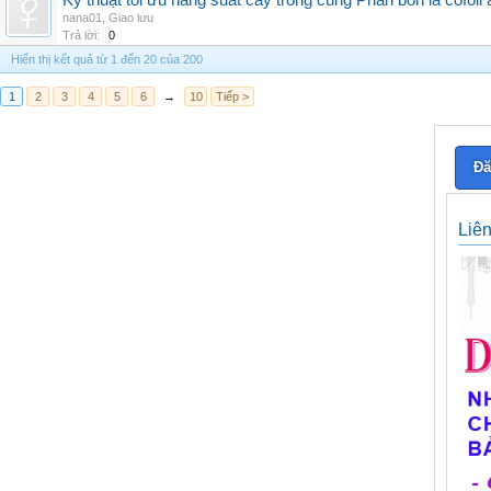
Kỹ thuật tối ưu năng suất cây trồng cùng Phân bón lá cofoli
nana01
,
Giao lưu
Trả lời:
0
Hiển thị kết quả từ 1 đến 20 của 200
1
2
3
4
5
6
→
10
Tiếp >
Đă
Liê