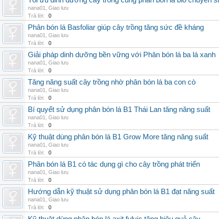
Tối ưu dinh dưỡng cây trồng cùng phân bón lá bio chuyên s
nana01
,
Giao lưu
Trả lời:
0
Phân bón lá Basfoliar giúp cây trồng tăng sức đề kháng
nana01
,
Giao lưu
Trả lời:
0
Giải pháp dinh dưỡng bền vững với Phân bón lá ba lá xanh
nana01
,
Giao lưu
Trả lời:
0
Tăng năng suất cây trồng nhờ phân bón lá ba con cò
nana01
,
Giao lưu
Trả lời:
0
Bí quyết sử dụng phân bón lá B1 Thái Lan tăng năng suất
nana01
,
Giao lưu
Trả lời:
0
Kỹ thuật dùng phân bón lá B1 Grow More tăng năng suất
nana01
,
Giao lưu
Trả lời:
0
Phân bón lá B1 có tác dụng gì cho cây trồng phát triển
nana01
,
Giao lưu
Trả lời:
0
Hướng dẫn kỹ thuật sử dụng phân bón lá B1 đạt năng suất
nana01
,
Giao lưu
Trả lời:
0