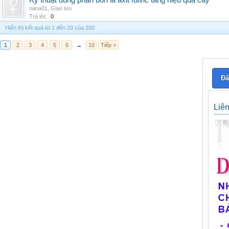
Kỹ thuật dùng phân bón lá axit fulvic tăng hiệu quả cây
nana01
,
Giao lưu
Trả lời:
0
Hiển thị kết quả từ 1 đến 20 của 200
1
2
3
4
5
6
→
10
Tiếp >
Đă
Liê