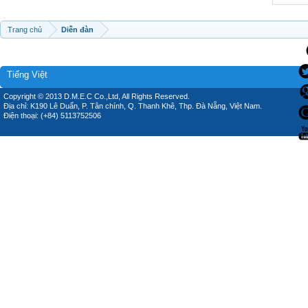
Trang chủ
Diễn đàn
Tiếng Việt
Copyright © 2013 D.M.E.C Co.,Ltd, All Rights Reserved.
Địa chỉ: K190 Lê Duẩn, P. Tân chính, Q. Thanh Khê, Thp. Đà Nẵng, Việt Nam.
Điện thoại: (+84) 5113752506