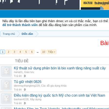
Nếu đây là lần đầu tiên bạn ghé thăm dmec.vn và có thắc mắc, bạn có th
để trở thành thành viên
để bắt đầu đăng bán sản phẩm của mình.
Trang chủ
Diễn đàn
Bài
1
2
3
4
5
6
→
10
Tiếp >
TIÊU ĐỀ
Kỹ thuật sử dụng phân bón lá bio xanh tăng năng suất cây
nana01
,
Giao lưu
Trả lời:
0
Tủ giữ nhiệt 0826
dienmaythanglong229
,
Các đồ gia dụng khác
Trả lời:
0
Điều kiện đăng ký quốc tịch Mỹ cho con sinh tại Việt Nam
baohan4228
,
Xây dựng
Trả lời:
0