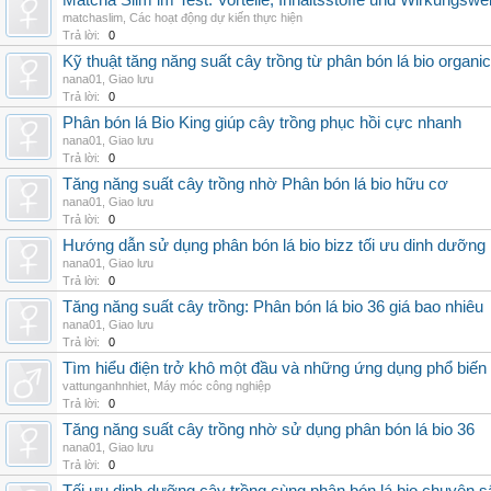
Matcha Slim im Test: Vorteile, Inhaltsstoffe und Wirkungswe
matchaslim
,
Các hoạt động dự kiến thực hiện
Trả lời:
0
Kỹ thuật tăng năng suất cây trồng từ phân bón lá bio organic
nana01
,
Giao lưu
Trả lời:
0
Phân bón lá Bio King giúp cây trồng phục hồi cực nhanh
nana01
,
Giao lưu
Trả lời:
0
Tăng năng suất cây trồng nhờ Phân bón lá bio hữu cơ
nana01
,
Giao lưu
Trả lời:
0
Hướng dẫn sử dụng phân bón lá bio bizz tối ưu dinh dưỡng
nana01
,
Giao lưu
Trả lời:
0
Tăng năng suất cây trồng: Phân bón lá bio 36 giá bao nhiêu
nana01
,
Giao lưu
Trả lời:
0
Tìm hiểu điện trở khô một đầu và những ứng dụng phổ biến 
vattunganhnhiet
,
Máy móc công nghiệp
Trả lời:
0
Tăng năng suất cây trồng nhờ sử dụng phân bón lá bio 36
nana01
,
Giao lưu
Trả lời:
0