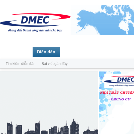
Trang chủ
Diễn đàn
Thành viên
Tìm kiếm diễn đàn
Bài viết gần đây