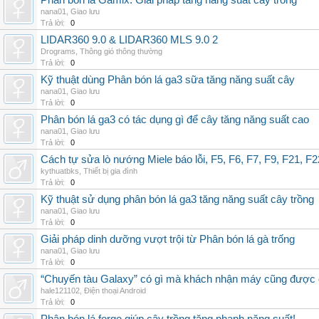
Phân bón lá Gamix: Giải pháp tăng năng suất cây trồng
nana01
,
Giao lưu
Trả lời:
0
LIDAR360 9.0 & LIDAR360 MLS 9.0 2
Drograms
,
Thông gió thông thường
Trả lời:
0
Kỹ thuật dùng Phân bón lá ga3 sữa tăng năng suất cây
nana01
,
Giao lưu
Trả lời:
0
Phân bón lá ga3 có tác dụng gì để cây tăng năng suất cao
nana01
,
Giao lưu
Trả lời:
0
Cách tự sửa lò nướng Miele báo lỗi, F5, F6, F7, F9, F21, F2
kythuatbks
,
Thiết bị gia đình
Trả lời:
0
Kỹ thuật sử dụng phân bón lá ga3 tăng năng suất cây trồng
nana01
,
Giao lưu
Trả lời:
0
Giải pháp dinh dưỡng vượt trội từ Phân bón lá gà trống
nana01
,
Giao lưu
Trả lời:
0
“Chuyến tàu Galaxy” có gì mà khách nhận máy cũng được đ
hale121102
,
Điện thoại Android
Trả lời:
0