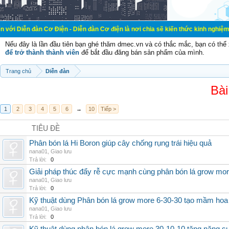
 Cơ Điện - Diễn đàn Cơ điện là nơi chia sẽ kiến thức kinh nghiệm trong lãnh v
Nếu đây là lần đầu tiên bạn ghé thăm dmec.vn và có thắc mắc, bạn có th
để trở thành thành viên
để bắt đầu đăng bán sản phẩm của mình.
Trang chủ
Diễn đàn
Bài
1
2
3
4
5
6
→
10
Tiếp >
TIÊU ĐỀ
Phân bón lá Hi Boron giúp cây chống rụng trái hiệu quả
nana01
,
Giao lưu
Trả lời:
0
Giải pháp thúc đẩy rễ cực mạnh cùng phân bón lá grow mo
nana01
,
Giao lưu
Trả lời:
0
Kỹ thuật dùng Phân bón lá grow more 6-30-30 tạo mầm hoa
nana01
,
Giao lưu
Trả lời:
0