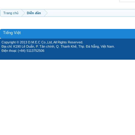
Trang chủ
Diễn đàn
Tiếng Việt
Copyright © 2013 D.M.E.C Co.,Ltd, All Rights Reserved.
Địa chỉ: K190 Lê Duẩn, P. Tân chính, Q. Thanh Khê, Thp. Đà Nẵng, Việt Nam.
Điện thoại: (+84) 5113752506