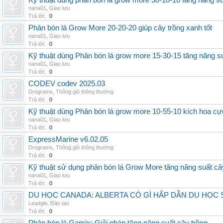
Kỹ thuật dùng phân bón lá grow more 30-10-10 tăng năng s
nana01
,
Giao lưu
Trả lời:
0
Phân bón lá Grow More 20-20-20 giúp cây trồng xanh tốt
nana01
,
Giao lưu
Trả lời:
0
Kỹ thuật dùng Phân bón lá grow more 15-30-15 tăng năng s
nana01
,
Giao lưu
Trả lời:
0
CODEV codev 2025.03
Drograms
,
Thông gió thông thường
Trả lời:
0
Kỹ thuật dùng Phân bón lá grow more 10-55-10 kích hoa cự
nana01
,
Giao lưu
Trả lời:
0
ExpressMarine v6.02.05
Drograms
,
Thông gió thông thường
Trả lời:
0
Kỹ thuật sử dụng phân bón lá Grow More tăng năng suất câ
nana01
,
Giao lưu
Trả lời:
0
DU HỌC CANADA: ALBERTA CÓ GÌ HẤP DẪN DU HỌC 
Leadgle
,
Đào tạo
Trả lời:
0