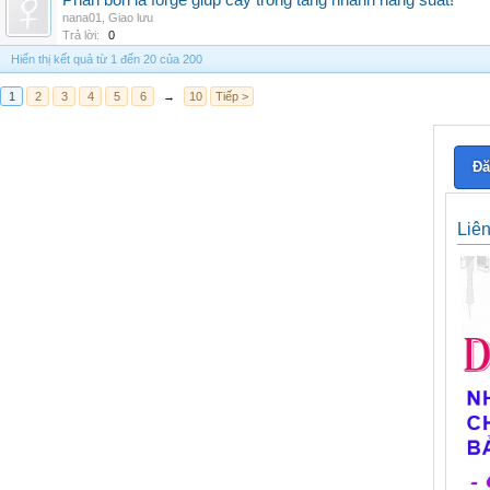
Phân bón lá forge giúp cây trồng tăng nhanh năng suất!
nana01
,
Giao lưu
Trả lời:
0
Hiển thị kết quả từ 1 đến 20 của 200
1
2
3
4
5
6
→
10
Tiếp >
Đă
Liê