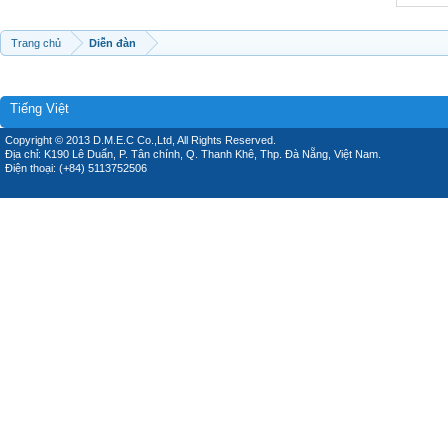
Trang chủ
Diễn đàn
Tiếng Việt
Copyright © 2013 D.M.E.C Co.,Ltd, All Rights Reserved.
Địa chỉ: K190 Lê Duẩn, P. Tân chính, Q. Thanh Khê, Thp. Đà Nẵng, Việt Nam.
Điện thoại: (+84) 5113752506