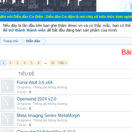
àn Cơ Điện - Diễn đàn Cơ điện là nơi chia sẽ kiến thức kinh nghiệm trong lãnh
Nếu đây là lần đầu tiên bạn ghé thăm dmec.vn và có thắc mắc, bạn có th
để trở thành thành viên
để bắt đầu đăng bán sản phẩm của mình.
Trang chủ
Diễn đàn
Bài
1
2
3
4
5
6
→
10
Tiếp >
TIÊU ĐỀ
Forsk Atoll 3.6 x64
Drograms
,
Thông gió thông thường
Trả lời:
0
Openwind 2024 v2.0
Drograms
,
Thông gió thông thường
Trả lời:
0
Meta Imaging Series MetaMorph
Drograms
,
Thông gió thông thường
Trả lời:
0