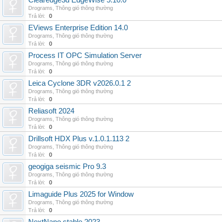
Clearedge3d EdgeWise 5.10.0
Drograms
,
Thông gió thông thường
Trả lời:
0
EViews Enterprise Edition 14.0
Drograms
,
Thông gió thông thường
Trả lời:
0
Process IT OPC Simulation Server
Drograms
,
Thông gió thông thường
Trả lời:
0
Leica Cyclone 3DR v2026.0.1 2
Drograms
,
Thông gió thông thường
Trả lời:
0
Reliasoft 2024
Drograms
,
Thông gió thông thường
Trả lời:
0
Drillsoft HDX Plus v.1.0.1.113 2
Drograms
,
Thông gió thông thường
Trả lời:
0
geogiga seismic Pro 9.3
Drograms
,
Thông gió thông thường
Trả lời:
0
Limaguide Plus 2025 for Window
Drograms
,
Thông gió thông thường
Trả lời:
0