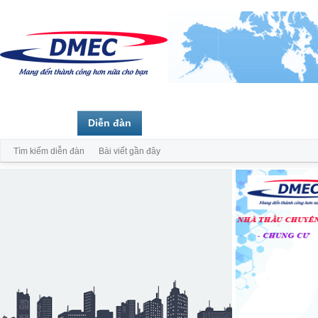
Trang chủ
Diễn đàn
Thành viên
Tìm kiếm diễn đàn
Bài viết gần đây