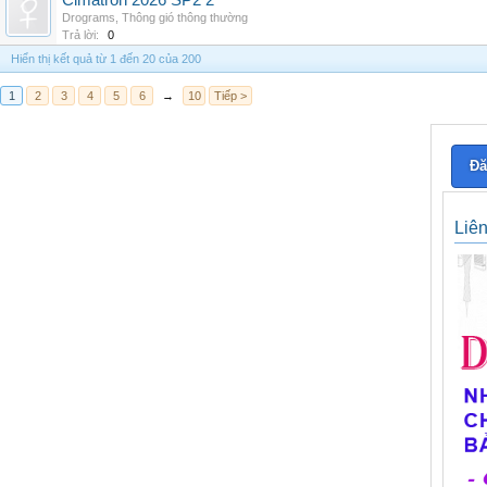
Cimatron 2026 SP2 2
Drograms
,
Thông gió thông thường
Trả lời:
0
Hiển thị kết quả từ 1 đến 20 của 200
1
2
3
4
5
6
→
10
Tiếp >
Đă
Liê