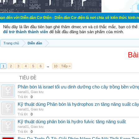
ễn đàn Cơ Điện - Diễn đàn Cơ điện là nơi chia sẽ kiến thức kinh nghiệm trong 
Nếu đây là lần đầu tiên bạn ghé thăm dmec.vn và có thắc mắc, bạn có th
để trở thành thành viên
để bắt đầu đăng bán sản phẩm của mình.
Trang chủ
Diễn đàn
Bài
1
2
3
4
5
6
→
10
Tiếp >
TIÊU ĐỀ
Phân bón lá israel tối ưu dinh dưỡng cho cây trồng bền vữn
nana01
,
Giao lưu
Trả lời:
0
Kỹ thuật dùng Phân bón lá hydrophos zn tăng năng suất câ
nana01
,
Giao lưu
Trả lời:
0
Kỹ thuật dùng phân bón lá hydro fulvic tăng năng suất
nana01
,
Giao lưu
Trả lời:
0