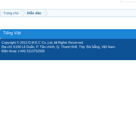
Trang chủ
Diễn đàn
Tiếng Việt
Copyright © 2013 D.M.E.C Co.,Ltd, All Rights Reserved.
Địa chỉ: K190 Lê Duẩn, P. Tân chính, Q. Thanh Khê, Thp. Đà Nẵng, Việt Nam.
Điện thoại: (+84) 5113752506