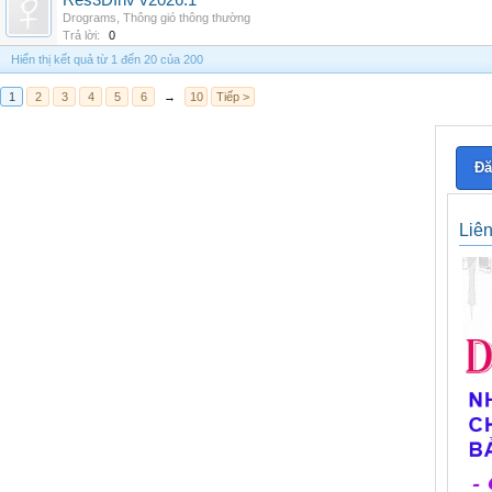
Res3DInv v2026.1
Drograms
,
Thông gió thông thường
Trả lời:
0
Hiển thị kết quả từ 1 đến 20 của 200
1
2
3
4
5
6
→
10
Tiếp >
Đă
Liê