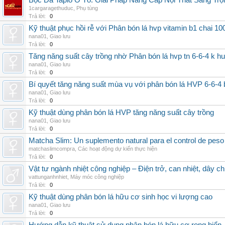
Bọc Da Taplo Ô Tô: Giải Pháp Nâng Cấp Nội Thất Sang Trọ
1cargaragethuduc
,
Phụ tùng
Trả lời:
0
Kỹ thuật phục hồi rễ với Phân bón lá hvp vitamin b1 chai 10
nana01
,
Giao lưu
Trả lời:
0
Tăng năng suất cây trồng nhờ Phân bón lá hvp tn 6-6-4 k h
nana01
,
Giao lưu
Trả lời:
0
Bí quyết tăng năng suất mùa vụ với phân bón lá HVP 6-6-4 
nana01
,
Giao lưu
Trả lời:
0
Kỹ thuật dùng phân bón lá HVP tăng năng suất cây trồng
nana01
,
Giao lưu
Trả lời:
0
Matcha Slim: Un suplemento natural para el control de peso
matchaslimcompra
,
Các hoạt động dự kiến thực hiện
Trả lời:
0
Vật tư ngành nhiệt công nghiệp – Điện trở, can nhiệt, dây ch
vattunganhnhiet
,
Máy móc công nghiệp
Trả lời:
0
Kỹ thuật dùng phân bón lá hữu cơ sinh học vi lượng cao
nana01
,
Giao lưu
Trả lời:
0