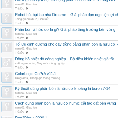
Hướng dẫn kỹ thuật sử dụng phân bón lá hữu cơ rong biển
nana01
,
Giao lưu
Trả lời:
0
Robot hút bụi lau nhà Dreame – Giải pháp dọn dẹp tiện lợi ch
Tainguyenmxh02
,
Liên kết
Trả lời:
0
Phân bón lá hữu cơ là gì? Giải pháp tăng trưởng bền vững
nana01
,
Giao lưu
Trả lời:
0
Tối ưu dinh dưỡng cho cây trồng bằng phân bón lá hữu cơ
nana01
,
Giao lưu
Trả lời:
0
Đồng hồ nhiệt độ công nghiệp – Bộ điều khiển nhiệt giá tốt
vattunganhnhiet
,
Máy móc công nghiệp
Trả lời:
0
ColorLogic CoPrA v11.1
Drograms
,
Thông gió thông thường
Trả lời:
0
Kỹ thuật dùng phân bón lá hữu cơ khoáng hi boron 7-14
nana01
,
Giao lưu
Trả lời:
0
Cách dùng phân bón lá hữu cơ humic cải tạo đất bền vững
nana01
,
Giao lưu
Trả lời:
0