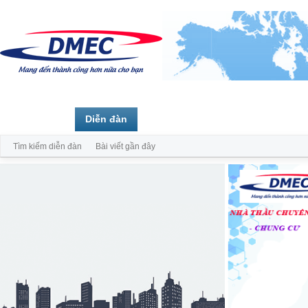
Trang chủ
Diễn đàn
Thành viên
Tìm kiếm diễn đàn
Bài viết gần đây