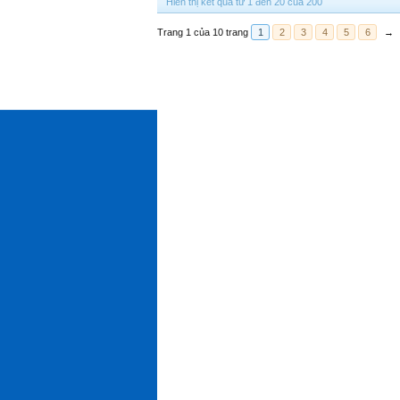
Hiển thị kết quả từ 1 đến 20 của 200
Trang 1 của 10 trang
1
2
3
4
5
6
→