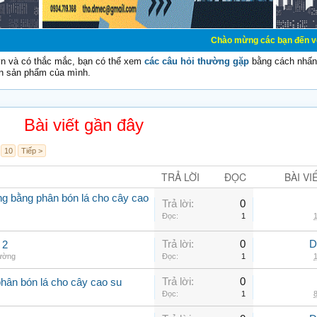
Chào mừng các bạn đến với Diễn đàn Cơ 
vn và có thắc mắc, bạn có thể xem
các câu hỏi thường gặp
bằng cách nhấn 
n sản phẩm của mình.
Bài viết gần đây
10
Tiếp >
TRẢ LỜI
ĐỌC
BÀI VI
ởng bằng phân bón lá cho cây cao
Trả lời:
0
Đọc:
1
1
Trả lời:
0
D
 2
hường
Đọc:
1
1
Trả lời:
0
phân bón lá cho cây cao su
Đọc:
1
8