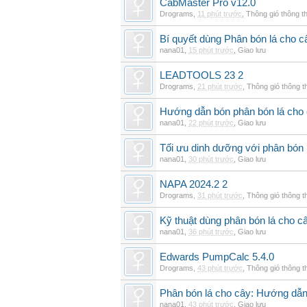
CabMaster Pro v12.0
Drograms
,
11 phút trước
,
Thông gió thông 
Bí quyết dùng Phân bón lá cho 
nana01
,
15 phút trước
,
Giao lưu
LEADTOOLS 23 2
Drograms
,
21 phút trước
,
Thông gió thông 
Hướng dẫn bón phân bón lá cho 
nana01
,
22 phút trước
,
Giao lưu
Tối ưu dinh dưỡng với phân bón 
nana01
,
30 phút trước
,
Giao lưu
NAPA 2024.2 2
Drograms
,
31 phút trước
,
Thông gió thông 
Kỹ thuật dùng phân bón lá cho c
nana01
,
36 phút trước
,
Giao lưu
Edwards PumpCalc 5.4.0
Drograms
,
43 phút trước
,
Thông gió thông 
Phân bón lá cho cây: Hướng dẫn 
nana01
,
43 phút trước
,
Giao lưu