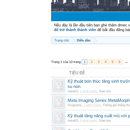
Nếu đây là lần đầu tiên bạn ghé thăm dmec.
để trở thành thành viên
để bắt đầu đăng bá
Trang chủ
Diễn đàn
Trang 1 của 10 trang
1
2
3
4
5
6
→
TIÊU ĐỀ
Kỹ thuật bón thúc tăng sinh trư
su non
nana01
,
1 phút trước
,
Giao lưu
Meta Imaging Series MetaMorph
Drograms
,
1 phút trước
,
Thông gió thông t
Kỹ thuật tăng năng suất mủ với 
nana01
,
8 phút trước
,
Giao lưu