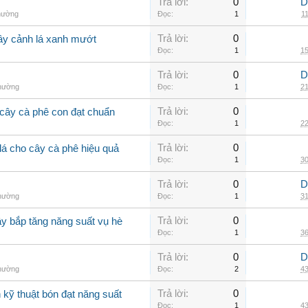
Trả lời:
0
D
thường
Đọc:
1
11
Trả lời:
0
cây cảnh lá xanh mướt
Đọc:
1
15
Trả lời:
0
D
thường
Đọc:
1
21
Trả lời:
0
cây cà phê con đạt chuẩn
Đọc:
1
22
Trả lời:
0
lá cho cây cà phê hiệu quả
Đọc:
1
30
Trả lời:
0
D
thường
Đọc:
1
31
Trả lời:
0
ây bắp tăng năng suất vụ hè
Đọc:
1
36
Trả lời:
0
D
thường
Đọc:
2
43
Trả lời:
0
kỹ thuật bón đạt năng suất
Đọc:
1
43