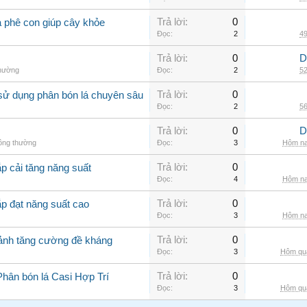
Trả lời:
0
à phê con giúp cây khỏe
Đọc:
2
49
Trả lời:
0
D
thường
Đọc:
2
52
Trả lời:
0
sử dụng phân bón lá chuyên sâu
Đọc:
2
56
Trả lời:
0
D
hông thường
Đọc:
3
Hôm na
Trả lời:
0
p cải tăng năng suất
Đọc:
4
Hôm na
Trả lời:
0
ắp đạt năng suất cao
Đọc:
3
Hôm na
Trả lời:
0
cảnh tăng cường đề kháng
Đọc:
3
Hôm qua
Trả lời:
0
Phân bón lá Casi Hợp Trí
Đọc:
3
Hôm qua