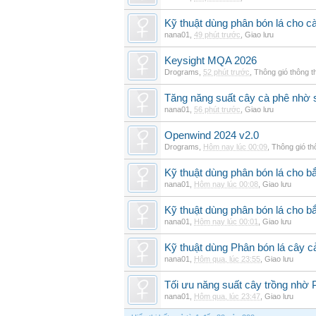
Kỹ thuật dùng phân bón lá cho c
nana01
,
49 phút trước
,
Giao lưu
Keysight MQA 2026
Drograms
,
52 phút trước
,
Thông gió thông 
Tăng năng suất cây cà phê nhờ 
nana01
,
56 phút trước
,
Giao lưu
Openwind 2024 v2.0
Drograms
,
Hôm nay lúc 00:09
,
Thông gió t
Kỹ thuật dùng phân bón lá cho bắ
nana01
,
Hôm nay lúc 00:08
,
Giao lưu
Kỹ thuật dùng phân bón lá cho b
nana01
,
Hôm nay lúc 00:01
,
Giao lưu
Kỹ thuật dùng Phân bón lá cây 
nana01
,
Hôm qua, lúc 23:55
,
Giao lưu
Tối ưu năng suất cây trồng nhờ 
nana01
,
Hôm qua, lúc 23:47
,
Giao lưu