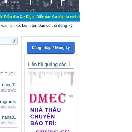
Điện - Diễn đàn Cơ điện là nơi chia sẽ kiến thức kinh nghiệm trong lãnh vực c
vào liên kết bên trên. Bạn có thể
đăng ký
Đăng nhập / Đăng ký
Liên hệ quảng cáo 1
ẾT CUỐI
nana01
 phút trước
rograms
 phút trước
nana01
 phút trước