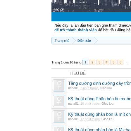
Nếu đây là lần đầu tiên bạn ghé thăm dmec.
để trở thành thành viên
để bắt đầu đăng bá
Trang chủ
Diễn đàn
Trang 1 của 10 trang
1
2
3
4
5
6
→
TIÊU ĐỀ
Tăng cường dinh dưỡng cây trồn
nana01
,
3 phút trước
,
Giao lưu
Kỹ thuật dùng Phân bón lá mx bo
nana01
,
10 phút trước
,
Giao lưu
Kỹ thuật dùng phân bón lá mít ch
nana01
,
17 phút trước
,
Giao lưu
Kỹ thuật dùng phân bón lá Micha