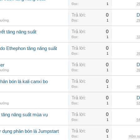
Đọc:
1
25
Trả lời:
0
D
thường
Đọc:
1
29
Trả lời:
0
yết tăng năng suất
Đọc:
1
32
Trả lời:
0
Ado Ethephon tăng năng suất
Đọc:
1
39
Trả lời:
0
D
er
thường
Đọc:
1
39
Trả lời:
0
ân bón lá kali canxi bo
Đọc:
1
46
Trả lời:
0
D
thường
Đọc:
1
53
Trả lời:
0
o tăng năng suất mùa vụ
Đọc:
1
54
Trả lời:
0
ử dụng phân bón lá Jumpstart
Đọc:
1
Hôm na