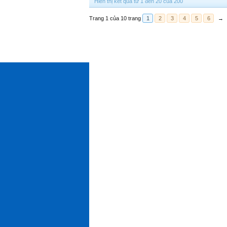
Hiển thị kết quả từ 1 đến 20 của 200
Trang 1 của 10 trang
1
2
3
4
5
6
→