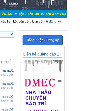
n - Diễn đàn Cơ điện là nơi chia sẽ kiến thức kinh nghiệm trong lãnh vực cơ đ
vào liên kết bên trên. Bạn có thể
đăng ký
Đăng nhập / Đăng ký
Liên hệ quảng cáo 1
ẾT CUỐI
nana01
 phút trước
nana01
 phút trước
nana01
 phút trước
nana01