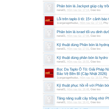
Phân bón lá Jackpot giúp cây trồ
nana01
,
Hôm nay lúc 17:14
,
Giao lưu
Lỗi trên taplo ô tô: 15+ cảnh bá
1cargaragethuduc
,
Hôm nay lúc 17:13
,
Phụ 
Phân bón lá israel tối ưu dinh d
nana01
,
Hôm nay lúc 17:08
,
Giao lưu
Kỹ thuật dùng Phân bón lá hydro
nana01
,
Hôm nay lúc 17:01
,
Giao lưu
Kỹ thuật dùng phân bón lá hydro 
nana01
,
Hôm nay lúc 16:55
,
Giao lưu
Bọc Da Taplo Ô Tô: Giải Pháp N
Bảo Vệ Bền Bỉ (Cập Nhật 2026)
1cargaragethuduc
,
Hôm nay lúc 16:53
,
Phụ 
Kỹ thuật phục hồi rễ với Phân bó
nana01
,
Hôm nay lúc 16:48
,
Giao lưu
Tăng năng suất cây trồng nhờ Ph
nana01
,
Hôm nay lúc 16:41
,
Giao lưu