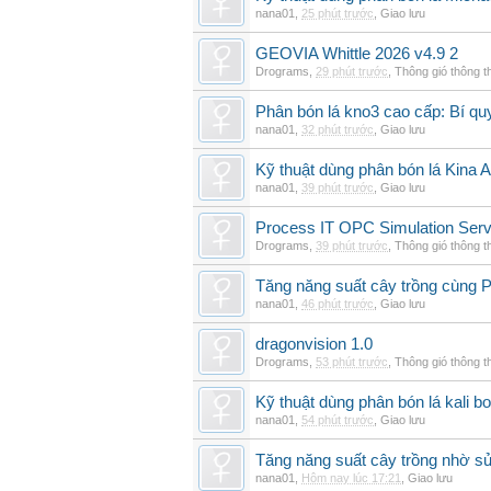
nana01
,
25 phút trước
,
Giao lưu
GEOVIA Whittle 2026 v4.9 2
Drograms
,
29 phút trước
,
Thông gió thông 
Phân bón lá kno3 cao cấp: Bí qu
nana01
,
32 phút trước
,
Giao lưu
Kỹ thuật dùng phân bón lá Kina 
nana01
,
39 phút trước
,
Giao lưu
Process IT OPC Simulation Serv
Drograms
,
39 phút trước
,
Thông gió thông 
Tăng năng suất cây trồng cùng Ph
nana01
,
46 phút trước
,
Giao lưu
dragonvision 1.0
Drograms
,
53 phút trước
,
Thông gió thông 
Kỹ thuật dùng phân bón lá kali b
nana01
,
54 phút trước
,
Giao lưu
Tăng năng suất cây trồng nhờ s
nana01
,
Hôm nay lúc 17:21
,
Giao lưu