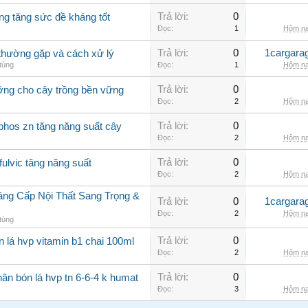
Trả lời:
0
ng tăng sức đề kháng tốt
Đọc:
1
Hôm na
Trả lời:
0
1cargara
o thường gặp và cách xử lý
tùng
Đọc:
1
Hôm na
Trả lời:
0
ưỡng cho cây trồng bền vững
Đọc:
2
Hôm na
Trả lời:
0
phos zn tăng năng suất cây
Đọc:
2
Hôm na
Trả lời:
0
fulvic tăng năng suất
Đọc:
2
Hôm na
âng Cấp Nội Thất Sang Trọng &
Trả lời:
0
1cargara
Đọc:
2
Hôm na
tùng
Trả lời:
0
n lá hvp vitamin b1 chai 100ml
Đọc:
2
Hôm na
Trả lời:
0
ân bón lá hvp tn 6-6-4 k humat
Đọc:
3
Hôm na