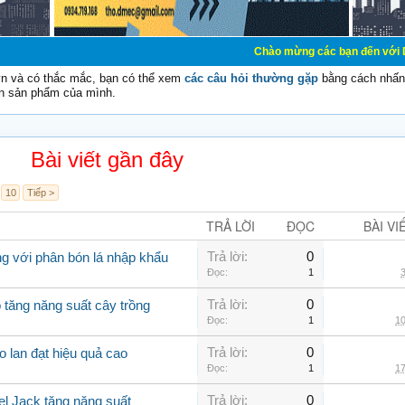
Chào mừng các bạn đến với Diễn đàn Cơ Điệ
vn và có thắc mắc, bạn có thể xem
các câu hỏi thường gặp
bằng cách nhấn 
n sản phẩm của mình.
Bài viết gần đây
10
Tiếp >
TRẢ LỜI
ĐỌC
BÀI VI
Trả lời:
0
g với phân bón lá nhập khẩu
Đọc:
1
3
Trả lời:
0
 tăng năng suất cây trồng
Đọc:
1
10
Trả lời:
0
o lan đạt hiệu quả cao
Đọc:
1
17
Trả lời:
0
el Jack tăng năng suất