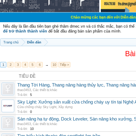
Chào mừng các bạn đến với Diễn đàn Cơ Điện - Diễ
Nếu đây là lần đầu tiên bạn ghé thăm dmec.vn và có thắc mắc, bạn có th
để trở thành thành viên
để bắt đầu đăng bán sản phẩm của mình.
Trang chủ
Diễn đàn
Bài
1
2
3
4
5
6
→
10
Tiếp >
TIÊU ĐỀ
Thang Tời Hàng, Thang nâng hàng thủy lực, Thang nâng hà
thao3453
,
Các thiết bị khác
Trả lời:
5
Sky Light: Xưởng sản xuất cửa chống cháy uy tín tại Nghệ 
Cửa chống cháy Sky Light
,
Xây dựng
Trả lời:
0
Sàn nâng hạ tự động, Dock Leveler, Sàn nâng kho xưởng, S
thao3453
,
Các thiết bị khác
Trả lời:
10