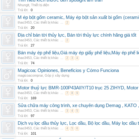
Tìm hiểu kích thước đèn spotlight âm trần
Nhunglt
,
Thiết bị điện
Trả lời:
0
M ép bột gốm ceramic, Máy ép bột sản xuất bi gốm (cerami
thao3453
,
Các thiết bị khác
...
2
Trả lời:
20
Địa chỉ bán tời thủy lực, Bán tời thủy lực chính hãng giá tốt
thao3453
,
Các thiết bị khác
...
2
Trả lời:
27
Bán máy ép phế liệu,Giá máy ép giấy phế liệu,Máy ép phế li
thao3453
,
Các thiết bị khác
...
2
3
4
Trả lời:
74
Magicoa: Opiniones, Beneficios y Cómo Funciona
magicoacomprar
,
Góp ý xây dựng
Trả lời:
0
Motor thuỷ lực BMR-100P43AIIY/T10 trục 25 ZIHYD, Motor
thao3453
,
Các thiết bị khác
...
7
8
9
Trả lời:
169
Sửa chữa máy công trình, xe chuyên dụng Demag , KAT
thao3453
,
Các thiết bị khác
...
3
4
5
Trả lời:
97
Dịch vụ lọc dầu thủy lực, Lọc dầu, Bộ lọc dầu, Máy lọc dầu 
thao3453
,
Các thiết bị khác
...
4
5
6
Trả lời:
101