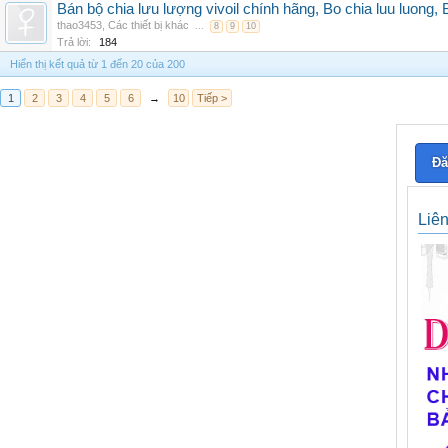
Bán bộ chia lưu lượng vivoil chính hãng, Bo chia luu luong, 
thao3453
,
Các thiết bị khác
...
8
9
10
Trả lời:
184
Hiển thị kết quả từ 1 đến 20 của 200
1
2
3
4
5
6
→
10
Tiếp >
Đă
Liê