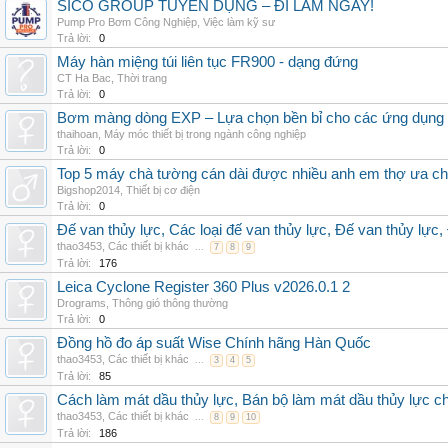
SICO GROUP TUYỂN DỤNG – ĐI LÀM NGAY!
Pump Pro Bơm Công Nghiệp
,
Việc làm kỹ sư
Trả lời:
0
Máy hàn miệng túi liên tục FR900 - dạng đứng
CT Ha Bac
,
Thời trang
Trả lời:
0
Bơm màng dòng EXP – Lựa chọn bền bỉ cho các ứng dụng
thaihoan
,
Máy móc thiết bị trong ngành công nghiệp
Trả lời:
0
Top 5 máy chà tường cán dài được nhiều anh em thợ ưa c
Bigshop2014
,
Thiết bị cơ điện
Trả lời:
0
Đế van thủy lực, Các loại đế van thủy lực, Đế van thủy lực,
thao3453
,
Các thiết bị khác
...
7
8
9
Trả lời:
176
Leica Cyclone Register 360 Plus v2026.0.1 2
Drograms
,
Thông gió thông thường
Trả lời:
0
Đồng hồ đo áp suất Wise Chính hãng Hàn Quốc
thao3453
,
Các thiết bị khác
...
3
4
5
Trả lời:
85
Cách làm mát dầu thủy lực, Bán bộ làm mát dầu thủy lực chí
thao3453
,
Các thiết bị khác
...
8
9
10
Trả lời:
186