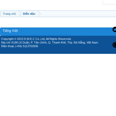
Trang chủ
Diễn đàn
Tiếng Việt
Copyright © 2013 D.M.E.C Co.,Ltd, All Rights Reserved.
Địa chỉ: K190 Lê Duẩn, P. Tân chính, Q. Thanh Khê, Thp. Đà Nẵng, Việt Nam.
Điện thoại: (+84) 5113752506