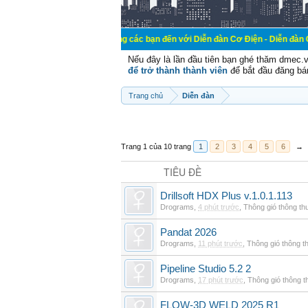
Chào mừng các bạn đến với Diễn đàn Cơ Điện - Diễn đàn Cơ điện là nơi 
Nếu đây là lần đầu tiên bạn ghé thăm dmec.
để trở thành thành viên
để bắt đầu đăng bá
Trang chủ
Diễn đàn
Trang 1 của 10 trang
1
2
3
4
5
6
→
TIÊU ĐỀ
Drillsoft HDX Plus v.1.0.1.113
Drograms
,
4 phút trước
,
Thông gió thông t
Pandat 2026
Drograms
,
11 phút trước
,
Thông gió thông 
Pipeline Studio 5.2 2
Drograms
,
17 phút trước
,
Thông gió thông 
FLOW-3D WELD 2025 R1