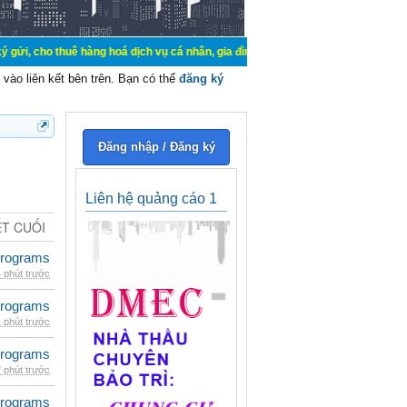
uê hàng hoá dịch vụ cá nhân, gia đình. Mua bán, ký gửi, cho thuê thiết bị hệ t
vào liên kết bên trên. Bạn có thể
đăng ký
Đăng nhập / Đăng ký
Liên hệ quảng cáo 1
ẾT CUỐI
rograms
 phút trước
rograms
 phút trước
rograms
 phút trước
rograms