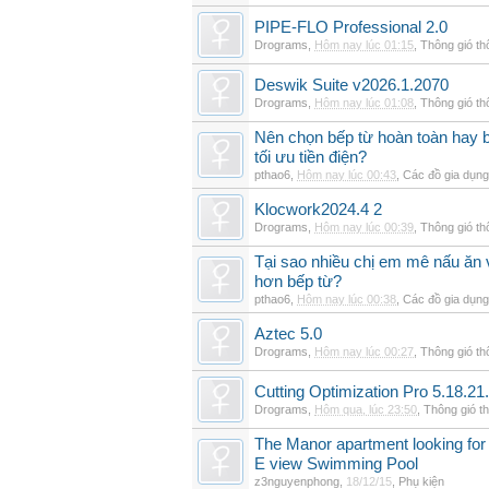
PIPE-FLO Professional 2.0
Drograms
,
Hôm nay lúc 01:15
,
Thông gió t
Deswik Suite v2026.1.2070
Drograms
,
Hôm nay lúc 01:08
,
Thông gió t
Nên chọn bếp từ hoàn toàn hay b
tối ưu tiền điện?
pthao6
,
Hôm nay lúc 00:43
,
Các đồ gia dụn
Klocwork2024.4 2
Drograms
,
Hôm nay lúc 00:39
,
Thông gió t
Tại sao nhiều chị em mê nấu ăn 
hơn bếp từ?
pthao6
,
Hôm nay lúc 00:38
,
Các đồ gia dụn
Aztec 5.0
Drograms
,
Hôm nay lúc 00:27
,
Thông gió t
Cutting Optimization Pro 5.18.21
Drograms
,
Hôm qua, lúc 23:50
,
Thông gió t
The Manor apartment looking for 
E view Swimming Pool
z3nguyenphong
,
18/12/15
,
Phụ kiện