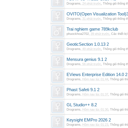
Drograms
,
24 phút trước
,
Thông gió thông 
OVITO(Open Visualization Tool)3
Drograms
,
31 phút trước
,
Thông gió thông 
Trai nghiem game 789kclub
phuockhoa2702
,
39 phút trước
,
Các thiết bị
GeoticSection 1.0.13 2
Drograms
,
49 phút trước
,
Thông gió thông 
Mensura genius 9.1 2
Drograms
,
56 phút trước
,
Thông gió thông 
EViews Enterprise Edition 14.0 2
Drograms
,
Hôm nay lúc 01:44
,
Thông gió t
Phast Safeti 9.1 2
Drograms
,
Hôm nay lúc 01:37
,
Thông gió t
GL Studio++ 8.2
Drograms
,
Hôm nay lúc 01:30
,
Thông gió t
Keysight EMPro 2026 2
Drograms
,
Hôm nay lúc 01:23
,
Thông gió t