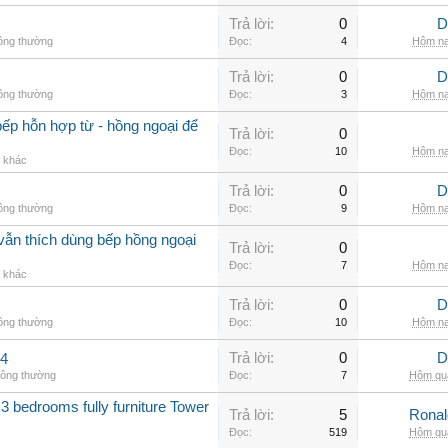
Trả lời:
0
D
hông thường
Đọc:
4
Hôm na
Trả lời:
0
D
hông thường
Đọc:
3
Hôm na
ếp hỗn hợp từ - hồng ngoại để
Trả lời:
0
Đọc:
10
Hôm na
g khác
Trả lời:
0
D
hông thường
Đọc:
9
Hôm na
vẫn thích dùng bếp hồng ngoại
Trả lời:
0
Đọc:
7
Hôm na
g khác
Trả lời:
0
D
hông thường
Đọc:
10
Hôm na
Trả lời:
0
D
.4
hông thường
Đọc:
7
Hôm qua
3 bedrooms fully furniture Tower
Trả lời:
5
Rona
Đọc:
519
Hôm qua