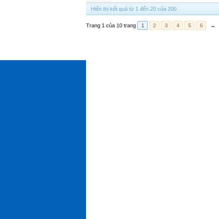
Hiển thị kết quả từ 1 đến 20 của 200
Trang 1 của 10 trang
1
2
3
4
5
6
→