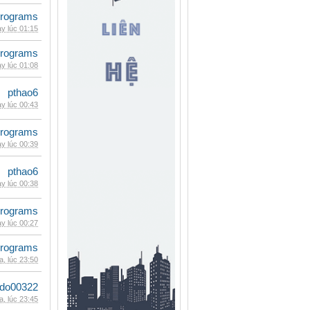
rograms
y lúc 01:15
rograms
y lúc 01:08
pthao6
y lúc 00:43
rograms
y lúc 00:39
pthao6
y lúc 00:38
rograms
y lúc 00:27
rograms
, lúc 23:50
ldo00322
, lúc 23:45