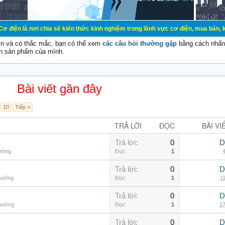
chia sẽ kiến thức kinh nghiệm trong lãnh vực cơ điện, mua bán, ký gửi, cho th
vn và có thắc mắc, bạn có thể xem
các câu hỏi thường gặp
bằng cách nhấn 
n sản phẩm của mình.
Bài viết gần đây
10
Tiếp >
TRẢ LỜI
ĐỌC
BÀI VI
Trả lời:
0
D
hường
Đọc:
1
4
Trả lời:
0
D
thường
Đọc:
1
11
Trả lời:
0
D
thường
Đọc:
1
17
Trả lời:
0
D