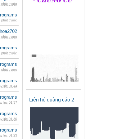
 phút trước
rograms
 phút trước
hoa2702
 phút trước
rograms
 phút trước
rograms
 phút trước
rograms
y lúc 01:44
rograms
Liên hệ quảng cáo 2
y lúc 01:37
rograms
y lúc 01:30
rograms
y lúc 01:23