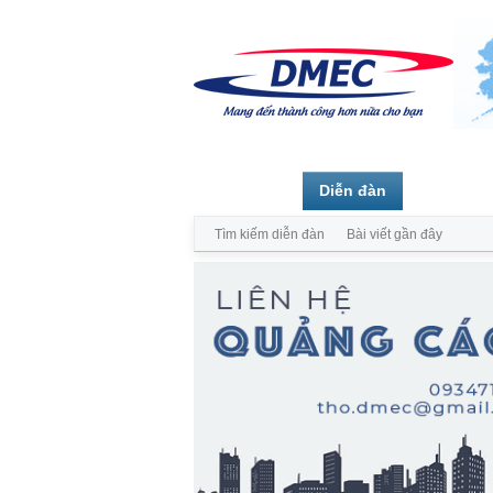
Trang chủ
Diễn đàn
Thành vi
Tìm kiếm diễn đàn
Bài viết gần đây