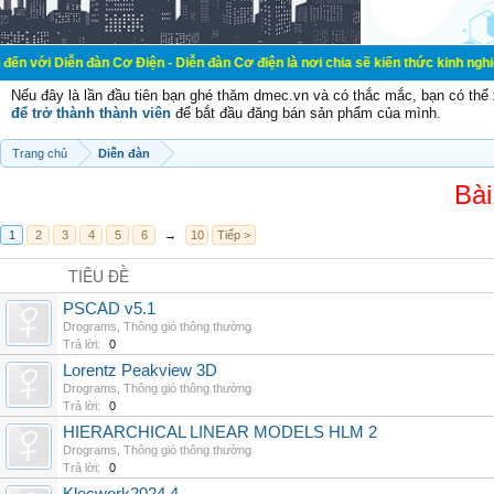
đàn Cơ Điện - Diễn đàn Cơ điện là nơi chia sẽ kiến thức kinh nghiệm trong lãn
Nếu đây là lần đầu tiên bạn ghé thăm dmec.vn và có thắc mắc, bạn có th
để trở thành thành viên
để bắt đầu đăng bán sản phẩm của mình.
Trang chủ
Diễn đàn
Bài
1
2
3
4
5
6
→
10
Tiếp >
TIÊU ĐỀ
PSCAD v5.1
Drograms
,
Thông gió thông thường
Trả lời:
0
Lorentz Peakview 3D
Drograms
,
Thông gió thông thường
Trả lời:
0
HIERARCHICAL LINEAR MODELS HLM 2
Drograms
,
Thông gió thông thường
Trả lời:
0