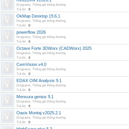
Res2DInv v2026.1
Drograms
,
Thông gió thông thường
Trả lời:
0
OkMap Desktop 19.6.1
Drograms
,
Thông gió thông thường
Trả lời:
0
powerflow 2026
Drograms
,
Thông gió thông thường
Trả lời:
0
Octave Forte 3DWorx (CADWorx) 2025
Drograms
,
Thông gió thông thường
Trả lời:
0
CemVision v4.0
Drograms
,
Thông gió thông thường
Trả lời:
0
EDAX OIM Analysis 9.1
Drograms
,
Thông gió thông thường
Trả lời:
0
Mensura genius 9.1
Drograms
,
Thông gió thông thường
Trả lời:
0
Oasis Montaj v2025.2.1
Drograms
,
Thông gió thông thường
Trả lời:
0