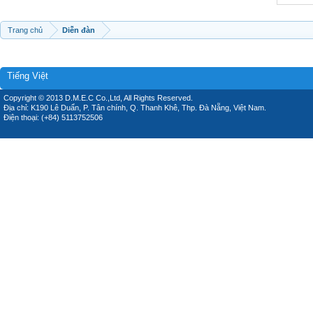
Trang chủ
Diễn đàn
Tiếng Việt
Copyright © 2013 D.M.E.C Co.,Ltd, All Rights Reserved.
Địa chỉ: K190 Lê Duẩn, P. Tân chính, Q. Thanh Khê, Thp. Đà Nẵng, Việt Nam.
Điện thoại: (+84) 5113752506