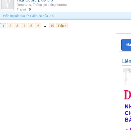
HighScore plus 5.3
Drograms
,
Thông gió thông thường
Trả lời:
0
Hiển thị kết quả từ 1 đến 20 của 200
1
2
3
4
5
6
→
10
Tiếp >
Đă
Liê