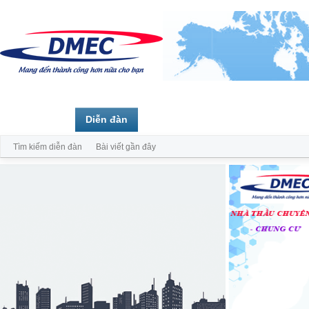
Trang chủ
Diễn đàn
Thành viên
Tìm kiếm diễn đàn
Bài viết gần đây