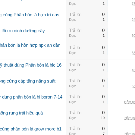
Đọc:
1
17
Trả lời:
0
 cùng Phân bón lá hợp trí casi
Đọc:
1
24
Trả lời:
0
í tối ưu dinh dưỡng cây
Đọc:
1
30
hân bón lá hỗn hợp npk an dân
Trả lời:
0
Đọc:
1
38
Trả lời:
0
 thuật dùng Phân bón lá hlc 16
Đọc:
1
45
Trả lời:
0
rồng cứng cáp tăng năng suất
Đọc:
1
53
Trả lời:
0
 dụng phân bón lá hi boron 7-14
Đọc:
1
Hôm na
Trả lời:
0
ống rụng trái hiệu quả
Đọc:
10
Hôm na
Trả lời:
0
 cùng phân bón lá grow more b1
Đọc:
7
Hôm na