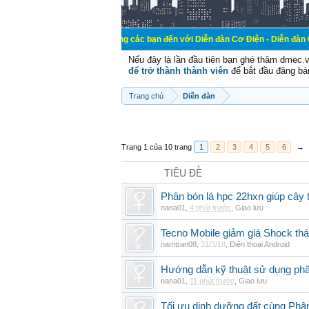
Chào mừng các bạn đến với Diễn đàn Cơ Điện - Diễn đàn Cơ điện là nơi 
Nếu đây là lần đầu tiên bạn ghé thăm dmec.
để trở thành thành viên
để bắt đầu đăng bá
Trang chủ
Diễn đàn
Trang 1 của 10 trang
1
2
3
4
5
6
→
TIÊU ĐỀ
Phân bón lá hpc 22hxn giúp cây 
nana01
,
4 phút trước
,
Giao lưu
Tecno Mobile giảm giá Shock th
namtran08
,
31/3/18
,
Điện thoại Android
Hướng dẫn kỹ thuật sử dụng phâ
nana01
,
11 phút trước
,
Giao lưu
Tối ưu dinh dưỡng đất cùng Phân