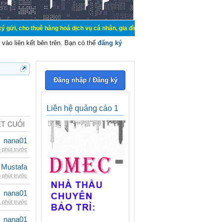
ê hàng hoá dịch vụ cá nhân, gia đình. Mua bán, ký gửi, cho thuê thiết bị hệ t
vào liên kết bên trên. Bạn có thể
đăng ký
Đăng nhập / Đăng ký
Liên hệ quảng cáo 1
ẾT CUỐI
nana01
 phút trước
 Mustafa
 phút trước
nana01
 phút trước
nana01