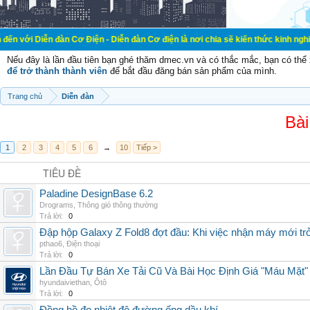
đàn Cơ Điện - Diễn đàn Cơ điện là nơi chia sẽ kiến thức kinh nghiệm trong lãn
Nếu đây là lần đầu tiên bạn ghé thăm dmec.vn và có thắc mắc, bạn có th
để trở thành thành viên
để bắt đầu đăng bán sản phẩm của mình.
Trang chủ
Diễn đàn
Bài
1
2
3
4
5
6
→
10
Tiếp >
TIÊU ĐỀ
Paladine DesignBase 6.2
Drograms
,
Thông gió thông thường
Trả lời:
0
Đập hộp Galaxy Z Fold8 đợt đầu: Khi việc nhận máy mới tr
pthao6
,
Điện thoại
Trả lời:
0
Lần Đầu Tự Bán Xe Tải Cũ Và Bài Học Định Giá "Máu Mặt"
hyundaiviethan
,
Ôtô
Trả lời:
0