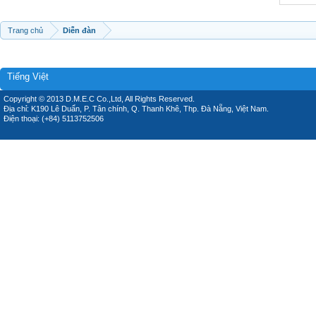
Trang chủ
Diễn đàn
Tiếng Việt
Copyright © 2013 D.M.E.C Co.,Ltd, All Rights Reserved.
Địa chỉ: K190 Lê Duẩn, P. Tân chính, Q. Thanh Khê, Thp. Đà Nẵng, Việt Nam.
Điện thoại: (+84) 5113752506