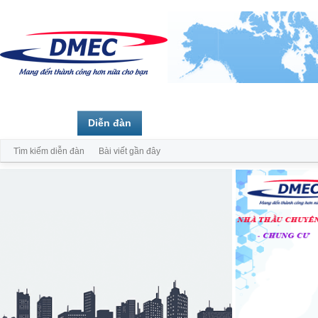
Trang chủ
Diễn đàn
Thành viên
Tìm kiếm diễn đàn
Bài viết gần đây