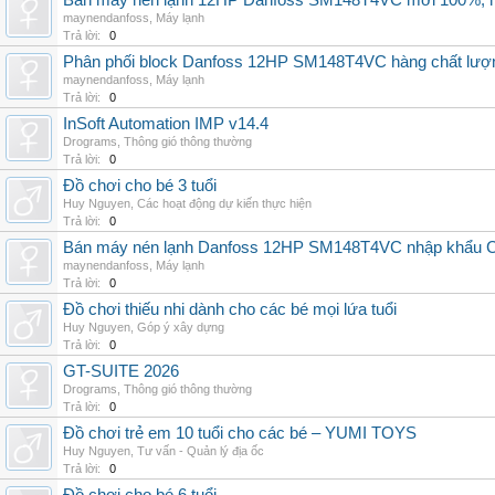
Bán máy nén lạnh 12HP Danfoss SM148T4VC mới 100%, hà
maynendanfoss
,
Máy lạnh
Trả lời:
0
Phân phối block Danfoss 12HP SM148T4VC hàng chất lượng
maynendanfoss
,
Máy lạnh
Trả lời:
0
InSoft Automation IMP v14.4
Drograms
,
Thông gió thông thường
Trả lời:
0
Đồ chơi cho bé 3 tuổi
Huy Nguyen
,
Các hoạt động dự kiến thực hiện
Trả lời:
0
Bán máy nén lạnh Danfoss 12HP SM148T4VC nhập khẩu China
maynendanfoss
,
Máy lạnh
Trả lời:
0
Đồ chơi thiếu nhi dành cho các bé mọi lứa tuổi
Huy Nguyen
,
Góp ý xây dựng
Trả lời:
0
GT-SUITE 2026
Drograms
,
Thông gió thông thường
Trả lời:
0
Đồ chơi trẻ em 10 tuổi cho các bé – YUMI TOYS
Huy Nguyen
,
Tư vấn - Quản lý địa ốc
Trả lời:
0