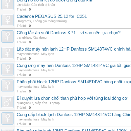
Đồng hồ đo nhiệt độ đường ống dầu khí
Linhbilalo
,
Các thiết bị khác
Trả lời:
0
Cadence PEGASUS 25.12 for IC251
Drograms
,
Thông gió thông thường
Trả lời:
0
Công tắc áp suất Danfoss KP1 – vì sao nên lựa chọn?
trangbilalo
,
Xây dựng
Trả lời:
0
Lắp đặt máy nén lạnh 12HP Danfoss SM148T4VC chính hãng, 
maynendanfoss
,
Máy lạnh
Trả lời:
0
Cung ứng máy nén Danfoss 12HP SM148T4VC giá tốt, giao h
maynendanfoss
,
Máy lạnh
Trả lời:
0
Phân phối block 12HP Danfoss SM148T4VC hàng chất lượng,
maynendanfoss
,
Máy lạnh
Trả lời:
0
Bí quyết lựa chọn chổi than phù hợp với từng loại động cơ
quanglan77
,
Máy tính - Laptop
Trả lời:
0
Cung cấp block lạnh Danfoss 12HP SM148T4VC hàng China, g
maynendanfoss
,
Máy lạnh
Trả lời:
0