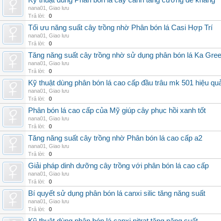
Kỹ thuật dùng Phân bón lá cây cảnh tăng cường đề kháng
nana01
,
Giao lưu
Trả lời:
0
Tối ưu năng suất cây trồng nhờ Phân bón lá Casi Hợp Trí
nana01
,
Giao lưu
Trả lời:
0
Tăng năng suất cây trồng nhờ sử dụng phân bón lá Ka Gre
nana01
,
Giao lưu
Trả lời:
0
Kỹ thuật dùng phân bón lá cao cấp đầu trâu mk 501 hiệu qu
nana01
,
Giao lưu
Trả lời:
0
Phân bón lá cao cấp của Mỹ giúp cây phục hồi xanh tốt
nana01
,
Giao lưu
Trả lời:
0
Tăng năng suất cây trồng nhờ Phân bón lá cao cấp a2
nana01
,
Giao lưu
Trả lời:
0
Giải pháp dinh dưỡng cây trồng với phân bón lá cao cấp
nana01
,
Giao lưu
Trả lời:
0
Bí quyết sử dụng phân bón lá canxi silic tăng năng suất
nana01
,
Giao lưu
Trả lời:
0