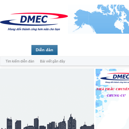
Trang chủ
Diễn đàn
Thành viên
Tìm kiếm diễn đàn
Bài viết gần đây