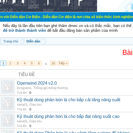
 Cơ Điện - Diễn đàn Cơ điện là nơi chia sẽ kiến thức kinh nghiệm trong lãnh v
Nếu đây là lần đầu tiên bạn ghé thăm dmec.vn và có thắc mắc, bạn có th
để trở thành thành viên
để bắt đầu đăng bán sản phẩm của mình.
Trang chủ
Diễn đàn
Bài
1
2
3
4
5
6
→
10
Tiếp >
TIÊU ĐỀ
Openwind 2024 v2.0
Drograms
,
Thông gió thông thường
Trả lời:
0
Kỹ thuật dùng phân bón lá cho bắp cải tăng năng suất
nana01
,
Giao lưu
Trả lời:
0
Kỹ thuật dùng phân bón lá cho bắp đạt năng suất cao
nana01
,
Giao lưu
Trả lời:
0