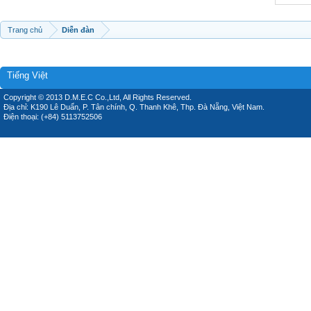
Trang chủ
Diễn đàn
Tiếng Việt
Copyright © 2013 D.M.E.C Co.,Ltd, All Rights Reserved.
Địa chỉ: K190 Lê Duẩn, P. Tân chính, Q. Thanh Khê, Thp. Đà Nẵng, Việt Nam.
Điện thoại: (+84) 5113752506