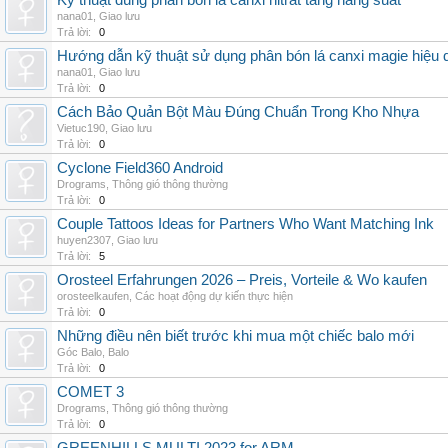
Kỹ thuật dùng phân bón lá canxi nitrat tăng năng suất
nana01
,
Giao lưu
Trả lời:
0
Hướng dẫn kỹ thuật sử dụng phân bón lá canxi magie hiệu 
nana01
,
Giao lưu
Trả lời:
0
Cách Bảo Quản Bột Màu Đúng Chuẩn Trong Kho Nhựa
Vietuc190
,
Giao lưu
Trả lời:
0
Cyclone Field360 Android
Drograms
,
Thông gió thông thường
Trả lời:
0
Couple Tattoos Ideas for Partners Who Want Matching Ink
huyen2307
,
Giao lưu
Trả lời:
5
Orosteel Erfahrungen 2026 – Preis, Vorteile & Wo kaufen
orosteelkaufen
,
Các hoạt động dự kiến thực hiện
Trả lời:
0
Những điều nên biết trước khi mua một chiếc balo mới
Góc Balo
,
Balo
Trả lời:
0
COMET 3
Drograms
,
Thông gió thông thường
Trả lời:
0