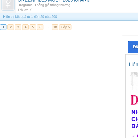
GREENHILLS MULTI 2023 for ARM
Drograms
,
Thông gió thông thường
Trả lời:
0
Hiển thị kết quả từ 1 đến 20 của 200
1
2
3
4
5
6
→
10
Tiếp >
Đă
Liê