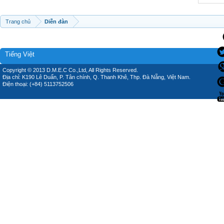
Trang chủ
Diễn đàn
Tiếng Việt
Copyright © 2013 D.M.E.C Co.,Ltd, All Rights Reserved.
Địa chỉ: K190 Lê Duẩn, P. Tân chính, Q. Thanh Khê, Thp. Đà Nẵng, Việt Nam.
Điện thoại: (+84) 5113752506