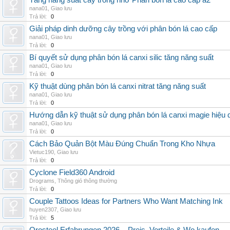
Tăng năng suất cây trồng nhờ Phân bón lá cao cấp a2
nana01
,
Giao lưu
Trả lời:
0
Giải pháp dinh dưỡng cây trồng với phân bón lá cao cấp
nana01
,
Giao lưu
Trả lời:
0
Bí quyết sử dụng phân bón lá canxi silic tăng năng suất
nana01
,
Giao lưu
Trả lời:
0
Kỹ thuật dùng phân bón lá canxi nitrat tăng năng suất
nana01
,
Giao lưu
Trả lời:
0
Hướng dẫn kỹ thuật sử dụng phân bón lá canxi magie hiệu 
nana01
,
Giao lưu
Trả lời:
0
Cách Bảo Quản Bột Màu Đúng Chuẩn Trong Kho Nhựa
Vietuc190
,
Giao lưu
Trả lời:
0
Cyclone Field360 Android
Drograms
,
Thông gió thông thường
Trả lời:
0
Couple Tattoos Ideas for Partners Who Want Matching Ink
huyen2307
,
Giao lưu
Trả lời:
5