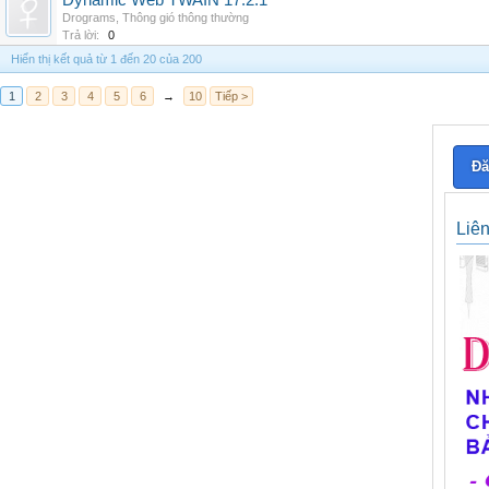
Dynamic Web TWAIN 17.2.1
Drograms
,
Thông gió thông thường
Trả lời:
0
Hiển thị kết quả từ 1 đến 20 của 200
1
2
3
4
5
6
→
10
Tiếp >
Đă
Liê