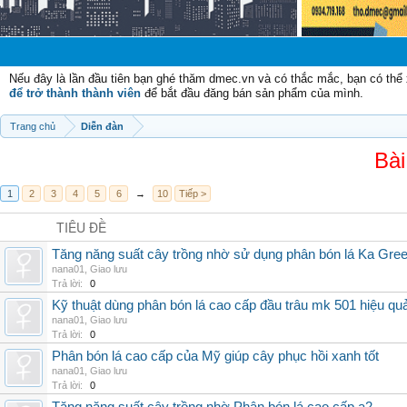
Chào 
Nếu đây là lần đầu tiên bạn ghé thăm dmec.vn và có thắc mắc, bạn có th
để trở thành thành viên
để bắt đầu đăng bán sản phẩm của mình.
Trang chủ
Diễn đàn
Bài
1
2
3
4
5
6
→
10
Tiếp >
TIÊU ĐỀ
Tăng năng suất cây trồng nhờ sử dụng phân bón lá Ka Gre
nana01
,
Giao lưu
Trả lời:
0
Kỹ thuật dùng phân bón lá cao cấp đầu trâu mk 501 hiệu qu
nana01
,
Giao lưu
Trả lời:
0
Phân bón lá cao cấp của Mỹ giúp cây phục hồi xanh tốt
nana01
,
Giao lưu
Trả lời:
0