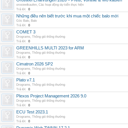
Orosteel Erfahrungen 2026 – Preis, Vorteile & Wo kaufen
orosteelkaufen
,
Các hoạt động dự kiến thực hiện
Trả lời:
0
Những điều nên biết trước khi mua một chiếc balo mới
Góc Balo
,
Balo
Trả lời:
0
COMET 3
Drograms
,
Thông gió thông thường
Trả lời:
0
GREENHILLS MULTI 2023 for ARM
Drograms
,
Thông gió thông thường
Trả lời:
0
Cimatron 2026 SP2
Drograms
,
Thông gió thông thường
Trả lời:
0
Plato v7.1
Drograms
,
Thông gió thông thường
Trả lời:
0
Plexos Project Management 2026 9.0
Drograms
,
Thông gió thông thường
Trả lời:
0
ECU Test 2023.1
Drograms
,
Thông gió thông thường
Trả lời:
0