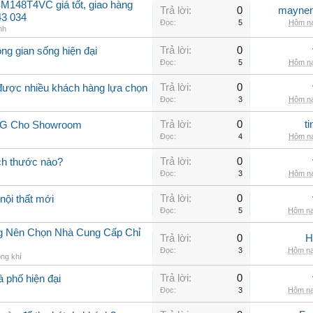
M148T4VC giá tốt, giao hàng
Trả lời:
0
maynen
43 034
Đọc:
5
Hôm na
nh
Trả lời:
0
ng gian sống hiện đại
Đọc:
5
Hôm na
Trả lời:
0
 được nhiều khách hàng lựa chọn
Đọc:
3
Hôm na
Trả lời:
0
t
 LG Cho Showroom
Đọc:
4
Hôm na
Trả lời:
0
ch thước nào?
Đọc:
3
Hôm na
Trả lời:
0
nội thất mới
Đọc:
5
Hôm na
ng Nên Chọn Nhà Cung Cấp Chỉ
Trả lời:
0
H
Đọc:
3
Hôm na
ng khí
Trả lời:
0
à phố hiện đại
Đọc:
3
Hôm na