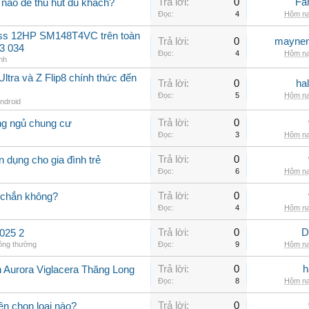
Trả lời:
0
Fa
nào để thu hút du khách?
Đọc:
4
Hôm na
oss 12HP SM148T4VC trên toàn
Trả lời:
0
maynen
3 034
Đọc:
4
Hôm na
nh
ltra và Z Flip8 chính thức đến
Trả lời:
0
ha
Đọc:
5
Hôm na
Android
Trả lời:
0
ng ngủ chung cư
Đọc:
3
Hôm na
Trả lời:
0
 dụng cho gia đình trẻ
Đọc:
6
Hôm na
Trả lời:
0
 chắn không?
Đọc:
4
Hôm na
Trả lời:
0
D
025 2
hông thường
Đọc:
9
Hôm na
Trả lời:
0
h
n Aurora Viglacera Thăng Long
Đọc:
8
Hôm na
Trả lời:
0
ên chọn loại nào?