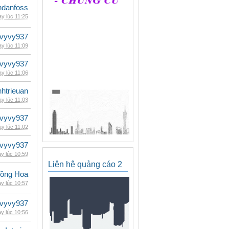
danfoss
y lúc 11:25
vyvy937
y lúc 11:09
vyvy937
y lúc 11:06
inhtrieuan
y lúc 11:03
vyvy937
y lúc 11:02
vyvy937
y lúc 10:59
Liên hệ quảng cáo 2
ồng Hoa
y lúc 10:57
vyvy937
y lúc 10:56