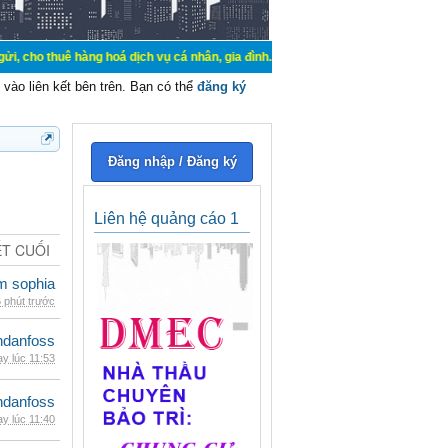
hàng hoá dịch vụ cá nhân, gia đình. Mua bán, ký gửi, cho thuê thiết bị hệ thố
vào liên kết bên trên. Bạn có thể
đăng ký
Đăng nhập / Đăng ký
Liên hệ quảng cáo 1
ẾT CUỐI
am sophia
 phút trước
danfoss
y lúc 11:53
danfoss
y lúc 11:40