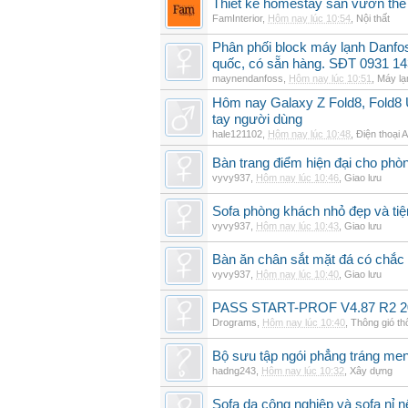
Thiết kế homestay sân vườn thế 
FamInterior
,
Hôm nay lúc 10:54
,
Nội thất
Phân phối block máy lạnh Danf
quốc, có sẵn hàng. SĐT 0931 14
maynendanfoss
,
Hôm nay lúc 10:51
,
Máy lạ
Hôm nay Galaxy Z Fold8, Fold8 U
tay người dùng
hale121102
,
Hôm nay lúc 10:48
,
Điện thoại 
Bàn trang điểm hiện đại cho phò
vyvy937
,
Hôm nay lúc 10:46
,
Giao lưu
Sofa phòng khách nhỏ đẹp và tiện
vyvy937
,
Hôm nay lúc 10:43
,
Giao lưu
Bàn ăn chân sắt mặt đá có chắc
vyvy937
,
Hôm nay lúc 10:40
,
Giao lưu
PASS START-PROF V4.87 R2 2
Drograms
,
Hôm nay lúc 10:40
,
Thông gió t
Bộ sưu tập ngói phẳng tráng me
hadng243
,
Hôm nay lúc 10:32
,
Xây dựng
Sofa da công nghiệp và sofa nỉ n