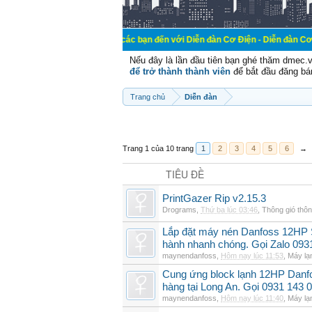
Chào mừng các bạn đến với Diễn đàn Cơ Điện - Diễn đàn Cơ điện là nơi ch
Nếu đây là lần đầu tiên bạn ghé thăm dmec.
để trở thành thành viên
để bắt đầu đăng bá
Trang chủ
Diễn đàn
Trang 1 của 10 trang
1
2
3
4
5
6
→
TIÊU ĐỀ
PrintGazer Rip v2.15.3
Drograms
,
Thứ ba lúc 03:46
,
Thông gió thô
Lắp đặt máy nén Danfoss 12HP
hành nhanh chóng. Gọi Zalo 093
maynendanfoss
,
Hôm nay lúc 11:53
,
Máy lạ
Cung ứng block lạnh 12HP Danf
hàng tại Long An. Gọi 0931 143 
maynendanfoss
,
Hôm nay lúc 11:40
,
Máy lạ