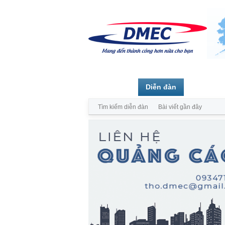
Trang chủ
Diễn đàn
Thành vi
Tìm kiếm diễn đàn
Bài viết gần đây