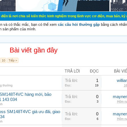
ia sẽ kiến thức kinh nghiệm trong lãnh vực cơ điện, mua bán, ký gửi, cho thuê 
vn và có thắc mắc, bạn có thể xem
các câu hỏi thường gặp
bằng cách nhấn 
n sản phẩm của mình.
Bài viết gần đây
10
Tiếp >
TRẢ LỜI
ĐỌC
BÀI VI
Trả lời:
1
willi
ng thường
Đọc:
19
16
 SM148T4VC hàng mới, bảo
Trả lời:
0
maynen
1 143 034
Đọc:
3
Hôm na
nh
oss SM148T4VC giá ưu đãi, giao
Trả lời:
0
maynen
034
Đọc:
6
Hôm na
nh