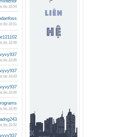
mInterior
y lúc 10:54
danfoss
y lúc 10:51
le121102
y lúc 10:48
vyvy937
y lúc 10:46
vyvy937
y lúc 10:43
vyvy937
y lúc 10:40
rograms
y lúc 10:40
adng243
y lúc 10:32
vyvy937