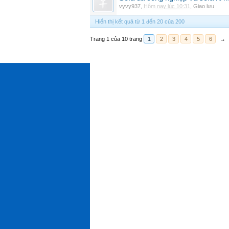
vyvy937
,
Hôm nay lúc 10:31
,
Giao lưu
Hiển thị kết quả từ 1 đến 20 của 200
Trang 1 của 10 trang
1
2
3
4
5
6
→