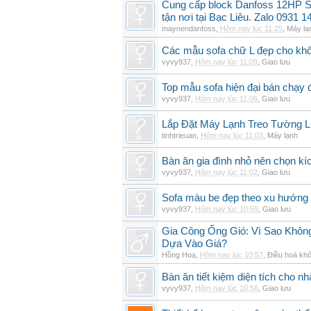
Cung cấp block Danfoss 12HP S
tận nơi tại Bạc Liêu. Zalo 0931 1
maynendanfoss
,
Hôm nay lúc 11:25
,
Máy lạ
Các mẫu sofa chữ L đẹp cho khô
vyvy937
,
Hôm nay lúc 11:09
,
Giao lưu
Top mẫu sofa hiện đại bán chạy
vyvy937
,
Hôm nay lúc 11:06
,
Giao lưu
Lắp Đặt Máy Lạnh Treo Tường
tinhtrieuan
,
Hôm nay lúc 11:03
,
Máy lạnh
Bàn ăn gia đình nhỏ nên chọn kí
vyvy937
,
Hôm nay lúc 11:02
,
Giao lưu
Sofa màu be đẹp theo xu hướng 
vyvy937
,
Hôm nay lúc 10:59
,
Giao lưu
Gia Công Ống Gió: Vì Sao Khô
Dựa Vào Giá?
Hồng Hoa
,
Hôm nay lúc 10:57
,
Điều hoà khô
Bàn ăn tiết kiệm diện tích cho nh
vyvy937
,
Hôm nay lúc 10:56
,
Giao lưu