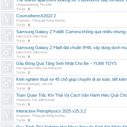
The Manor apartment looking for 3 bedrooms fully furnitur
z3nguyenphong
,
Phụ kiện
Trả lời:
5
CosmothermX2022 2
Drograms
,
Thông gió thông thường
Trả lời:
0
Samsung Galaxy Z Fold8: Camera không quá nhiều nhưng 
hale121102
,
Điện thoại
Trả lời:
0
Samsung Galaxy Z Flip8 đạt chuẩn IP48, vậy dùng dưới m
hale121102
,
Điện thoại
Trả lời:
0
Gấu Bông Quà Tặng Sinh Nhật Cho Bé – YUMI TOYS
Huy Nguyen
,
Điều hoà không khí
Trả lời:
2
Kinh nghiệm thuê xe 45 chỗ giúp chuyến đi an toàn, tiết kiệ
wifimmarketing01
,
Liên kết
Trả lời:
0
Trạm Quan Trắc Khí Thải Và Cách Vận Hành Hiệu Quả Ch
nhattinseo
,
Các thiết bị khác
Trả lời:
0
Interactive Petrophysics 2025 v25.3.2
Drograms
,
Thông gió thông thường
Trả lời:
0