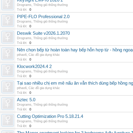
Keysight EMPro 2026 2
Drograms
,
Thông gió thông thường
Trả lời:
0
PIPE-FLO Professional 2.0
Drograms
,
Thông gió thông thường
Trả lời:
0
Deswik Suite v2026.1.2070
Drograms
,
Thông gió thông thường
Trả lời:
0
Nên chọn bếp từ hoàn toàn hay bếp hỗn hợp từ - hồng ngoại 
pthao6
,
Các đồ gia dụng khác
Trả lời:
0
Klocwork2024.4 2
Drograms
,
Thông gió thông thường
Trả lời:
0
Tại sao nhiều chị em mê nấu ăn vẫn thích dùng bếp hồng n
pthao6
,
Các đồ gia dụng khác
Trả lời:
0
Aztec 5.0
Drograms
,
Thông gió thông thường
Trả lời:
0
Cutting Optimization Pro 5.18.21.4
Drograms
,
Thông gió thông thường
Trả lời:
0