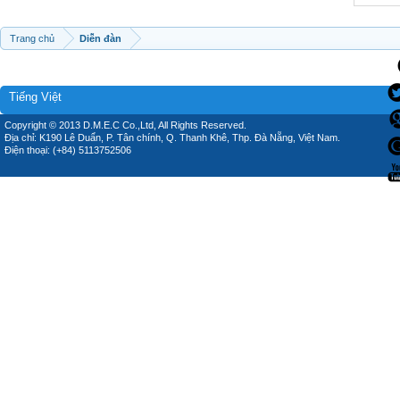
Trang chủ
Diễn đàn
Tiếng Việt
Copyright © 2013 D.M.E.C Co.,Ltd, All Rights Reserved.
Địa chỉ: K190 Lê Duẩn, P. Tân chính, Q. Thanh Khê, Thp. Đà Nẵng, Việt Nam.
Điện thoại: (+84) 5113752506