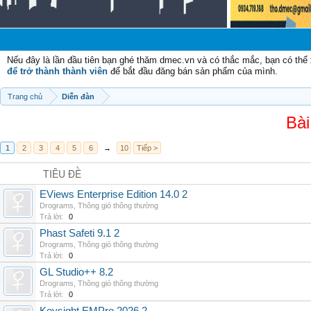
C
Nếu đây là lần đầu tiên bạn ghé thăm dmec.vn và có thắc mắc, bạn có th
để trở thành thành viên
để bắt đầu đăng bán sản phẩm của mình.
Trang chủ
Diễn đàn
Bài
1
2
3
4
5
6
→
10
Tiếp >
TIÊU ĐỀ
EViews Enterprise Edition 14.0 2
Drograms
,
Thông gió thông thường
Trả lời:
0
Phast Safeti 9.1 2
Drograms
,
Thông gió thông thường
Trả lời:
0
GL Studio++ 8.2
Drograms
,
Thông gió thông thường
Trả lời:
0