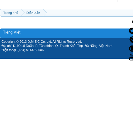
Trang chủ
Diễn đàn
Tiếng Việt
Copyright © 2013 D.M.E.C Co.,Ltd, All Rights Reserved.
Địa chỉ: K190 Lê Duẩn, P. Tân chính, Q. Thanh Khê, Thp. Đà Nẵng, Việt Nam.
Điện thoại: (+84) 5113752506