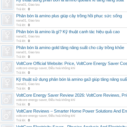
Kỹ thuật dùng phân bón lá amino quelant fe tăng năng suất
nana01
,
Giao lưu
Trả lời:
0
Phân bón lá amino plus giúp cây trồng hồi phục sức sống
nana01
,
Giao lưu
Trả lời:
0
Phân bón lá amino là gì? Kỹ thuật canh tác hiệu quả cao
nana01
,
Giao lưu
Trả lời:
0
Phân bón lá amino gold tăng năng suất cho cây trồng khỏe
nana01
,
Giao lưu
Trả lời:
0
VoltCore Official Website: Price, VoltCore Energy Saver Co
voltcore-energy-saver
,
Điều hoà không khí
Trả lời:
0
Kỹ thuật sử dụng phân bón lá amino ga3 giúp tăng năng suấ
nana01
,
Giao lưu
Trả lời:
0
VoltCore Energy Saver Review 2026: VoltCore Reviews, Pric
voltcore-energy-saver
,
Điều hoà không khí
Trả lời:
0
VoltCare Reviews – Smarter Home Power Solutions And Ene
voltcore-energy-saver
,
Điều hoà không khí
Trả lời:
0