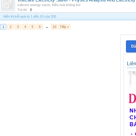
VoltCare Electricity Saver - Physics Analysis And Electrici
voltcore-energy-saver
,
Điều hoà không khí
Trả lời:
0
Hiển thị kết quả từ 1 đến 20 của 200
1
2
3
4
5
6
→
10
Tiếp >
Đă
Liê