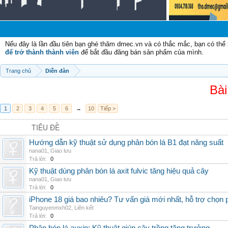
Chào
Nếu đây là lần đầu tiên bạn ghé thăm dmec.vn và có thắc mắc, bạn có th
để trở thành thành viên
để bắt đầu đăng bán sản phẩm của mình.
Trang chủ
Diễn đàn
Bài
1
2
3
4
5
6
→
10
Tiếp >
TIÊU ĐỀ
Hướng dẫn kỹ thuật sử dụng phân bón lá B1 đạt năng suất
nana01
,
Giao lưu
Trả lời:
0
Kỹ thuật dùng phân bón lá axit fulvic tăng hiệu quả cây
nana01
,
Giao lưu
Trả lời:
0
iPhone 18 giá bao nhiêu? Tư vấn giá mới nhất, hỗ trợ chọn
Tainguyenmxh02
,
Liên kết
Trả lời:
0