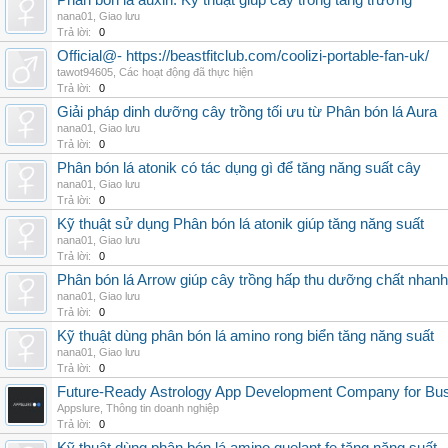
Phân bón lá auxin: Kỹ thuật giúp cây trồng tăng trưởng
nana01
,
Giao lưu
Trả lời:
0
Official@- https://beastfitclub.com/coolizi-portable-fan-uk/
tawot94605
,
Các hoạt động đã thực hiện
Trả lời:
0
Giải pháp dinh dưỡng cây trồng tối ưu từ Phân bón lá Aura
nana01
,
Giao lưu
Trả lời:
0
Phân bón lá atonik có tác dụng gì để tăng năng suất cây
nana01
,
Giao lưu
Trả lời:
0
Kỹ thuật sử dụng Phân bón lá atonik giúp tăng năng suất
nana01
,
Giao lưu
Trả lời:
0
Phân bón lá Arrow giúp cây trồng hấp thu dưỡng chất nhanh
nana01
,
Giao lưu
Trả lời:
0
Kỹ thuật dùng phân bón lá amino rong biển tăng năng suất
nana01
,
Giao lưu
Trả lời:
0
Future-Ready Astrology App Development Company for Bu
Appslure
,
Thông tin doanh nghiệp
Trả lời:
0