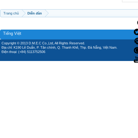
Trang chủ
Diễn đàn
Tiếng Việt
Copyright © 2013 D.M.E.C Co.,Ltd, All Rights Reserved.
Địa chỉ: K190 Lê Duẩn, P. Tân chính, Q. Thanh Khê, Thp. Đà Nẵng, Việt Nam.
Điện thoại: (+84) 5113752506