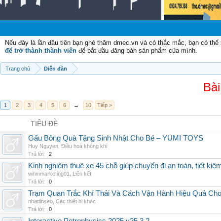
C
Nếu đây là lần đầu tiên bạn ghé thăm dmec.vn và có thắc mắc, bạn có th
để trở thành thành viên
để bắt đầu đăng bán sản phẩm của mình.
Trang chủ
Diễn đàn
Bài
1
2
3
4
5
6
→
10
Tiếp >
TIÊU ĐỀ
Gấu Bông Quà Tặng Sinh Nhật Cho Bé – YUMI TOYS
Huy Nguyen
,
Điều hoà không khí
Trả lời:
2
Kinh nghiệm thuê xe 45 chỗ giúp chuyến đi an toàn, tiết kiệ
wifimmarketing01
,
Liên kết
Trả lời:
0
Trạm Quan Trắc Khí Thải Và Cách Vận Hành Hiệu Quả Ch
nhattinseo
,
Các thiết bị khác
Trả lời:
0