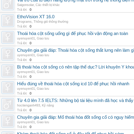
Vai trò của tủ điện năng lượng mặt trời trong hệ thống điện m
Saigonsolar
,
Các thiết bị khác
Trả lời:
0
EthoVision XT 16.0
Drograms
,
Thông gió thông thường
Trả lời:
0
Thoái hóa cột sống uống gì để phục hồi vận động an toàn
uyenuyen01
,
Giao lưu
Trả lời:
0
Chuyên gia giải đáp: Thoái hóa cột sống thắt lưng nên làm g
uyenuyen01
,
Giao lưu
Trả lời:
0
Bị thoái hóa cột sống có nên tập thể dục? Lời khuyên Y kho
uyenuyen01
,
Giao lưu
Trả lời:
0
Hiểu đúng về thoái hóa cột sống icd 10 để phục hồi nhanh
uyenuyen01
,
Giao lưu
Trả lời:
0
Từ 4.0 lên 7.5 IELTS: Những bộ tài liệu mình đã học và thấy
hoctienganh493
,
Kỹ năng
Trả lời:
0
Chuyên gia giải đáp: Mổ thoái hóa đốt sống cổ có nguy hiể
uyenuyen01
,
Giao lưu
Trả lời:
0