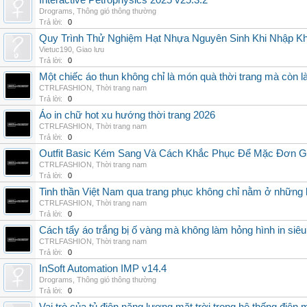
Interactive Petrophysics 2025 v25.3.2
Drograms
,
Thông gió thông thường
Trả lời:
0
Quy Trình Thử Nghiệm Hạt Nhựa Nguyên Sinh Khi Nhập K
Vietuc190
,
Giao lưu
Trả lời:
0
Một chiếc áo thun không chỉ là món quà thời trang mà còn 
CTRLFASHION
,
Thời trang nam
Trả lời:
0
Áo in chữ hot xu hướng thời trang 2026
CTRLFASHION
,
Thời trang nam
Trả lời:
0
Outfit Basic Kém Sang Và Cách Khắc Phục Để Mặc Đơn 
CTRLFASHION
,
Thời trang nam
Trả lời:
0
Tinh thần Việt Nam qua trang phục không chỉ nằm ở những 
CTRLFASHION
,
Thời trang nam
Trả lời:
0
Cách tẩy áo trắng bị ố vàng mà không làm hỏng hình in siêu
CTRLFASHION
,
Thời trang nam
Trả lời:
0
InSoft Automation IMP v14.4
Drograms
,
Thông gió thông thường
Trả lời:
0