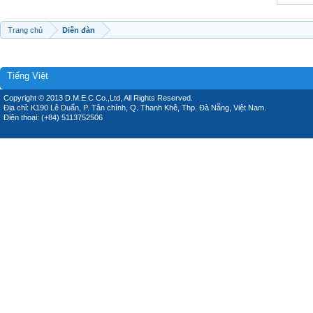
Trang chủ
Diễn đàn
Tiếng Việt
Copyright © 2013 D.M.E.C Co.,Ltd, All Rights Reserved.
Địa chỉ: K190 Lê Duẩn, P. Tân chính, Q. Thanh Khê, Thp. Đà Nẵng, Việt Nam.
Điện thoại: (+84) 5113752506