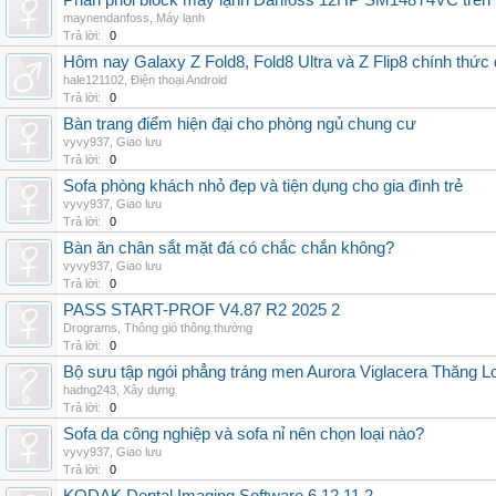
Phân phối block máy lạnh Danfoss 12HP SM148T4VC trên t
maynendanfoss
,
Máy lạnh
Trả lời:
0
Hôm nay Galaxy Z Fold8, Fold8 Ultra và Z Flip8 chính thức
hale121102
,
Điện thoại Android
Trả lời:
0
Bàn trang điểm hiện đại cho phòng ngủ chung cư
vyvy937
,
Giao lưu
Trả lời:
0
Sofa phòng khách nhỏ đẹp và tiện dụng cho gia đình trẻ
vyvy937
,
Giao lưu
Trả lời:
0
Bàn ăn chân sắt mặt đá có chắc chắn không?
vyvy937
,
Giao lưu
Trả lời:
0
PASS START-PROF V4.87 R2 2025 2
Drograms
,
Thông gió thông thường
Trả lời:
0
Bộ sưu tập ngói phẳng tráng men Aurora Viglacera Thăng L
hadng243
,
Xây dựng
Trả lời:
0
Sofa da công nghiệp và sofa nỉ nên chọn loại nào?
vyvy937
,
Giao lưu
Trả lời:
0