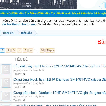
iễn đàn Cơ Điện - Diễn đàn Cơ điện là nơi chia sẽ kiến thức kinh nghiệm trong 
Nếu đây là lần đầu tiên bạn ghé thăm dmec.vn và có thắc mắc, bạn có th
để trở thành thành viên
để bắt đầu đăng bán sản phẩm của mình.
Trang chủ
Diễn đàn
Bài
1
2
3
4
5
6
→
10
Tiếp >
TIÊU ĐỀ
Lắp đặt máy nén Danfoss 12HP SM148T4VC hàng mới, bảo 
maynendanfoss
,
Máy lạnh
Trả lời:
0
Cung ứng block lạnh 12HP Danfoss SM148T4VC giá ưu đãi, 
maynendanfoss
,
Máy lạnh
Trả lời:
0
Cung cấp block Danfoss 12HP SM148T4VC giá tốt, giao hàng
maynendanfoss
,
Máy lạnh
Trả lời:
0