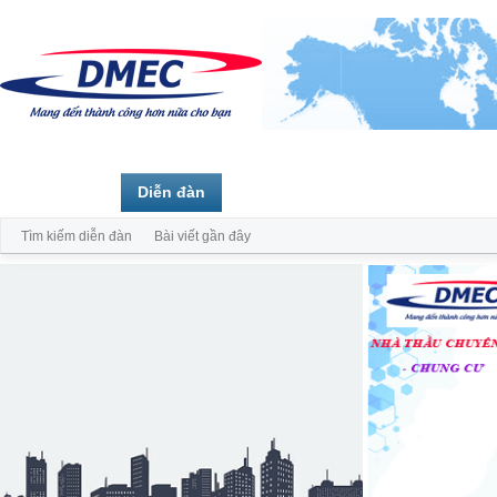
Trang chủ
Diễn đàn
Thành viên
Tìm kiếm diễn đàn
Bài viết gần đây