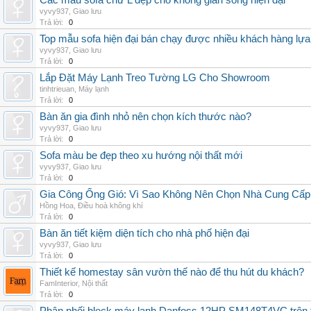
Các mẫu sofa chữ L đẹp cho không gian sống hiện đại
vyvy937
,
Giao lưu
Trả lời:
0
Top mẫu sofa hiện đại bán chạy được nhiều khách hàng lự
vyvy937
,
Giao lưu
Trả lời:
0
Lắp Đặt Máy Lạnh Treo Tường LG Cho Showroom
tinhtrieuan
,
Máy lạnh
Trả lời:
0
Bàn ăn gia đình nhỏ nên chọn kích thước nào?
vyvy937
,
Giao lưu
Trả lời:
0
Sofa màu be đẹp theo xu hướng nội thất mới
vyvy937
,
Giao lưu
Trả lời:
0
Gia Công Ống Gió: Vì Sao Không Nên Chọn Nhà Cung Cấp
Hồng Hoa
,
Điều hoà không khí
Trả lời:
0
Bàn ăn tiết kiệm diện tích cho nhà phố hiện đại
vyvy937
,
Giao lưu
Trả lời:
0
Thiết kế homestay sân vườn thế nào để thu hút du khách?
FamInterior
,
Nội thất
Trả lời:
0