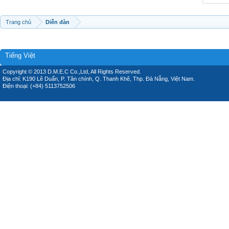
Trang chủ
Diễn đàn
Tiếng Việt
Copyright © 2013 D.M.E.C Co.,Ltd, All Rights Reserved.
Địa chỉ: K190 Lê Duẩn, P. Tân chính, Q. Thanh Khê, Thp. Đà Nẵng, Việt Nam.
Điện thoại: (+84) 5113752506