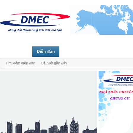
Trang chủ
Diễn đàn
Thành viên
Tìm kiếm diễn đàn
Bài viết gần đây