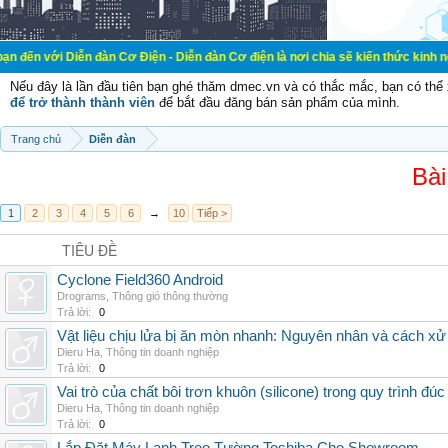
ễn đàn Cơ Điện - Diễn đàn Cơ điện là nơi chia sẽ kiến thức kinh nghiệm trong l
Nếu đây là lần đầu tiên bạn ghé thăm dmec.vn và có thắc mắc, bạn có th
để trở thành thành viên
để bắt đầu đăng bán sản phẩm của mình.
Trang chủ
Diễn đàn
Bài
1
2
3
4
5
6
→
10
Tiếp >
TIÊU ĐỀ
Cyclone Field360 Android
Drograms
,
Thông gió thông thường
Trả lời:
0
Vật liệu chịu lửa bị ăn mòn nhanh: Nguyên nhân và cách xử 
Dieru Ha
,
Thông tin doanh nghiệp
Trả lời:
0
Vai trò của chất bôi trơn khuôn (silicone) trong quy trình đ
Dieru Ha
,
Thông tin doanh nghiệp
Trả lời:
0