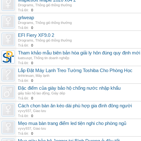
Maplesoft Maple 2026 x64 2
Drograms
,
Thông gió thông thường
Trả lời:
0
grlweap
Drograms
,
Thông gió thông thường
Trả lời:
0
EFI Fiery XF9.0 2
Drograms
,
Thông gió thông thường
Trả lời:
0
Tham khảo mẫu biên bản hòa giải ly hôn đúng quy định mới
luatsuspt
,
Thông tin doanh nghiệp
Trả lời:
0
Lắp Đặt Máy Lạnh Treo Tường Toshiba Cho Phòng Học
tinhtrieuan
,
Máy lạnh
Trả lời:
0
Đặc điểm của giày bảo hộ chống nước nhập khẩu
giày bảo hộ lao động
,
Giày dép
Trả lời:
0
Cách chọn bàn ăn kéo dài phù hợp gia đình đông người
vyvy937
,
Giao lưu
Trả lời:
0
Mẹo mua bàn trang điểm led tiện nghi cho phòng ngủ
vyvy937
,
Giao lưu
Trả lời:
0