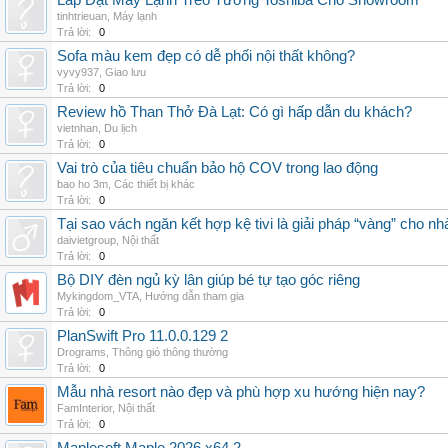
Lắp Đặt Máy Lạnh Treo Tường Toshiba Cho Showroom
tinhtrieuan
,
Máy lạnh
Trả lời:
0
Sofa màu kem đẹp có dễ phối nội thất không?
vyvy937
,
Giao lưu
Trả lời:
0
Review hồ Than Thở Đà Lạt: Có gì hấp dẫn du khách?
vietnhan
,
Du lịch
Trả lời:
0
Vai trò của tiêu chuẩn bảo hộ COV trong lao động
bao ho 3m
,
Các thiết bị khác
Trả lời:
0
Tại sao vách ngăn kết hợp kệ tivi là giải pháp “vàng” cho nh
daivietgroup
,
Nội thất
Trả lời:
0
Bộ DIY đèn ngủ kỳ lân giúp bé tự tạo góc riêng
Mykingdom_VTA
,
Hướng dẫn tham gia
Trả lời:
0
PlanSwift Pro 11.0.0.129 2
Drograms
,
Thông gió thông thường
Trả lời:
0
Mẫu nhà resort nào đẹp và phù hợp xu hướng hiện nay?
FamInterior
,
Nội thất
Trả lời:
0