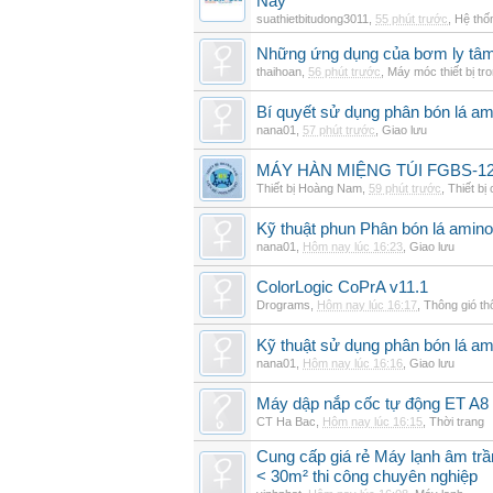
Nay
suathietbitudong3011
,
55 phút trước
,
Hệ thố
Những ứng dụng của bơm ly tâm 
thaihoan
,
56 phút trước
,
Máy móc thiết bị tr
Bí quyết sử dụng phân bón lá am
nana01
,
57 phút trước
,
Giao lưu
MÁY HÀN MIỆNG TÚI FGBS-12
Thiết bị Hoàng Nam
,
59 phút trước
,
Thiết bị
Kỹ thuật phun Phân bón lá amino
nana01
,
Hôm nay lúc 16:23
,
Giao lưu
ColorLogic CoPrA v11.1
Drograms
,
Hôm nay lúc 16:17
,
Thông gió t
Kỹ thuật sử dụng phân bón lá am
nana01
,
Hôm nay lúc 16:16
,
Giao lưu
Máy dập nắp cốc tự động ET A8
CT Ha Bac
,
Hôm nay lúc 16:15
,
Thời trang
Cung cấp giá rẻ Máy lạnh âm tr
< 30m² thi công chuyên nghiệp