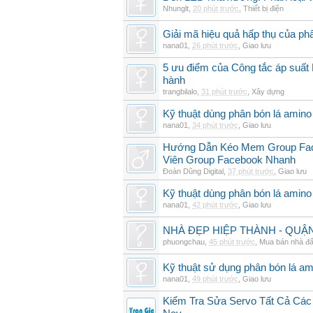
Nhunglt
,
20 phút trước
,
Thiết bị điện
Giải mã hiệu quả hấp thụ của ph
nana01
,
26 phút trước
,
Giao lưu
5 ưu điểm của Công tắc áp suất 
hành
trangbilalo
,
31 phút trước
,
Xây dựng
Kỹ thuật dùng phân bón lá amino 
nana01
,
34 phút trước
,
Giao lưu
Hướng Dẫn Kéo Mem Group Fac
Viên Group Facebook Nhanh
Đoàn Dũng Digital
,
37 phút trước
,
Giao lưu
Kỹ thuật dùng phân bón lá amino 
nana01
,
42 phút trước
,
Giao lưu
NHÀ ĐẸP HIỆP THÀNH - QUẬN 1
phuongchau
,
45 phút trước
,
Mua bán nhà đấ
Kỹ thuật sử dụng phân bón lá am
nana01
,
49 phút trước
,
Giao lưu
Kiểm Tra Sửa Servo Tất Cả Các