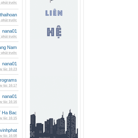
 phút trước
thaihoan
 phút trước
nana01
 phút trước
oàng Nam
 phút trước
nana01
y lúc 16:23
rograms
y lúc 16:17
nana01
y lúc 16:16
 Ha Bac
y lúc 16:15
vinhphat
y lúc 16:08