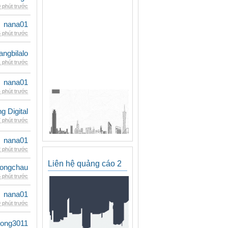
 phút trước
nana01
 phút trước
rangbilalo
 phút trước
nana01
 phút trước
 Digital
 phút trước
nana01
 phút trước
Liên hệ quảng cáo 2
ongchau
 phút trước
nana01
 phút trước
udong3011