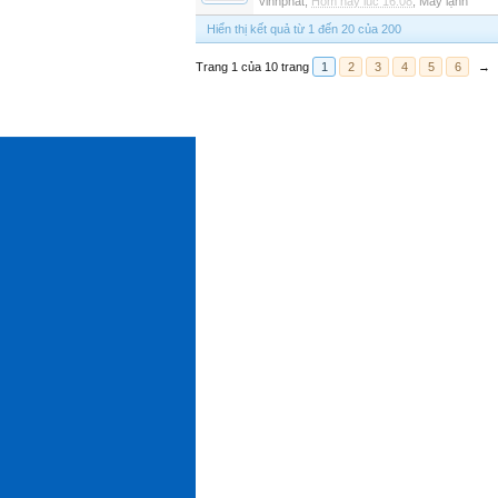
vinhphat
,
Hôm nay lúc 16:08
,
Máy lạnh
Hiển thị kết quả từ 1 đến 20 của 200
Trang 1 của 10 trang
1
2
3
4
5
6
→