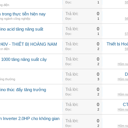
Đọc:
1
55
ng điện
Trả lời:
0
trong thực tiễn hiện nay
ong ngành công nghiệp
Đọc:
1
56
Trả lời:
0
ino acid tăng năng suất
Đọc:
1
57
Trả lời:
0
Thiết bị H
40V - THIẾT BỊ HOÀNG NAM
 cơ điện
Đọc:
2
59
Trả lời:
0
 1000 tăng năng suất cây
Đọc:
2
Hôm na
Trả lời:
0
D
hông thường
Đọc:
3
Hôm na
Trả lời:
0
ino thúc đẩy tăng trưởng
Đọc:
2
Hôm na
Trả lời:
0
CT
Đọc:
2
Hôm na
ần Inverter 2.0HP cho không gian
Trả lời:
0
Đọc:
2
Hôm na