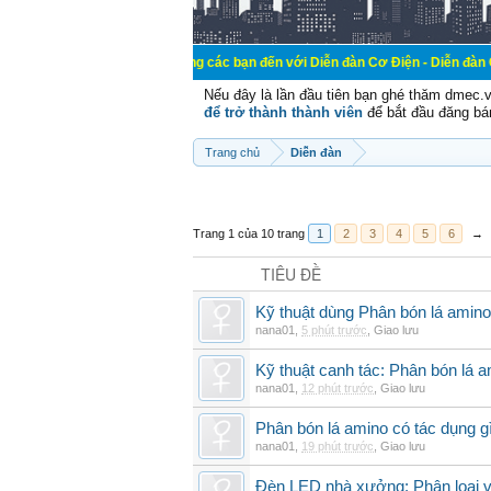
Chào mừng các bạn đến với Diễn đàn Cơ Điện - Diễn đàn Cơ điện là nơi 
Nếu đây là lần đầu tiên bạn ghé thăm dmec.
để trở thành thành viên
để bắt đầu đăng bá
Trang chủ
Diễn đàn
Trang 1 của 10 trang
1
2
3
4
5
6
→
TIÊU ĐỀ
Kỹ thuật dùng Phân bón lá amino
nana01
,
5 phút trước
,
Giao lưu
Kỹ thuật canh tác: Phân bón lá 
nana01
,
12 phút trước
,
Giao lưu
Phân bón lá amino có tác dụng gì
nana01
,
19 phút trước
,
Giao lưu
Đèn LED nhà xưởng: Phân loại và