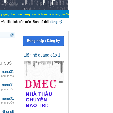
uê hàng hoá dịch vụ cá nhân, gia đình. Mua bán, ký gửi, cho thuê thiết bị hệ 
vào liên kết bên trên. Bạn có thể
đăng ký
Đăng nhập / Đăng ký
Liên hệ quảng cáo 1
ẾT CUỐI
nana01
 phút trước
nana01
 phút trước
nana01
 phút trước
Nhunglt