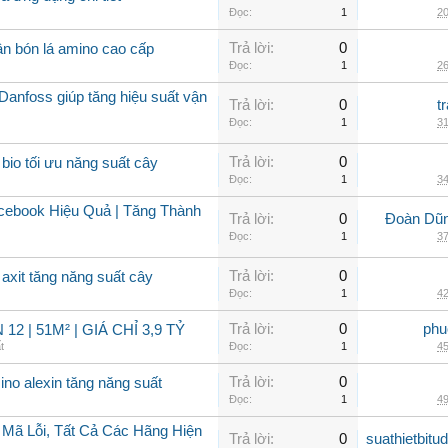
Đọc:
1
20
Trả lời:
0
ân bón lá amino cao cấp
Đọc:
1
26
Danfoss giúp tăng hiệu suất vận
Trả lời:
0
t
Đọc:
1
31
Trả lời:
0
bio tối ưu năng suất cây
Đọc:
1
34
ebook Hiệu Quả | Tăng Thành
Trả lời:
0
Đoàn Dũng
Đọc:
1
37
Trả lời:
0
axit tăng năng suất cây
Đọc:
1
42
Trả lời:
0
phu
2 | 51M² | GIÁ CHỈ 3,9 TỶ
t
Đọc:
1
45
Trả lời:
0
ino alexin tăng năng suất
Đọc:
1
49
 Mã Lỗi, Tất Cả Các Hãng Hiện
Trả lời:
0
suathietbit