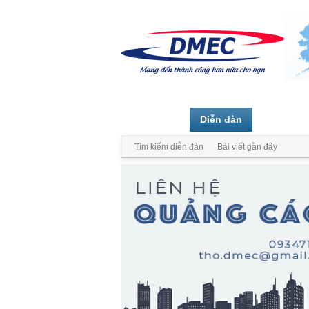
Trang chủ
Diễn đàn
Thành vi
Tìm kiếm diễn đàn
Bài viết gần đây