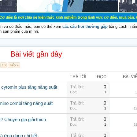
chia sẽ kiến thức kinh nghiệm trong lãnh vực cơ điện, mua bán, ký gửi, cho th
vn và có thắc mắc, bạn có thể xem
các câu hỏi thường gặp
bằng cách nhấn 
n sản phẩm của mình.
Bài viết gần đây
10
Tiếp >
TRẢ LỜI
ĐỌC
BÀI VI
Trả lời:
0
 cytomin plus tăng năng suất
Đọc:
1
5
Trả lời:
0
amino combi tăng năng suất
Đọc:
1
12
Trả lời:
0
? Chuyên gia giải thích
Đọc:
1
19
Trả lời:
0
 ứng dụng chi tiết