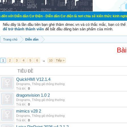
đàn Cơ Điện - Diễn đàn Cơ điện là nơi chia sẽ kiến thức kinh nghiệm trong lãn
Nếu đây là lần đầu tiên bạn ghé thăm dmec.vn và có thắc mắc, bạn có th
để trở thành thành viên
để bắt đầu đăng bán sản phẩm của mình.
Trang chủ
Diễn đàn
Bài
1
2
3
4
5
6
→
10
Tiếp >
TIÊU ĐỀ
QuickHMI V12.1.4
Drograms
,
Thông gió thông thường
Trả lời:
0
dragonvision 1.0 2
Drograms
,
Thông gió thông thường
Trả lời:
0
mimics v28 2
Drograms
,
Thông gió thông thường
Trả lời:
0