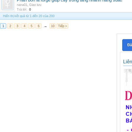
Phân bón lá forge giúp cây trồng tăng nhanh năng suất!
nana01
,
Giao lưu
Trả lời:
0
Hiển thị kết quả từ 1 đến 20 của 200
1
2
3
4
5
6
→
10
Tiếp >
Đă
Liê