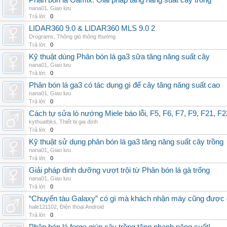
Phân bón lá Gamix: Giải pháp tăng năng suất cây trồng
nana01
,
Giao lưu
Trả lời:
0
LIDAR360 9.0 & LIDAR360 MLS 9.0 2
Drograms
,
Thông gió thông thường
Trả lời:
0
Kỹ thuật dùng Phân bón lá ga3 sữa tăng năng suất cây
nana01
,
Giao lưu
Trả lời:
0
Phân bón lá ga3 có tác dụng gì để cây tăng năng suất cao
nana01
,
Giao lưu
Trả lời:
0
Cách tự sửa lò nướng Miele báo lỗi, F5, F6, F7, F9, F21, F2
kythuatbks
,
Thiết bị gia đình
Trả lời:
0
Kỹ thuật sử dụng phân bón lá ga3 tăng năng suất cây trồng
nana01
,
Giao lưu
Trả lời:
0
Giải pháp dinh dưỡng vượt trội từ Phân bón lá gà trống
nana01
,
Giao lưu
Trả lời:
0
“Chuyến tàu Galaxy” có gì mà khách nhận máy cũng được đ
hale121102
,
Điện thoại Android
Trả lời:
0