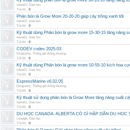
Kỹ thuật dùng phân bón lá grow more 30-10-10 tăng năng s
nana01
,
Giao lưu
Trả lời:
0
Phân bón lá Grow More 20-20-20 giúp cây trồng xanh tốt
nana01
,
Giao lưu
Trả lời:
0
Kỹ thuật dùng Phân bón lá grow more 15-30-15 tăng năng s
nana01
,
Giao lưu
Trả lời:
0
CODEV codev 2025.03
Drograms
,
Thông gió thông thường
Trả lời:
0
Kỹ thuật dùng Phân bón lá grow more 10-55-10 kích hoa cự
nana01
,
Giao lưu
Trả lời:
0
ExpressMarine v6.02.05
Drograms
,
Thông gió thông thường
Trả lời:
0
Kỹ thuật sử dụng phân bón lá Grow More tăng năng suất câ
nana01
,
Giao lưu
Trả lời:
0
DU HỌC CANADA: ALBERTA CÓ GÌ HẤP DẪN DU HỌC 
Leadgle
,
Đào tạo
Trả lời:
0