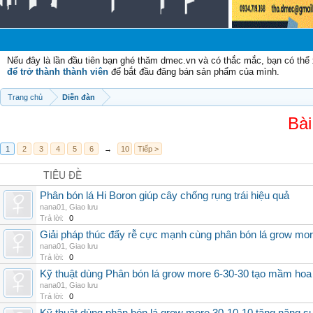
Chà
Nếu đây là lần đầu tiên bạn ghé thăm dmec.vn và có thắc mắc, bạn có th
để trở thành thành viên
để bắt đầu đăng bán sản phẩm của mình.
Trang chủ
Diễn đàn
Bài
1
2
3
4
5
6
→
10
Tiếp >
TIÊU ĐỀ
Phân bón lá Hi Boron giúp cây chống rụng trái hiệu quả
nana01
,
Giao lưu
Trả lời:
0
Giải pháp thúc đẩy rễ cực mạnh cùng phân bón lá grow mo
nana01
,
Giao lưu
Trả lời:
0
Kỹ thuật dùng Phân bón lá grow more 6-30-30 tạo mầm hoa
nana01
,
Giao lưu
Trả lời:
0