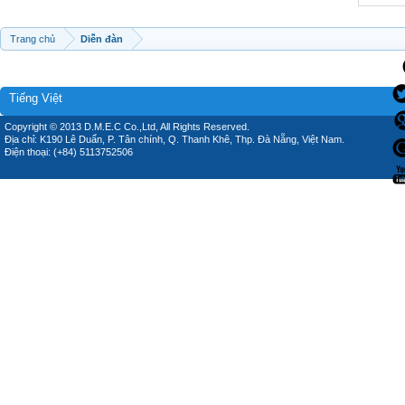
Trang chủ
Diễn đàn
Tiếng Việt
Copyright © 2013 D.M.E.C Co.,Ltd, All Rights Reserved.
Địa chỉ: K190 Lê Duẩn, P. Tân chính, Q. Thanh Khê, Thp. Đà Nẵng, Việt Nam.
Điện thoại: (+84) 5113752506