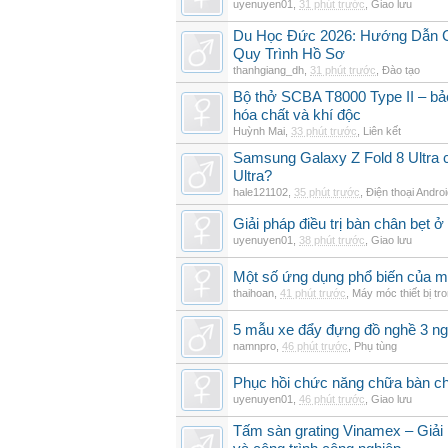
uyenuyen01
,
31 phút trước
,
Giao lưu
Du Học Đức 2026: Hướng Dẫn Chi
Quy Trình Hồ Sơ
thanhgiang_dh
,
31 phút trước
,
Đào tạo
Bộ thở SCBA T8000 Type II – bảo
hóa chất và khí độc
Huỳnh Mai
,
33 phút trước
,
Liên kết
Samsung Galaxy Z Fold 8 Ultra
Ultra?
hale121102
,
35 phút trước
,
Điện thoại Andro
Giải pháp điều trị bàn chân bẹt 
uyenuyen01
,
38 phút trước
,
Giao lưu
Một số ứng dụng phổ biến của 
thaihoan
,
41 phút trước
,
Máy móc thiết bị tr
5 mẫu xe đẩy đựng đồ nghề 3 n
namnpro
,
46 phút trước
,
Phụ tùng
Phục hồi chức năng chữa bàn ch
uyenuyen01
,
46 phút trước
,
Giao lưu
Tấm sàn grating Vinamex – Giải