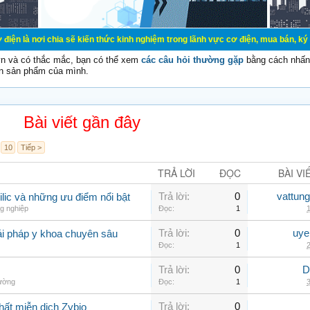
ia sẽ kiến thức kinh nghiệm trong lãnh vực cơ điện, mua bán, ký gửi, cho thuê
vn và có thắc mắc, bạn có thể xem
các câu hỏi thường gặp
bằng cách nhấn 
n sản phẩm của mình.
Bài viết gần đây
10
Tiếp >
TRẢ LỜI
ĐỌC
BÀI VI
Trả lời:
0
vattun
ilic và những ưu điểm nổi bật
g nghiệp
Đọc:
1
1
Trả lời:
0
uye
ải pháp y khoa chuyên sâu
Đọc:
1
2
Trả lời:
0
D
hường
Đọc:
1
3
Trả lời:
0
hất miễn dịch Zybio