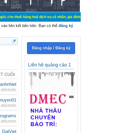
 hàng hoá dịch vụ cá nhân, gia đình. Mua bán, ký gửi, cho thuê thiết bị hệ thố
vào liên kết bên trên. Bạn có thể
đăng ký
Đăng nhập / Đăng ký
Liên hệ quảng cáo 1
ẾT CUỐI
ganhnhiet
 phút trước
nuyen01
 phút trước
rograms
 phút trước
DatViet