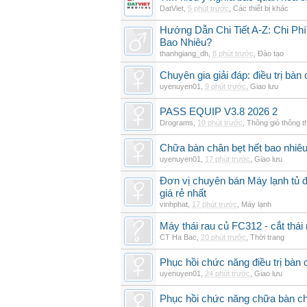
DatViet
,
5 phút trước
,
Các thiết bị khác
Hướng Dẫn Chi Tiết A-Z: Chi Ph
Bao Nhiêu?
thanhgiang_dh
,
8 phút trước
,
Đào tạo
Chuyên gia giải đáp: điều trị bàn 
uyenuyen01
,
9 phút trước
,
Giao lưu
PASS EQUIP V3.8 2026 2
Drograms
,
10 phút trước
,
Thông gió thông 
Chữa bàn chân bẹt hết bao nhiêu
uyenuyen01
,
17 phút trước
,
Giao lưu
Đơn vị chuyên bán Máy lạnh t
giá rẻ nhất
vinhphat
,
17 phút trước
,
Máy lạnh
Máy thái rau củ FC312 - cắt thá
CT Ha Bac
,
20 phút trước
,
Thời trang
Phục hồi chức năng điều trị bàn
uyenuyen01
,
24 phút trước
,
Giao lưu
Phục hồi chức năng chữa bàn ch