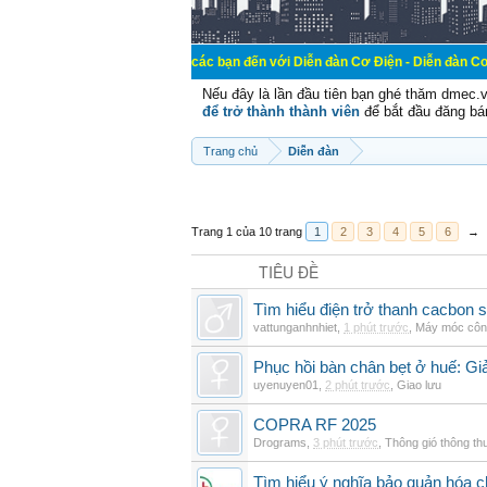
Chào mừng các bạn đến với Diễn đàn Cơ Điện - Diễn đàn Cơ điện là nơi ch
Nếu đây là lần đầu tiên bạn ghé thăm dmec.
để trở thành thành viên
để bắt đầu đăng bá
Trang chủ
Diễn đàn
Trang 1 của 10 trang
1
2
3
4
5
6
→
TIÊU ĐỀ
Tìm hiểu điện trở thanh cacbon s
vattunganhnhiet
,
1 phút trước
,
Máy móc côn
Phục hồi bàn chân bẹt ở huế: Gi
uyenuyen01
,
2 phút trước
,
Giao lưu
COPRA RF 2025
Drograms
,
3 phút trước
,
Thông gió thông t
Tìm hiểu ý nghĩa bảo quản hóa c