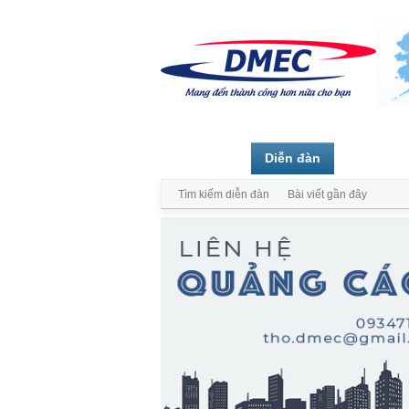
Trang chủ
Diễn đàn
Thành vi
Tìm kiếm diễn đàn
Bài viết gần đây