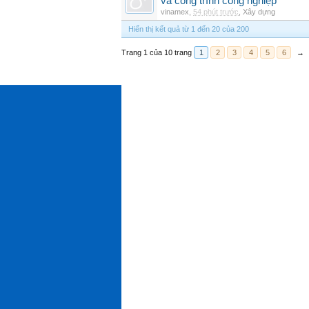
và công trình công nghiệp
vinamex
,
54 phút trước
,
Xây dựng
Hiển thị kết quả từ 1 đến 20 của 200
Trang 1 của 10 trang
1
2
3
4
5
6
→