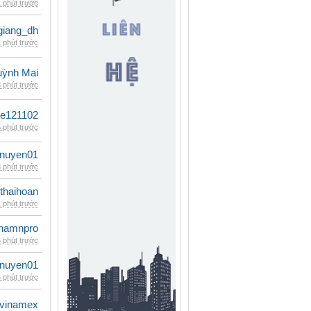
 phút trước
giang_dh
 phút trước
ỳnh Mai
 phút trước
le121102
 phút trước
nuyen01
 phút trước
thaihoan
 phút trước
namnpro
 phút trước
nuyen01
 phút trước
vinamex