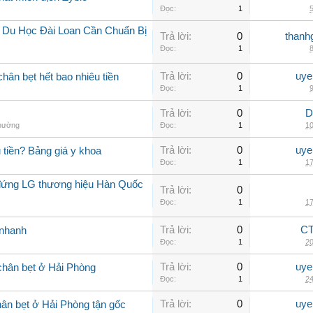
Đọc:
1
5
í Du Học Đài Loan Cần Chuẩn Bị
Trả lời:
0
thanh
Đọc:
1
8
Trả lời:
0
uye
chân bẹt hết bao nhiêu tiền
Đọc:
1
9
Trả lời:
0
D
thường
Đọc:
1
10
Trả lời:
0
uye
 tiền? Bảng giá y khoa
Đọc:
1
17
ủ đứng LG thương hiệu Hàn Quốc
Trả lời:
0
Đọc:
1
17
Trả lời:
0
CT
i nhanh
Đọc:
1
20
Trả lời:
0
uye
 chân bẹt ở Hải Phòng
Đọc:
1
24
Trả lời:
0
uye
ân bẹt ở Hải Phòng tận gốc