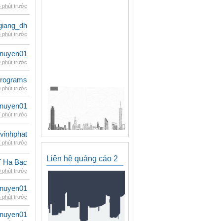
 phút trước
giang_dh
 phút trước
nuyen01
 phút trước
rograms
 phút trước
nuyen01
 phút trước
vinhphat
 phút trước
Liên hệ quảng cáo 2
 Ha Bac
 phút trước
nuyen01
 phút trước
nuyen01