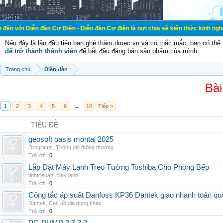
ễn đàn Cơ Điện - Diễn đàn Cơ điện là nơi chia sẽ kiến thức kinh nghiệm trong l
Nếu đây là lần đầu tiên bạn ghé thăm dmec.vn và có thắc mắc, bạn có th
để trở thành thành viên
để bắt đầu đăng bán sản phẩm của mình.
Trang chủ
Diễn đàn
Bài
1
2
3
4
5
6
→
10
Tiếp >
TIÊU ĐỀ
geosoft oasis montaj 2025
Drograms
,
Thông gió thông thường
Trả lời:
0
Lắp Đặt Máy Lạnh Treo Tường Toshiba Cho Phòng Bếp
tinhtrieuan
,
Máy lạnh
Trả lời:
0
Công tắc áp suất Danfoss KP36 Dantek giao nhanh toàn qu
Dantek
,
Các đồ gia dụng khác
Trả lời:
0