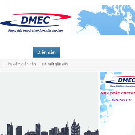
Trang chủ
Diễn đàn
Thành viên
Tìm kiếm diễn đàn
Bài viết gần đây