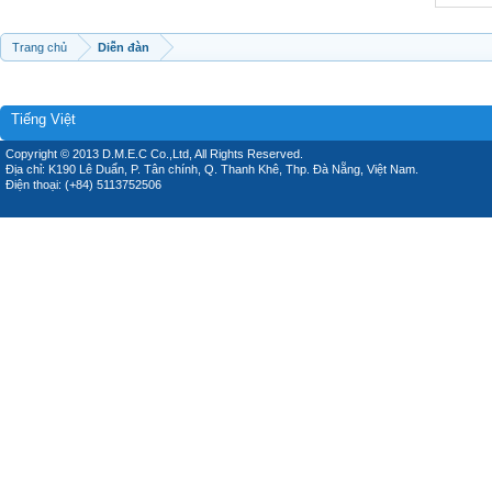
Trang chủ
Diễn đàn
Tiếng Việt
Copyright © 2013 D.M.E.C Co.,Ltd, All Rights Reserved.
Địa chỉ: K190 Lê Duẩn, P. Tân chính, Q. Thanh Khê, Thp. Đà Nẵng, Việt Nam.
Điện thoại: (+84) 5113752506