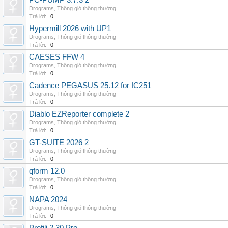
PC-PUMP 3.7.3 2
Drograms
,
Thông gió thông thường
Trả lời:
0
Hypermill 2026 with UP1
Drograms
,
Thông gió thông thường
Trả lời:
0
CAESES FFW 4
Drograms
,
Thông gió thông thường
Trả lời:
0
Cadence PEGASUS 25.12 for IC251
Drograms
,
Thông gió thông thường
Trả lời:
0
Diablo EZReporter complete 2
Drograms
,
Thông gió thông thường
Trả lời:
0
GT-SUITE 2026 2
Drograms
,
Thông gió thông thường
Trả lời:
0
qform 12.0
Drograms
,
Thông gió thông thường
Trả lời:
0
NAPA 2024
Drograms
,
Thông gió thông thường
Trả lời:
0