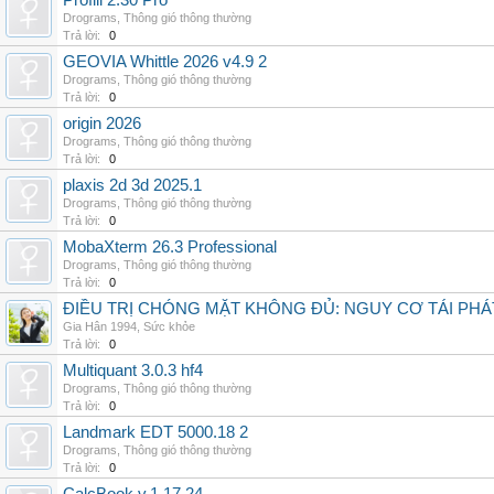
Profili 2.30 Pro
Drograms
,
Thông gió thông thường
Trả lời:
0
GEOVIA Whittle 2026 v4.9 2
Drograms
,
Thông gió thông thường
Trả lời:
0
origin 2026
Drograms
,
Thông gió thông thường
Trả lời:
0
plaxis 2d 3d 2025.1
Drograms
,
Thông gió thông thường
Trả lời:
0
MobaXterm 26.3 Professional
Drograms
,
Thông gió thông thường
Trả lời:
0
ĐIỀU TRỊ CHÓNG MẶT KHÔNG ĐỦ: NGUY CƠ TÁI PH
Gia Hân 1994
,
Sức khỏe
Trả lời:
0
Multiquant 3.0.3 hf4
Drograms
,
Thông gió thông thường
Trả lời:
0
Landmark EDT 5000.18 2
Drograms
,
Thông gió thông thường
Trả lời:
0