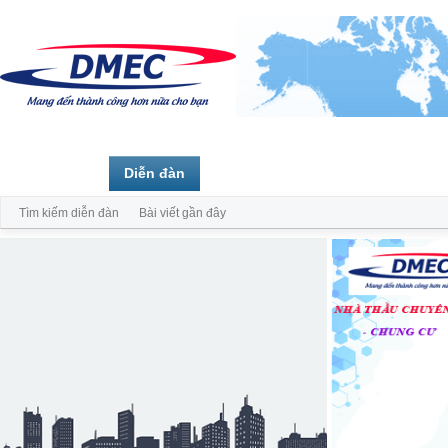
Trang chủ
Diễn đàn
Thành viên
Tìm kiếm diễn đàn
Bài viết gần đây