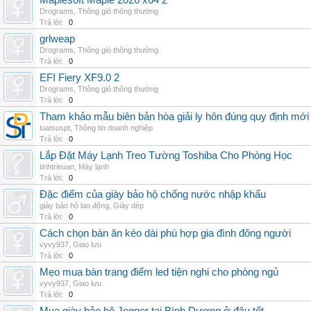
Maplesoft Maple 2026 x64 2
Drograms
,
Thông gió thông thường
Trả lời:
0
grlweap
Drograms
,
Thông gió thông thường
Trả lời:
0
EFI Fiery XF9.0 2
Drograms
,
Thông gió thông thường
Trả lời:
0
Tham khảo mẫu biên bản hòa giải ly hôn đúng quy định mới
luatsuspt
,
Thông tin doanh nghiệp
Trả lời:
0
Lắp Đặt Máy Lạnh Treo Tường Toshiba Cho Phòng Học
tinhtrieuan
,
Máy lạnh
Trả lời:
0
Đặc điểm của giày bảo hộ chống nước nhập khẩu
giày bảo hộ lao động
,
Giày dép
Trả lời:
0
Cách chọn bàn ăn kéo dài phù hợp gia đình đông người
vyvy937
,
Giao lưu
Trả lời:
0
Mẹo mua bàn trang điểm led tiện nghi cho phòng ngủ
vyvy937
,
Giao lưu
Trả lời:
0