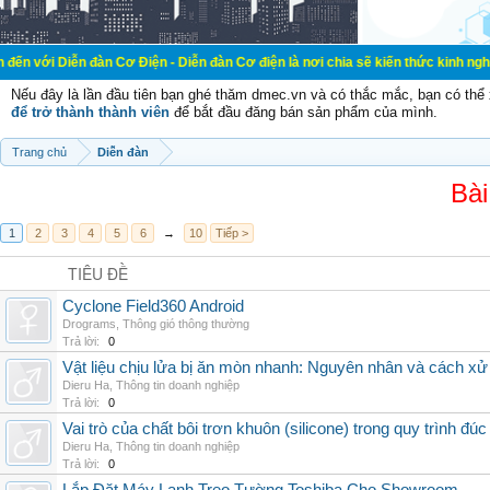
ễn đàn Cơ Điện - Diễn đàn Cơ điện là nơi chia sẽ kiến thức kinh nghiệm trong 
Nếu đây là lần đầu tiên bạn ghé thăm dmec.vn và có thắc mắc, bạn có th
để trở thành thành viên
để bắt đầu đăng bán sản phẩm của mình.
Trang chủ
Diễn đàn
Bài
1
2
3
4
5
6
→
10
Tiếp >
TIÊU ĐỀ
Cyclone Field360 Android
Drograms
,
Thông gió thông thường
Trả lời:
0
Vật liệu chịu lửa bị ăn mòn nhanh: Nguyên nhân và cách xử 
Dieru Ha
,
Thông tin doanh nghiệp
Trả lời:
0
Vai trò của chất bôi trơn khuôn (silicone) trong quy trình đ
Dieru Ha
,
Thông tin doanh nghiệp
Trả lời:
0