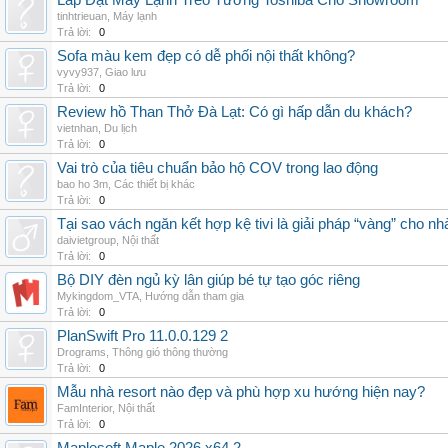
Lắp Đặt Máy Lạnh Treo Tường Toshiba Cho Showroom
tinhtrieuan
,
Máy lạnh
Trả lời:
0
Sofa màu kem đẹp có dễ phối nội thất không?
vyvy937
,
Giao lưu
Trả lời:
0
Review hồ Than Thở Đà Lạt: Có gì hấp dẫn du khách?
vietnhan
,
Du lịch
Trả lời:
0
Vai trò của tiêu chuẩn bảo hộ COV trong lao động
bao ho 3m
,
Các thiết bị khác
Trả lời:
0
Tại sao vách ngăn kết hợp kệ tivi là giải pháp “vàng” cho nh
daivietgroup
,
Nội thất
Trả lời:
0
Bộ DIY đèn ngủ kỳ lân giúp bé tự tạo góc riêng
Mykingdom_VTA
,
Hướng dẫn tham gia
Trả lời:
0
PlanSwift Pro 11.0.0.129 2
Drograms
,
Thông gió thông thường
Trả lời:
0
Mẫu nhà resort nào đẹp và phù hợp xu hướng hiện nay?
FamInterior
,
Nội thất
Trả lời:
0