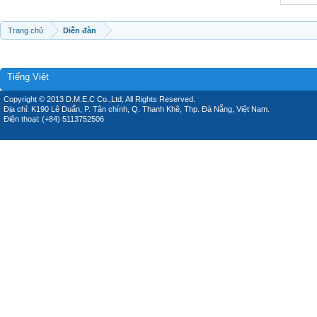
Trang chủ
Diễn đàn
Tiếng Việt
Copyright © 2013 D.M.E.C Co.,Ltd, All Rights Reserved.
Địa chỉ: K190 Lê Duẩn, P. Tân chính, Q. Thanh Khê, Thp. Đà Nẵng, Việt Nam.
Điện thoại: (+84) 5113752506