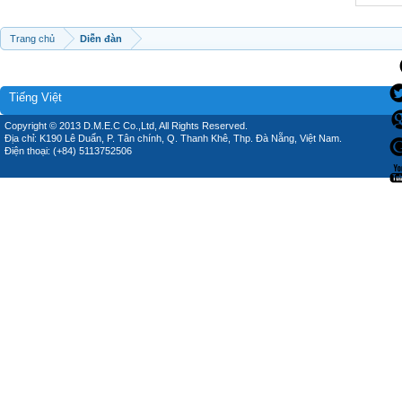
Trang chủ
Diễn đàn
Tiếng Việt
Copyright © 2013 D.M.E.C Co.,Ltd, All Rights Reserved.
Địa chỉ: K190 Lê Duẩn, P. Tân chính, Q. Thanh Khê, Thp. Đà Nẵng, Việt Nam.
Điện thoại: (+84) 5113752506