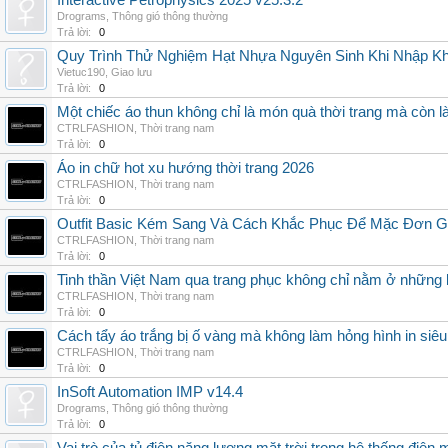
Interactive Petrophysics 2025 v25.3.2
Drograms
,
Thông gió thông thường
Trả lời:
0
Quy Trình Thử Nghiệm Hạt Nhựa Nguyên Sinh Khi Nhập K
Vietuc190
,
Giao lưu
Trả lời:
0
Một chiếc áo thun không chỉ là món quà thời trang mà còn 
CTRLFASHION
,
Thời trang nam
Trả lời:
0
Áo in chữ hot xu hướng thời trang 2026
CTRLFASHION
,
Thời trang nam
Trả lời:
0
Outfit Basic Kém Sang Và Cách Khắc Phục Để Mặc Đơn 
CTRLFASHION
,
Thời trang nam
Trả lời:
0
Tinh thần Việt Nam qua trang phục không chỉ nằm ở những 
CTRLFASHION
,
Thời trang nam
Trả lời:
0
Cách tẩy áo trắng bị ố vàng mà không làm hỏng hình in siêu
CTRLFASHION
,
Thời trang nam
Trả lời:
0
InSoft Automation IMP v14.4
Drograms
,
Thông gió thông thường
Trả lời:
0