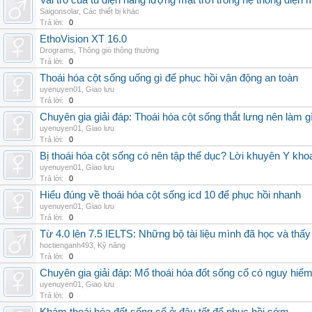
Vai trò của tủ điện năng lượng mặt trời trong hệ thống điện m
Saigonsolar
,
Các thiết bị khác
Trả lời:
0
EthoVision XT 16.0
Drograms
,
Thông gió thông thường
Trả lời:
0
Thoái hóa cột sống uống gì để phục hồi vận động an toàn
uyenuyen01
,
Giao lưu
Trả lời:
0
Chuyên gia giải đáp: Thoái hóa cột sống thắt lưng nên làm g
uyenuyen01
,
Giao lưu
Trả lời:
0
Bị thoái hóa cột sống có nên tập thể dục? Lời khuyên Y kho
uyenuyen01
,
Giao lưu
Trả lời:
0
Hiểu đúng về thoái hóa cột sống icd 10 để phục hồi nhanh
uyenuyen01
,
Giao lưu
Trả lời:
0
Từ 4.0 lên 7.5 IELTS: Những bộ tài liệu mình đã học và thấy
hoctienganh493
,
Kỹ năng
Trả lời:
0
Chuyên gia giải đáp: Mổ thoái hóa đốt sống cổ có nguy hiể
uyenuyen01
,
Giao lưu
Trả lời:
0