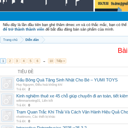
C
Nếu đây là lần đầu tiên bạn ghé thăm dmec.vn và có thắc mắc, bạn có th
để trở thành thành viên
để bắt đầu đăng bán sản phẩm của mình.
Trang chủ
Diễn đàn
Bài
1
2
3
4
5
6
→
10
Tiếp >
TIÊU ĐỀ
Gấu Bông Quà Tặng Sinh Nhật Cho Bé – YUMI TOYS
Huy Nguyen
,
Điều hoà không khí
Trả lời:
2
Kinh nghiệm thuê xe 45 chỗ giúp chuyến đi an toàn, tiết kiệ
wifimmarketing01
,
Liên kết
Trả lời:
0
Trạm Quan Trắc Khí Thải Và Cách Vận Hành Hiệu Quả Ch
nhattinseo
,
Các thiết bị khác
Trả lời:
0