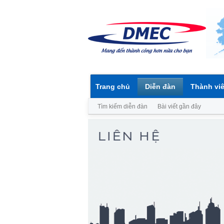
Trang chủ
Diễn đàn
Thành vi
Tìm kiếm diễn đàn
Bài viết gần đây