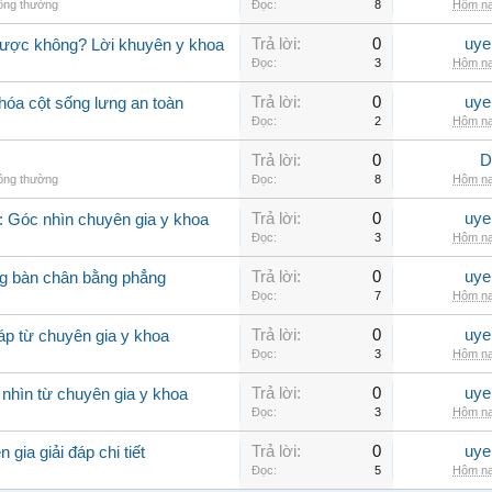
hông thường
Đọc:
8
Hôm na
Trả lời:
0
uye
được không? Lời khuyên y khoa
Đọc:
3
Hôm na
Trả lời:
0
uye
hóa cột sống lưng an toàn
Đọc:
2
Hôm na
Trả lời:
0
D
hông thường
Đọc:
8
Hôm na
Trả lời:
0
uye
 Góc nhìn chuyên gia y khoa
Đọc:
3
Hôm na
Trả lời:
0
uye
g bàn chân bằng phẳng
Đọc:
7
Hôm na
Trả lời:
0
uye
áp từ chuyên gia y khoa
Đọc:
3
Hôm na
Trả lời:
0
uye
 nhìn từ chuyên gia y khoa
Đọc:
3
Hôm na
Trả lời:
0
uye
gia giải đáp chi tiết
Đọc:
5
Hôm na