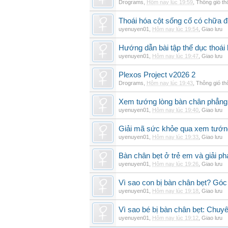
Drograms
,
Hôm nay lúc 19:59
,
Thông gió t
Thoái hóa cột sống cổ có chữa 
uyenuyen01
,
Hôm nay lúc 19:54
,
Giao lưu
Hướng dẫn bài tập thể dục thoái 
uyenuyen01
,
Hôm nay lúc 19:47
,
Giao lưu
Plexos Project v2026 2
Drograms
,
Hôm nay lúc 19:43
,
Thông gió t
Xem tướng lòng bàn chân phẳng:
uyenuyen01
,
Hôm nay lúc 19:40
,
Giao lưu
Giải mã sức khỏe qua xem tướn
uyenuyen01
,
Hôm nay lúc 19:33
,
Giao lưu
Bàn chân bẹt ở trẻ em và giải ph
uyenuyen01
,
Hôm nay lúc 19:26
,
Giao lưu
Vì sao con bị bàn chân bẹt? Góc
uyenuyen01
,
Hôm nay lúc 19:18
,
Giao lưu
Vì sao bé bị bàn chân bẹt: Chuyên 
uyenuyen01
,
Hôm nay lúc 19:12
,
Giao lưu