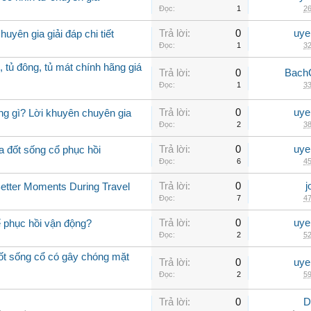
Đọc:
1
26
Trả lời:
0
uye
uyên gia giải đáp chi tiết
Đọc:
1
32
, tủ đông, tủ mát chính hãng giá
Trả lời:
0
Bach
Đọc:
1
33
Trả lời:
0
uye
ng gì? Lời khuyên chuyên gia
Đọc:
2
38
Trả lời:
0
uye
a đốt sống cổ phục hồi
Đọc:
6
45
Trả lời:
0
j
Better Moments During Travel
Đọc:
7
47
Trả lời:
0
uye
ể phục hồi vận động?
Đọc:
2
52
đốt sống cổ có gây chóng mặt
Trả lời:
0
uye
Đọc:
2
59
Trả lời:
0
D