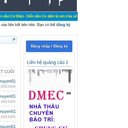
- Diễn đàn Cơ điện là nơi chia sẽ kiến thức kinh nghiệm trong lãnh vực cơ điện
vào liên kết bên trên. Bạn có thể
đăng ký
Đăng nhập / Đăng ký
Liên hệ quảng cáo 1
ẾT CUỐI
nuyen01
 phút trước
nuyen01
 phút trước
nuyen01
 phút trước
nuyen01