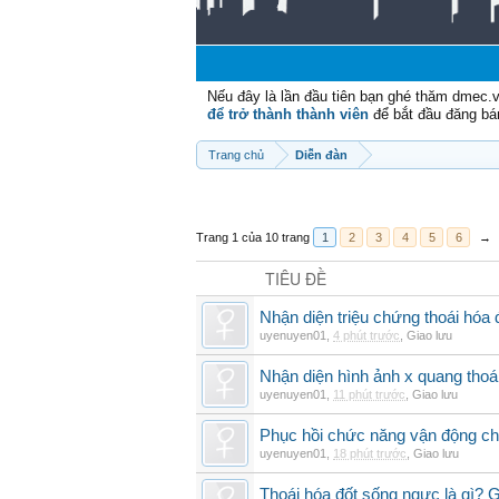
Nếu đây là lần đầu tiên bạn ghé thăm dmec.
để trở thành thành viên
để bắt đầu đăng bá
Trang chủ
Diễn đàn
Trang 1 của 10 trang
1
2
3
4
5
6
→
TIÊU ĐỀ
Nhận diện triệu chứng thoái hó
uyenuyen01
,
4 phút trước
,
Giao lưu
Nhận diện hình ảnh x quang thoái
uyenuyen01
,
11 phút trước
,
Giao lưu
Phục hồi chức năng vận động cho
uyenuyen01
,
18 phút trước
,
Giao lưu
Thoái hóa đốt sống ngực là gì? 