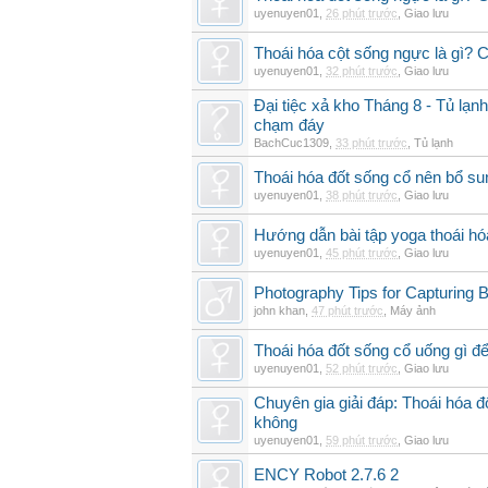
uyenuyen01
,
26 phút trước
,
Giao lưu
Thoái hóa cột sống ngực là gì? Ch
uyenuyen01
,
32 phút trước
,
Giao lưu
Đại tiệc xả kho Tháng 8 - Tủ lạnh
chạm đáy
BachCuc1309
,
33 phút trước
,
Tủ lạnh
Thoái hóa đốt sống cổ nên bổ su
uyenuyen01
,
38 phút trước
,
Giao lưu
Hướng dẫn bài tập yoga thoái hó
uyenuyen01
,
45 phút trước
,
Giao lưu
Photography Tips for Capturing 
john khan
,
47 phút trước
,
Máy ảnh
Thoái hóa đốt sống cổ uống gì đ
uyenuyen01
,
52 phút trước
,
Giao lưu
Chuyên gia giải đáp: Thoái hóa 
không
uyenuyen01
,
59 phút trước
,
Giao lưu
ENCY Robot 2.7.6 2