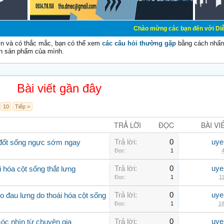
Chào mừng các bạn đến với Diễn đàn Cơ Điện 
vn và có thắc mắc, bạn có thể xem
các câu hỏi thường gặp
bằng cách nhấn 
n sản phẩm của mình.
Bài viết gần đây
10
Tiếp >
TRẢ LỜI
ĐỌC
BÀI VI
Trả lời:
0
uye
a đốt sống ngực sớm ngay
Đọc:
1
4
Trả lời:
0
uye
 hóa cột sống thắt lưng
Đọc:
1
11
Trả lời:
0
uye
 đau lưng do thoái hóa cột sống
Đọc:
1
18
Trả lời:
0
uye
Góc nhìn từ chuyên gia