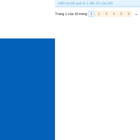
Hiển thị kết quả từ 1 đến 20 của 200
Trang 1 của 10 trang
1
2
3
4
5
6
→